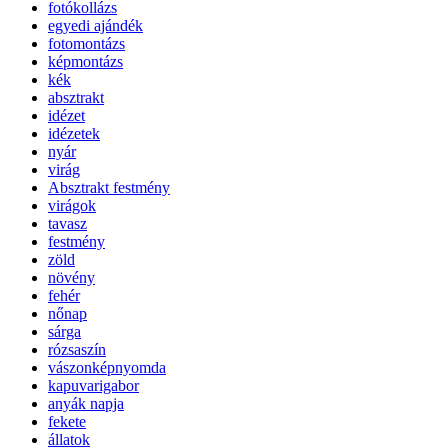
fotókollázs
egyedi ajándék
fotomontázs
képmontázs
kék
absztrakt
idézet
idézetek
nyár
virág
Absztrakt festmény
virágok
tavasz
festmény
zöld
növény
fehér
nőnap
sárga
rózsaszín
vászonképnyomda
kapuvarigabor
anyák napja
fekete
állatok