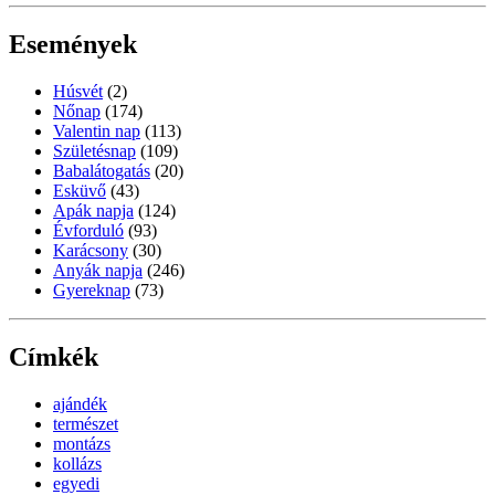
Események
Húsvét
(2)
Nőnap
(174)
Valentin nap
(113)
Születésnap
(109)
Babalátogatás
(20)
Esküvő
(43)
Apák napja
(124)
Évforduló
(93)
Karácsony
(30)
Anyák napja
(246)
Gyereknap
(73)
Címkék
ajándék
természet
montázs
kollázs
egyedi