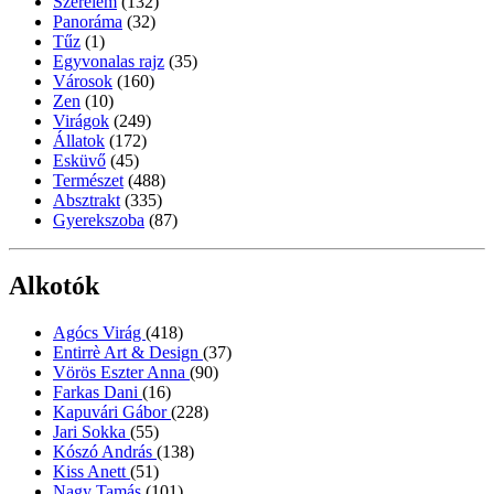
Szerelem
(132)
Panoráma
(32)
Tűz
(1)
Egyvonalas rajz
(35)
Városok
(160)
Zen
(10)
Virágok
(249)
Állatok
(172)
Esküvő
(45)
Természet
(488)
Absztrakt
(335)
Gyerekszoba
(87)
Alkotók
Agócs Virág
(418)
Entirrè Art & Design
(37)
Vörös Eszter Anna
(90)
Farkas Dani
(16)
Kapuvári Gábor
(228)
Jari Sokka
(55)
Kószó András
(138)
Kiss Anett
(51)
Nagy Tamás
(101)