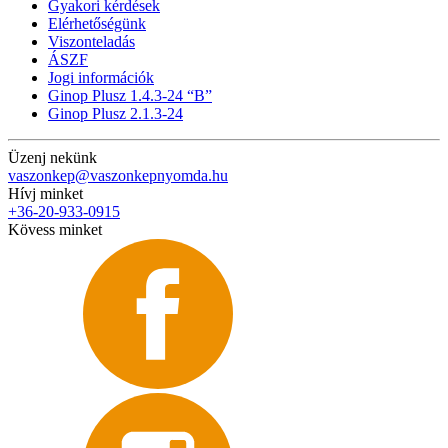
Gyakori kérdések
Elérhetőségünk
Viszonteladás
ÁSZF
Jogi információk
Ginop Plusz 1.4.3-24 “B”
Ginop Plusz 2.1.3-24
Üzenj nekünk
vaszonkep@vaszonkepnyomda.hu
Hívj minket
+36-20-933-0915
Kövess minket