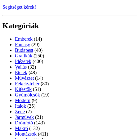
Segítséget kérek!
Kategóriák
Emberek
(14)
Fantasy
(29)
Budapest
(40)
Grafikák
(250)
Idézetek
(400)
Vallás
(32)
Ételek
(48)
Művészet
(14)
Fekete-fehér
(80)
Kifestők
(51)
Gyümölcsök
(19)
Modern
(9)
Italok
(25)
Zene
(7)
Járművek
(21)
Drónfotó
(143)
Makró
(132)
Montázsok
(411)