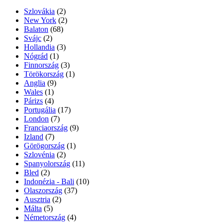
Szlovákia
(2)
New York
(2)
Balaton
(68)
Svájc
(2)
Hollandia
(3)
Nógrád
(1)
Finnország
(3)
Törökország
(1)
Anglia
(9)
Wales
(1)
Párizs
(4)
Portugália
(17)
London
(7)
Franciaország
(9)
Izland
(7)
Görögország
(1)
Szlovénia
(2)
Spanyolország
(11)
Bled
(2)
Indonézia - Bali
(10)
Olaszország
(37)
Ausztria
(2)
Málta
(5)
Németország
(4)