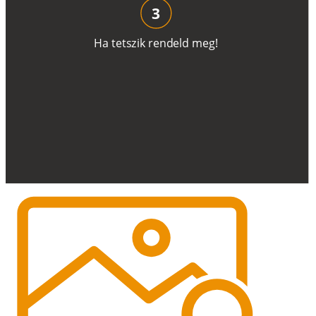
3
H
a
t
e
t
s
z
i
k
r
e
n
d
el
d
m
e
g
!