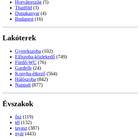
Horvátország
(5)
Thaiföld
(3)
Dunakanyar
(4)
Budapest
(16)
Lakóterek
Gyerekszoba
(102)
Előszoba-közlekedő
(749)
Fürdő-WC
(76)
Gardrób
(24)
Konyha-étkező
(564)
Hálószoba
(842)
Nappali
(877)
Évszakok
ősz
(119)
tél
(132)
tavasz
(387)
nyár
(443)