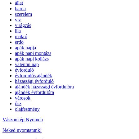
állat
barna
szerelem
víz
virágzás
lila
makró
erdő
apák napja
apák napi montázs
apák napi kollázs
valentin nap
évforduló
évfordulós ajándék
házassági évforduló
ajándék házassági évfordulóra
ajándék évfordulóra
városok
ősz
olajfestmény
Vászonkép Nyomda
Neked nyomtatunk!