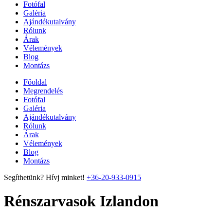
Fotófal
Galéria
Ajándékutalvány
Rólunk
Árak
Vélemények
Blog
Montázs
Főoldal
Megrendelés
Fotófal
Galéria
Ajándékutalvány
Rólunk
Árak
Vélemények
Blog
Montázs
Segíthetünk? Hívj minket!
+36-20-933-0915
Rénszarvasok Izlandon