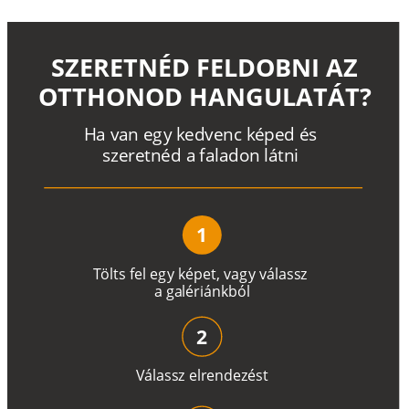
SZERETNÉD FELDOBNI AZ
OTTHONOD HANGULATÁT?
H
a
v
a
n
e
g
y
k
e
d
v
e
n
c
k
é
p
e
d
é
s
s
z
e
r
e
t
n
é
d a
f
a
l
a
d
o
n
l
á
t
n
i
1
T
ö
l
t
s
f
e
l
e
g
y
k
é
pe
t
,
v
a
g
y
v
á
l
a
ss
z
a
g
a
lé
r
i
án
k
b
ó
l
2
V
á
l
a
ss
z
e
l
r
e
n
d
e
z
é
s
t