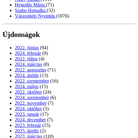
Hegedűs Márta
(71)
Szabo Hajnalka
(32)
Vászonkép Nyomda
(1076)
Újdonságok
2022. június
(94)
2024. február
(9)
2022. július
(4)
2024. március
(8)
2022. augusztus
(71)
2024. április
(13)
2022. szeptember
(16)
2024. május
(15)
2022. október
(24)
2024. szeptember
(6)
2022. november
(7)
2024. október
(5)
2023. január
(17)
2024. december
(7)
2023. február
(15)
2025. április
(2)
2023. március
(110)