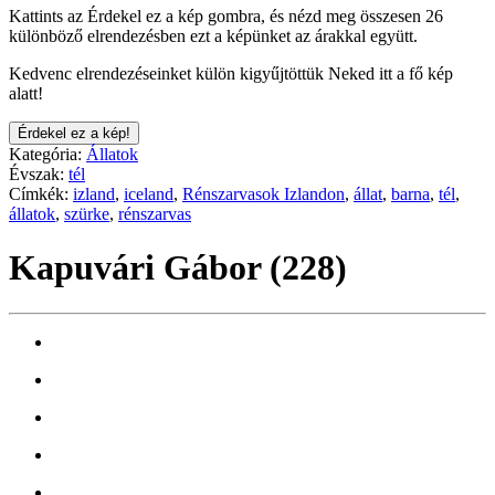
Kattints az Érdekel ez a kép gombra, és nézd meg összesen 26
különböző elrendezésben ezt a képünket az árakkal együtt.
Kedvenc elrendezéseinket külön kigyűjtöttük Neked itt a fő kép
alatt!
Érdekel ez a kép!
Kategória:
Állatok
Évszak:
tél
Címkék:
izland
,
iceland
,
Rénszarvasok Izlandon
,
állat
,
barna
,
tél
,
állatok
,
szürke
,
rénszarvas
Kapuvári Gábor (228)