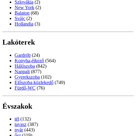
Szlovákia
(2)
New York
(2)
Balaton
(68)
Svájc
(2)
Hollandia
(3)
Lakóterek
Gardrób
(24)
Konyha-étkező
(564)
Hálószoba
(842)
Nappali
(877)
Gyerekszoba
(102)
Előszoba-közlekedő
(749)
Fürdő-WC
(76)
Évszakok
tél
(132)
tavasz
(387)
nyár
(443)
ősz
(119)