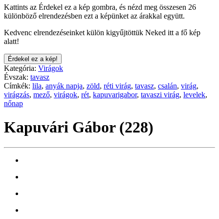
Kattints az Érdekel ez a kép gombra, és nézd meg összesen 26
különböző elrendezésben ezt a képünket az árakkal együtt.
Kedvenc elrendezéseinket külön kigyűjtöttük Neked itt a fő kép
alatt!
Érdekel ez a kép!
Kategória:
Virágok
Évszak:
tavasz
Címkék:
lila
,
anyák napja
,
zöld
,
réti virág
,
tavasz
,
csalán
,
virág
,
virágzás
,
mező
,
virágok
,
rét
,
kapuvarigabor
,
tavaszi virág
,
levelek
,
nőnap
Kapuvári Gábor (228)