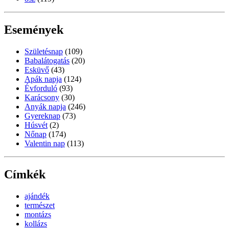
Események
Születésnap
(109)
Babalátogatás
(20)
Esküvő
(43)
Apák napja
(124)
Évforduló
(93)
Karácsony
(30)
Anyák napja
(246)
Gyereknap
(73)
Húsvét
(2)
Nőnap
(174)
Valentin nap
(113)
Címkék
ajándék
természet
montázs
kollázs