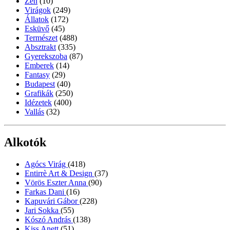
Zen
(10)
Virágok
(249)
Állatok
(172)
Esküvő
(45)
Természet
(488)
Absztrakt
(335)
Gyerekszoba
(87)
Emberek
(14)
Fantasy
(29)
Budapest
(40)
Grafikák
(250)
Idézetek
(400)
Vallás
(32)
Alkotók
Agócs Virág
(418)
Entirrè Art & Design
(37)
Vörös Eszter Anna
(90)
Farkas Dani
(16)
Kapuvári Gábor
(228)
Jari Sokka
(55)
Kószó András
(138)
Kiss Anett
(51)