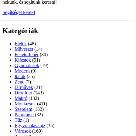
nekünk, és segítünk keresni!
Segítséget kérek!
Kategóriák
Ételek
(48)
Művészet
(14)
Fekete-fehér
(80)
Kifestők
(51)
Gyümölcsök
(19)
Modern
(9)
Italok
(25)
Zene
(7)
Járművek
(21)
Drónfotó
(143)
Makró
(132)
Montázsok
(411)
Szerelem
(132)
Panoráma
(32)
Tűz
(1)
Egyvonalas rajz
(35)
Városok
(160)