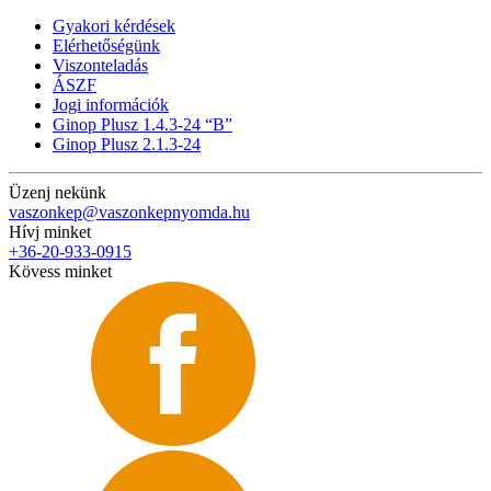
Gyakori kérdések
Elérhetőségünk
Viszonteladás
ÁSZF
Jogi információk
Ginop Plusz 1.4.3-24 “B”
Ginop Plusz 2.1.3-24
Üzenj nekünk
vaszonkep@vaszonkepnyomda.hu
Hívj minket
+36-20-933-0915
Kövess minket