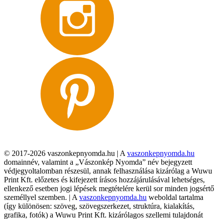
© 2017-2026 vaszonkepnyomda.hu | A
vaszonkepnyomda.hu
domainnév, valamint a „Vászonkép Nyomda” név bejegyzett
védjegyoltalomban részesül, annak felhasználása kizárólag a Wuwu
Print Kft. előzetes és kifejezett írásos hozzájárulásával lehetséges,
ellenkező esetben jogi lépések megtételére kerül sor minden jogsértő
személlyel szemben. | A
vaszonkepnyomda.hu
weboldal tartalma
(így különösen: szöveg, szövegszerkezet, struktúra, kialakítás,
grafika, fotók) a Wuwu Print Kft. kizárólagos szellemi tulajdonát