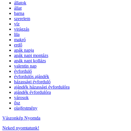
állatok
állat
barna
szerelem
víz
virágzás
lila
makró
erdő
apák napja
apák napi montázs
apák napi kollázs
valentin nap
évforduló
évfordulós ajándék
házassági évforduló
ajándék házassági évfordulóra
ajándék évfordulóra
városok
ősz
olajfestmény
Vászonkép Nyomda
Neked nyomtatunk!