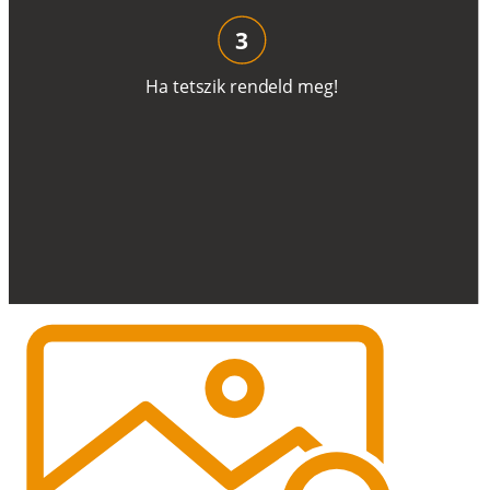
3
H
a
t
e
t
s
z
i
k
r
e
n
d
el
d
m
e
g
!