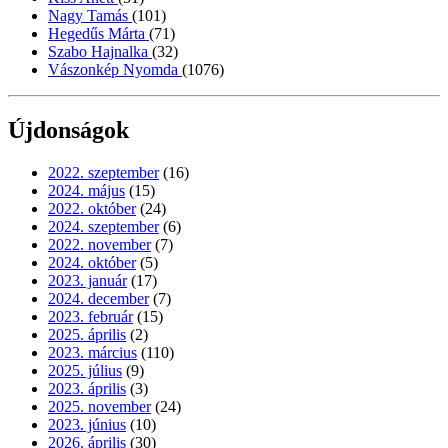
Nagy Tamás
(101)
Hegedűs Márta
(71)
Szabo Hajnalka
(32)
Vászonkép Nyomda
(1076)
Újdonságok
2022. szeptember
(16)
2024. május
(15)
2022. október
(24)
2024. szeptember
(6)
2022. november
(7)
2024. október
(5)
2023. január
(17)
2024. december
(7)
2023. február
(15)
2025. április
(2)
2023. március
(110)
2025. július
(9)
2023. április
(3)
2025. november
(24)
2023. június
(10)
2026. április
(30)