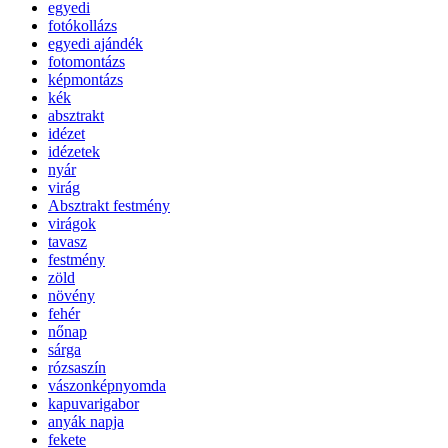
egyedi
fotókollázs
egyedi ajándék
fotomontázs
képmontázs
kék
absztrakt
idézet
idézetek
nyár
virág
Absztrakt festmény
virágok
tavasz
festmény
zöld
növény
fehér
nőnap
sárga
rózsaszín
vászonképnyomda
kapuvarigabor
anyák napja
fekete