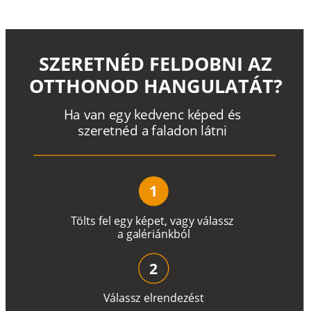
SZERETNÉD FELDOBNI AZ
OTTHONOD HANGULATÁT?
H
a
v
a
n
e
g
y
k
e
d
v
e
n
c
k
é
p
e
d
é
s
s
z
e
r
e
t
n
é
d a
f
a
l
a
d
o
n
l
á
t
n
i
1
T
ö
l
t
s
f
e
l
e
g
y
k
é
pe
t
,
v
a
g
y
v
á
l
a
ss
z
a
g
a
lé
r
i
án
k
b
ó
l
2
V
á
l
a
ss
z
e
l
r
e
n
d
e
z
é
s
t