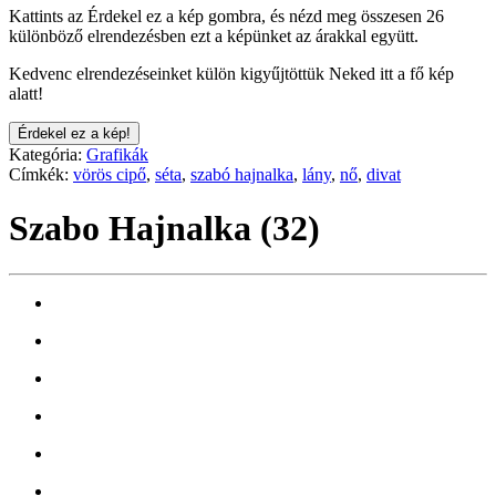
Kattints az Érdekel ez a kép gombra, és nézd meg összesen 26
különböző elrendezésben ezt a képünket az árakkal együtt.
Kedvenc elrendezéseinket külön kigyűjtöttük Neked itt a fő kép
alatt!
Érdekel ez a kép!
Kategória:
Grafikák
Címkék:
vörös cipő
,
séta
,
szabó hajnalka
,
lány
,
nő
,
divat
Szabo Hajnalka (32)