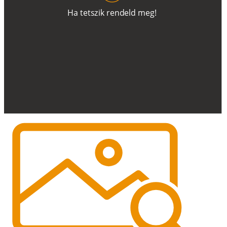
H
a
t
e
t
s
z
i
k
r
e
n
d
el
d
m
e
g
!