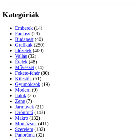
Kategóriák
Emberek
(14)
Fantasy
(29)
Budapest
(40)
Grafikák
(250)
Idézetek
(400)
Vallás
(32)
Ételek
(48)
Művészet
(14)
Fekete-fehér
(80)
Kifestők
(51)
Gyümölcsök
(19)
Modern
(9)
Italok
(25)
Zene
(7)
Járművek
(21)
Drónfotó
(143)
Makró
(132)
Montázsok
(411)
Szerelem
(132)
Panoráma
(32)