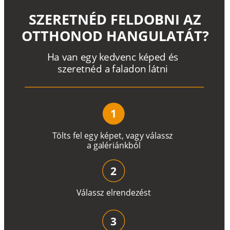
SZERETNÉD FELDOBNI AZ
OTTHONOD HANGULATÁT?
H
a
v
a
n
e
g
y
k
e
d
v
e
n
c
k
é
p
e
d
é
s
s
z
e
r
e
t
n
é
d a
f
a
l
a
d
o
n
l
á
t
n
i
1
T
ö
l
t
s
f
e
l
e
g
y
k
é
pe
t
,
v
a
g
y
v
á
l
a
ss
z
a
g
a
lé
r
i
án
k
b
ó
l
2
V
á
l
a
ss
z
e
l
r
e
n
d
e
z
é
s
t
3