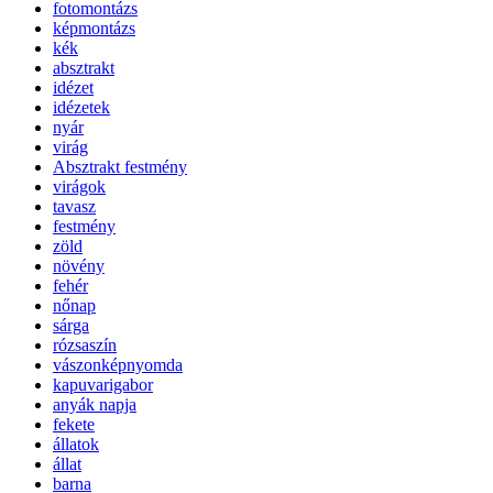
fotomontázs
képmontázs
kék
absztrakt
idézet
idézetek
nyár
virág
Absztrakt festmény
virágok
tavasz
festmény
zöld
növény
fehér
nőnap
sárga
rózsaszín
vászonképnyomda
kapuvarigabor
anyák napja
fekete
állatok
állat
barna