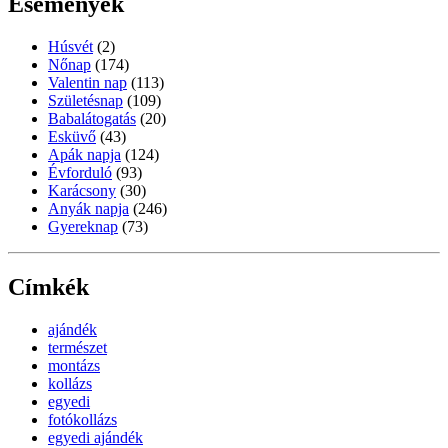
Események
Húsvét
(2)
Nőnap
(174)
Valentin nap
(113)
Születésnap
(109)
Babalátogatás
(20)
Esküvő
(43)
Apák napja
(124)
Évforduló
(93)
Karácsony
(30)
Anyák napja
(246)
Gyereknap
(73)
Címkék
ajándék
természet
montázs
kollázs
egyedi
fotókollázs
egyedi ajándék