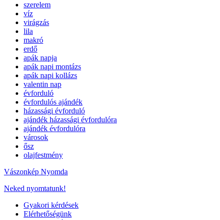
szerelem
víz
virágzás
lila
makró
erdő
apák napja
apák napi montázs
apák napi kollázs
valentin nap
évforduló
évfordulós ajándék
házassági évforduló
ajándék házassági évfordulóra
ajándék évfordulóra
városok
ősz
olajfestmény
Vászonkép Nyomda
Neked nyomtatunk!
Gyakori kérdések
Elérhetőségünk