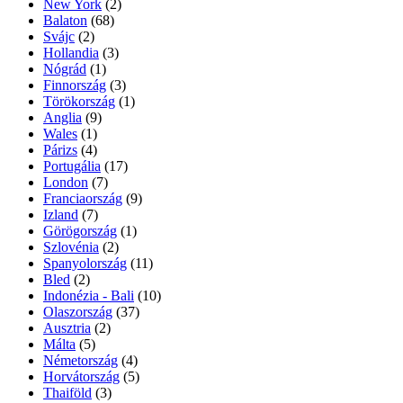
New York
(2)
Balaton
(68)
Svájc
(2)
Hollandia
(3)
Nógrád
(1)
Finnország
(3)
Törökország
(1)
Anglia
(9)
Wales
(1)
Párizs
(4)
Portugália
(17)
London
(7)
Franciaország
(9)
Izland
(7)
Görögország
(1)
Szlovénia
(2)
Spanyolország
(11)
Bled
(2)
Indonézia - Bali
(10)
Olaszország
(37)
Ausztria
(2)
Málta
(5)
Németország
(4)
Horvátország
(5)
Thaiföld
(3)