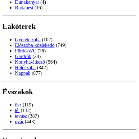
Dunakanyar
(4)
Budapest
(16)
Lakóterek
Gyerekszoba
(102)
Előszoba-közlekedő
(749)
Fürdő-WC
(76)
Gardrób
(24)
Konyha-étkező
(564)
Hálószoba
(842)
Nappali
(877)
Évszakok
ősz
(119)
tél
(132)
tavasz
(387)
nyár
(443)