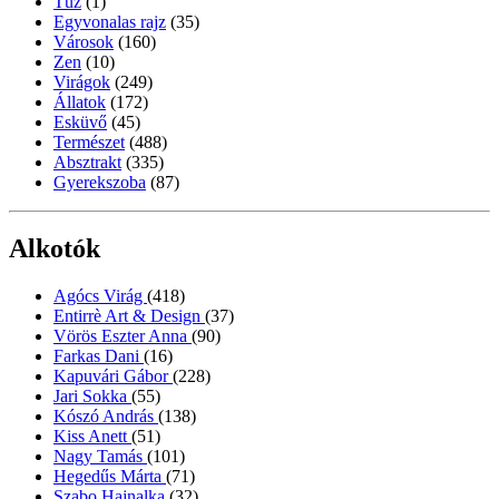
Tűz
(1)
Egyvonalas rajz
(35)
Városok
(160)
Zen
(10)
Virágok
(249)
Állatok
(172)
Esküvő
(45)
Természet
(488)
Absztrakt
(335)
Gyerekszoba
(87)
Alkotók
Agócs Virág
(418)
Entirrè Art & Design
(37)
Vörös Eszter Anna
(90)
Farkas Dani
(16)
Kapuvári Gábor
(228)
Jari Sokka
(55)
Kószó András
(138)
Kiss Anett
(51)
Nagy Tamás
(101)
Hegedűs Márta
(71)
Szabo Hajnalka
(32)