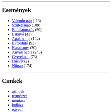
Események
Valentin nap
(113)
Születésnap
(109)
Babalátogatás
(20)
Esküvő
(43)
Apák napja
(124)
Évforduló
(93)
Karácsony
(30)
Anyák napja
(246)
Gyereknap
(73)
Húsvét
(2)
Nőnap
(174)
Címkék
ajándék
természet
montázs
kollázs
egyedi