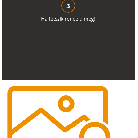
3
H
a
t
e
t
s
z
i
k
r
e
n
d
el
d
m
e
g
!