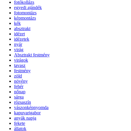
fotókollázs
egyedi ajándék
fotomontázs
képmontázs
kék
absztrakt
idézet
idézetek
nyár
virág
Absztrakt festmény
virágok
tavasz
festmény
zöld
növény
fehér
nőnap
sárga
rózsaszín
vászonképnyomda
kapuvarigabor
anyák napja
fekete
állatok