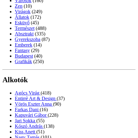
Városok
(160)
Zen
(10)
Virágok
(249)
Állatok
(172)
Esküvő
(45)
Természet
(488)
Absztrakt
(335)
Gyerekszoba
(87)
Emberek
(14)
Fantasy
(29)
Budapest
(40)
Grafikák
(250)
Alkotók
Agócs Virág
(418)
Entirrè Art & Design
(37)
Vörös Eszter Anna
(90)
Farkas Dani
(16)
Kapuvári Gábor
(228)
Jari Sokka
(55)
Kószó András
(138)
Kiss Anett
(51)
Nagy Tamás
(101)