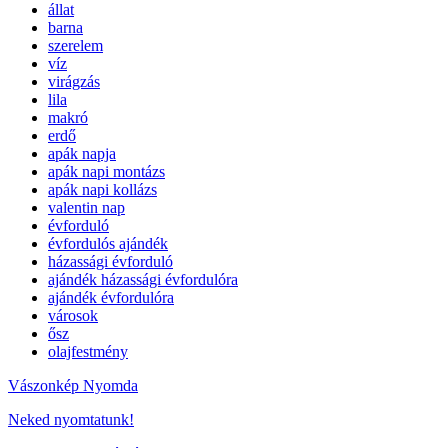
állat
barna
szerelem
víz
virágzás
lila
makró
erdő
apák napja
apák napi montázs
apák napi kollázs
valentin nap
évforduló
évfordulós ajándék
házassági évforduló
ajándék házassági évfordulóra
ajándék évfordulóra
városok
ősz
olajfestmény
Vászonkép Nyomda
Neked nyomtatunk!