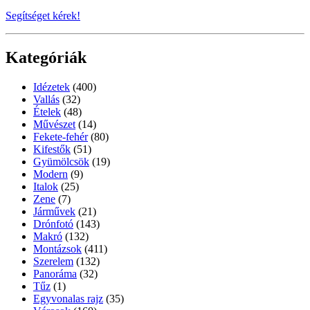
Segítséget kérek!
Kategóriák
Idézetek
(400)
Vallás
(32)
Ételek
(48)
Művészet
(14)
Fekete-fehér
(80)
Kifestők
(51)
Gyümölcsök
(19)
Modern
(9)
Italok
(25)
Zene
(7)
Járművek
(21)
Drónfotó
(143)
Makró
(132)
Montázsok
(411)
Szerelem
(132)
Panoráma
(32)
Tűz
(1)
Egyvonalas rajz
(35)