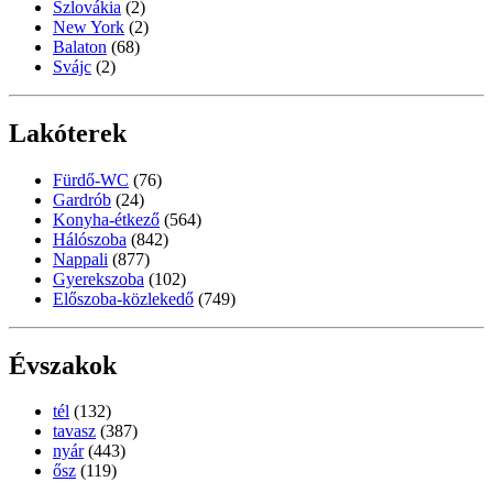
Szlovákia
(2)
New York
(2)
Balaton
(68)
Svájc
(2)
Lakóterek
Fürdő-WC
(76)
Gardrób
(24)
Konyha-étkező
(564)
Hálószoba
(842)
Nappali
(877)
Gyerekszoba
(102)
Előszoba-közlekedő
(749)
Évszakok
tél
(132)
tavasz
(387)
nyár
(443)
ősz
(119)