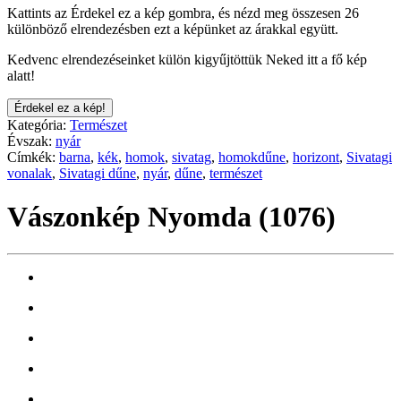
Kattints az Érdekel ez a kép gombra, és nézd meg összesen 26
különböző elrendezésben ezt a képünket az árakkal együtt.
Kedvenc elrendezéseinket külön kigyűjtöttük Neked itt a fő kép
alatt!
Érdekel ez a kép!
Kategória:
Természet
Évszak:
nyár
Címkék:
barna
,
kék
,
homok
,
sivatag
,
homokdűne
,
horizont
,
Sivatagi
vonalak
,
Sivatagi dűne
,
nyár
,
dűne
,
természet
Vászonkép Nyomda (1076)