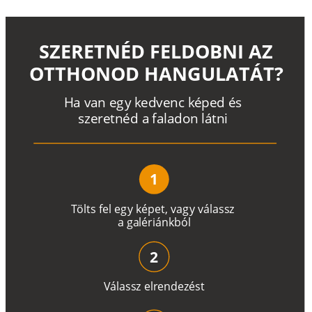
SZERETNÉD FELDOBNI AZ
OTTHONOD HANGULATÁT?
H
a
v
a
n
e
g
y
k
e
d
v
e
n
c
k
é
p
e
d
é
s
s
z
e
r
e
t
n
é
d a
f
a
l
a
d
o
n
l
á
t
n
i
1
T
ö
l
t
s
f
e
l
e
g
y
k
é
pe
t
,
v
a
g
y
v
á
l
a
ss
z
a
g
a
lé
r
i
án
k
b
ó
l
2
V
á
l
a
ss
z
e
l
r
e
n
d
e
z
é
s
t