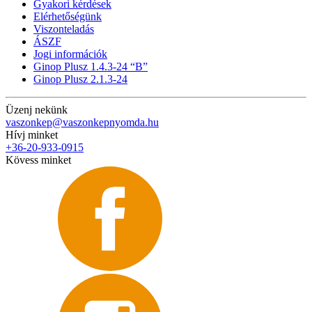
Gyakori kérdések
Elérhetőségünk
Viszonteladás
ÁSZF
Jogi információk
Ginop Plusz 1.4.3-24 “B”
Ginop Plusz 2.1.3-24
Üzenj nekünk
vaszonkep@vaszonkepnyomda.hu
Hívj minket
+36-20-933-0915
Kövess minket