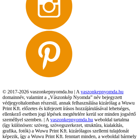
© 2017-2026 vaszonkepnyomda.hu | A
vaszonkepnyomda.hu
domainnév, valamint a „Vászonkép Nyomda” név bejegyzett
védjegyoltalomban részesül, annak felhasználása kizárólag a Wuwu
Print Kft. előzetes és kifejezett írásos hozzájárulásával lehetséges,
ellenkező esetben jogi lépések megtételére kerül sor minden jogsértő
személlyel szemben. | A
vaszonkepnyomda.hu
weboldal tartalma
(így különösen: szöveg, szövegszerkezet, struktúra, kialakítás,
grafika, fotók) a Wuwu Print Kft. kizárólagos szellemi tulajdonát
képezik, így a Wuwu Print Kft. fenntart minden, a weboldal bármely