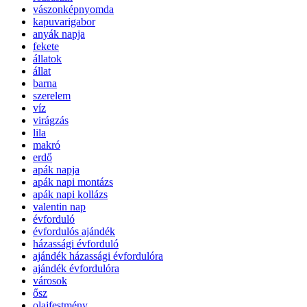
vászonképnyomda
kapuvarigabor
anyák napja
fekete
állatok
állat
barna
szerelem
víz
virágzás
lila
makró
erdő
apák napja
apák napi montázs
apák napi kollázs
valentin nap
évforduló
évfordulós ajándék
házassági évforduló
ajándék házassági évfordulóra
ajándék évfordulóra
városok
ősz
olajfestmény