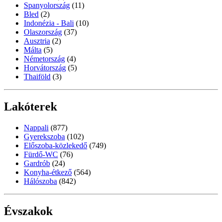
Spanyolország
(11)
Bled
(2)
Indonézia - Bali
(10)
Olaszország
(37)
Ausztria
(2)
Málta
(5)
Németország
(4)
Horvátország
(5)
Thaiföld
(3)
Lakóterek
Nappali
(877)
Gyerekszoba
(102)
Előszoba-közlekedő
(749)
Fürdő-WC
(76)
Gardrób
(24)
Konyha-étkező
(564)
Hálószoba
(842)
Évszakok