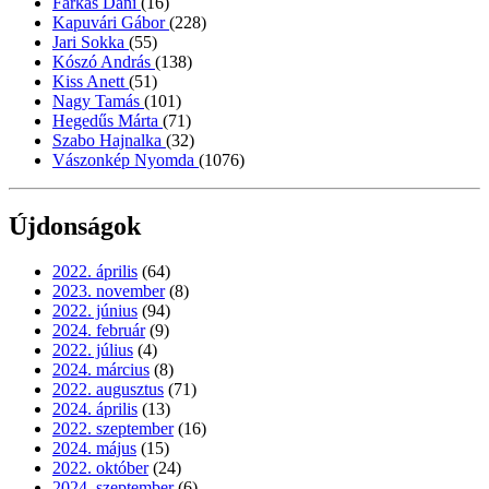
Farkas Dani
(16)
Kapuvári Gábor
(228)
Jari Sokka
(55)
Kószó András
(138)
Kiss Anett
(51)
Nagy Tamás
(101)
Hegedűs Márta
(71)
Szabo Hajnalka
(32)
Vászonkép Nyomda
(1076)
Újdonságok
2022. április
(64)
2023. november
(8)
2022. június
(94)
2024. február
(9)
2022. július
(4)
2024. március
(8)
2022. augusztus
(71)
2024. április
(13)
2022. szeptember
(16)
2024. május
(15)
2022. október
(24)
2024. szeptember
(6)