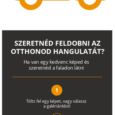
SZERETNÉD FELDOBNI AZ
OTTHONOD HANGULATÁT?
H
a
v
a
n
e
g
y
k
e
d
v
e
n
c
k
é
p
e
d
é
s
s
z
e
r
e
t
n
é
d a
f
a
l
a
d
o
n
l
á
t
n
i
1
T
ö
l
t
s
f
e
l
e
g
y
k
é
pe
t
,
v
a
g
y
v
á
l
a
ss
z
a
g
a
lé
r
i
án
k
b
ó
l