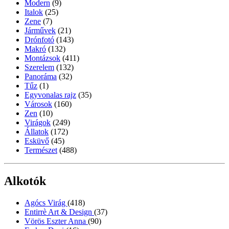
Modern
(9)
Italok
(25)
Zene
(7)
Járművek
(21)
Drónfotó
(143)
Makró
(132)
Montázsok
(411)
Szerelem
(132)
Panoráma
(32)
Tűz
(1)
Egyvonalas rajz
(35)
Városok
(160)
Zen
(10)
Virágok
(249)
Állatok
(172)
Esküvő
(45)
Természet
(488)
Alkotók
Agócs Virág
(418)
Entirrè Art & Design
(37)
Vörös Eszter Anna
(90)