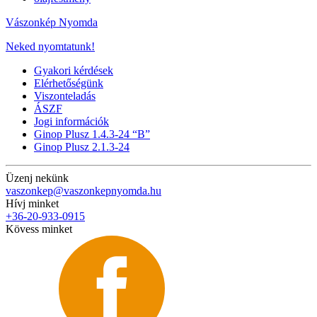
Vászonkép Nyomda
Neked nyomtatunk!
Gyakori kérdések
Elérhetőségünk
Viszonteladás
ÁSZF
Jogi információk
Ginop Plusz 1.4.3-24 “B”
Ginop Plusz 2.1.3-24
Üzenj nekünk
vaszonkep@vaszonkepnyomda.hu
Hívj minket
+36-20-933-0915
Kövess minket