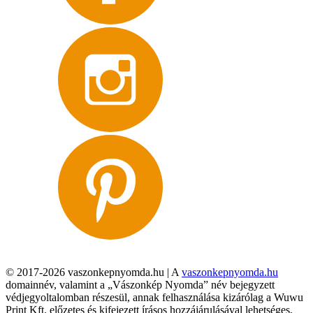
© 2017-2026 vaszonkepnyomda.hu | A
vaszonkepnyomda.hu
domainnév, valamint a „Vászonkép Nyomda” név bejegyzett
védjegyoltalomban részesül, annak felhasználása kizárólag a Wuwu
Print Kft. előzetes és kifejezett írásos hozzájárulásával lehetséges,