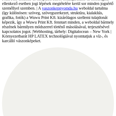
ellenkező esetben jogi lépések megtételére kerül sor minden jogsértő
személlyel szemben. | A
vaszonkepnyomda.hu
weboldal tartalma
(így különösen: szöveg, szövegszerkezet, struktúra, kialakítás,
grafika, fotók) a Wuwu Print Kft. kizárólagos szellemi tulajdonát
képezik, így a Wuwu Print Kft. fenntart minden, a weboldal bármely
részének bármilyen módszerrel történő másolásával, terjesztésével
kapcsolatos jogot. |Webhosting, tárhely: Digitalocean – New York |
Környezetbarát HP LATEX technológiával nyomtatjuk a víz-, és
karcálló vászonképeket.