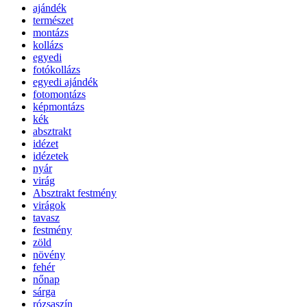
ajándék
természet
montázs
kollázs
egyedi
fotókollázs
egyedi ajándék
fotomontázs
képmontázs
kék
absztrakt
idézet
idézetek
nyár
virág
Absztrakt festmény
virágok
tavasz
festmény
zöld
növény
fehér
nőnap
sárga
rózsaszín