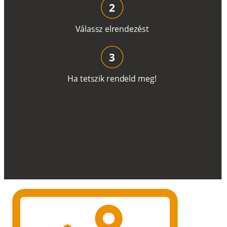
2
V
á
l
a
ss
z
e
l
r
e
n
d
e
z
é
s
t
3
H
a
t
e
t
s
z
i
k
r
e
n
d
el
d
m
e
g
!