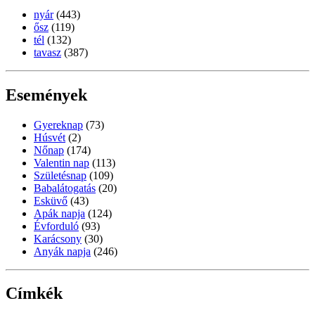
nyár
(443)
ősz
(119)
tél
(132)
tavasz
(387)
Események
Gyereknap
(73)
Húsvét
(2)
Nőnap
(174)
Valentin nap
(113)
Születésnap
(109)
Babalátogatás
(20)
Esküvő
(43)
Apák napja
(124)
Évforduló
(93)
Karácsony
(30)
Anyák napja
(246)
Címkék