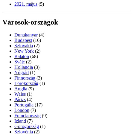
2021. május
(5)
Városok-országok
Dunakanyar
(4)
Budapest
(16)
Szlovákia
(2)
New York
(2)
Balaton
(68)
Svájc
(2)
Hollandia
(3)
Nógrád
(1)
Finnország
(3)
Törökország
(1)
Anglia
(9)
Wales
(1)
Párizs
(4)
Portugália
(17)
London
(7)
Franciaország
(9)
Izland
(7)
Görögország
(1)
Szlovénia
(2)