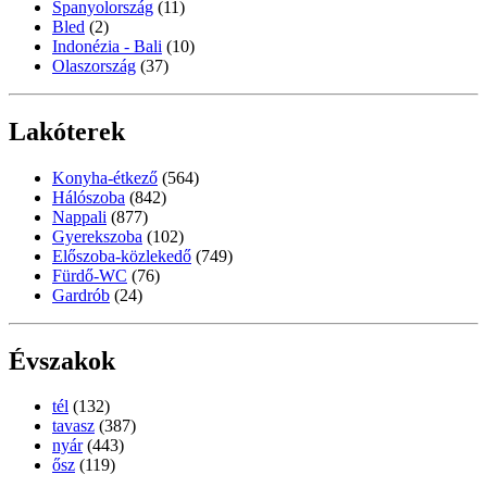
Spanyolország
(11)
Bled
(2)
Indonézia - Bali
(10)
Olaszország
(37)
Lakóterek
Konyha-étkező
(564)
Hálószoba
(842)
Nappali
(877)
Gyerekszoba
(102)
Előszoba-közlekedő
(749)
Fürdő-WC
(76)
Gardrób
(24)
Évszakok
tél
(132)
tavasz
(387)
nyár
(443)
ősz
(119)