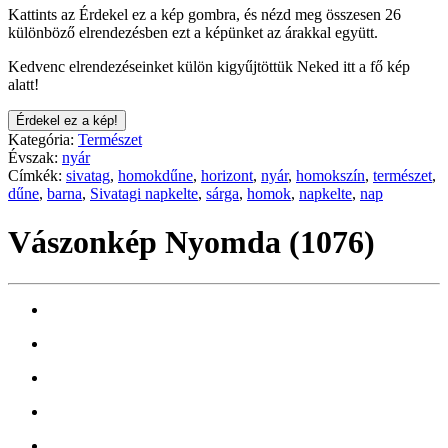
Kattints az Érdekel ez a kép gombra, és nézd meg összesen 26
különböző elrendezésben ezt a képünket az árakkal együtt.
Kedvenc elrendezéseinket külön kigyűjtöttük Neked itt a fő kép
alatt!
Érdekel ez a kép!
Kategória:
Természet
Évszak:
nyár
Címkék:
sivatag
,
homokdűne
,
horizont
,
nyár
,
homokszín
,
természet
,
dűne
,
barna
,
Sivatagi napkelte
,
sárga
,
homok
,
napkelte
,
nap
Vászonkép Nyomda (1076)