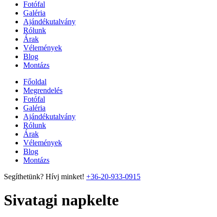
Fotófal
Galéria
Ajándékutalvány
Rólunk
Árak
Vélemények
Blog
Montázs
Főoldal
Megrendelés
Fotófal
Galéria
Ajándékutalvány
Rólunk
Árak
Vélemények
Blog
Montázs
Segíthetünk? Hívj minket!
+36-20-933-0915
Sivatagi napkelte