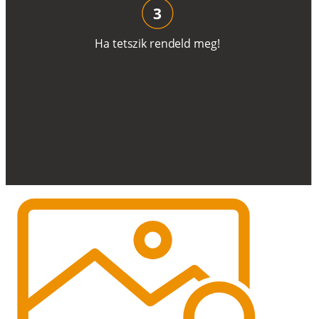
3
H
a
t
e
t
s
z
i
k
r
e
n
d
el
d
m
e
g
!