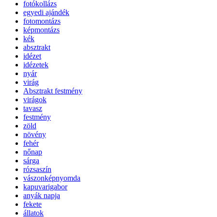
fotókollázs
egyedi ajándék
fotomontázs
képmontázs
kék
absztrakt
idézet
idézetek
nyár
virág
Absztrakt festmény
virágok
tavasz
festmény
zöld
növény
fehér
nőnap
sárga
rózsaszín
vászonképnyomda
kapuvarigabor
anyák napja
fekete
állatok