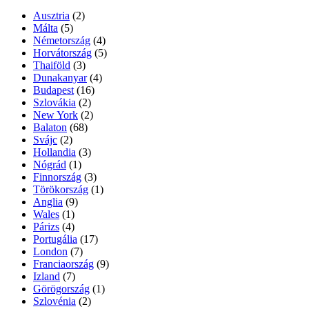
Ausztria
(2)
Málta
(5)
Németország
(4)
Horvátország
(5)
Thaiföld
(3)
Dunakanyar
(4)
Budapest
(16)
Szlovákia
(2)
New York
(2)
Balaton
(68)
Svájc
(2)
Hollandia
(3)
Nógrád
(1)
Finnország
(3)
Törökország
(1)
Anglia
(9)
Wales
(1)
Párizs
(4)
Portugália
(17)
London
(7)
Franciaország
(9)
Izland
(7)
Görögország
(1)
Szlovénia
(2)