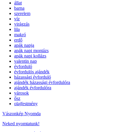
állat
barna
szerelem
víz
virágzás
lila
makró
erdő
apák napja
apák napi montázs
apák napi kollázs
valentin nap
évforduló
évfordulós ajándék
házassági évforduló
ajándék házassági évfordulóra
ajándék évfordulóra
városok
ősz
olajfestmény
Vászonkép Nyomda
Neked nyomtatunk!