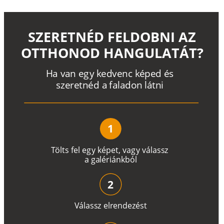
SZERETNÉD FELDOBNI AZ
OTTHONOD HANGULATÁT?
H
a
v
a
n
e
g
y
k
e
d
v
e
n
c
k
é
p
e
d
é
s
s
z
e
r
e
t
n
é
d a
f
a
l
a
d
o
n
l
á
t
n
i
1
T
ö
l
t
s
f
e
l
e
g
y
k
é
pe
t
,
v
a
g
y
v
á
l
a
ss
z
a
g
a
lé
r
i
án
k
b
ó
l
2
V
á
l
a
ss
z
e
l
r
e
n
d
e
z
é
s
t