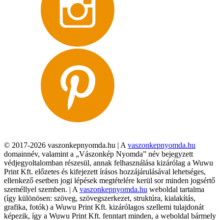
© 2017-2026 vaszonkepnyomda.hu | A
vaszonkepnyomda.hu
domainnév, valamint a „Vászonkép Nyomda” név bejegyzett
védjegyoltalomban részesül, annak felhasználása kizárólag a Wuwu
Print Kft. előzetes és kifejezett írásos hozzájárulásával lehetséges,
ellenkező esetben jogi lépések megtételére kerül sor minden jogsértő
személlyel szemben. | A
vaszonkepnyomda.hu
weboldal tartalma
(így különösen: szöveg, szövegszerkezet, struktúra, kialakítás,
grafika, fotók) a Wuwu Print Kft. kizárólagos szellemi tulajdonát
képezik, így a Wuwu Print Kft. fenntart minden, a weboldal bármely