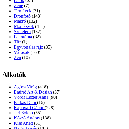
Italok
(25)
Zene
(7)
Járművek
(21)
Drónfotó
(143)
Makró
(132)
Montázsok
(411)
Szerelem
(132)
Panoráma
(32)
Tűz
(1)
Egyvonalas rajz
(35)
Városok
(160)
Zen
(10)
Alkotók
Agócs Virág
(418)
Entirrè Art & Design
(37)
Vörös Eszter Anna
(90)
Farkas Dani
(16)
Kapuvári Gábor
(228)
Jari Sokka
(55)
Kószó András
(138)
Kiss Anett
(51)
Nagy Tamás
(101)