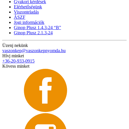
Gyakori kérdések
Elérhetőségünk
Viszonteladás
ÁSZF
Jogi információk
Ginop Plusz 1.4.3-24 “B”
Ginop Plusz 2.1.3-24
Üzenj nekünk
vaszonkep@vaszonkepnyomda.hu
Hívj minket
+36-20-933-0915
Kövess minket