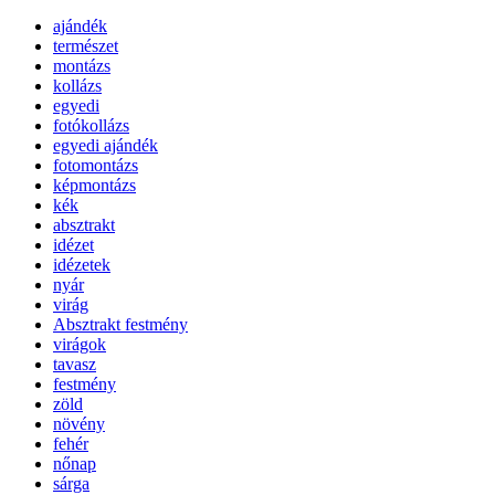
ajándék
természet
montázs
kollázs
egyedi
fotókollázs
egyedi ajándék
fotomontázs
képmontázs
kék
absztrakt
idézet
idézetek
nyár
virág
Absztrakt festmény
virágok
tavasz
festmény
zöld
növény
fehér
nőnap
sárga