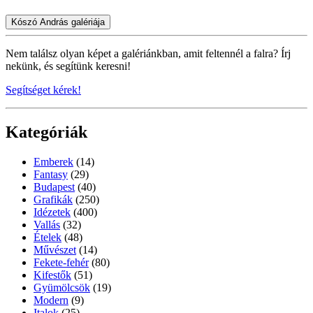
Kószó András galériája
Nem találsz olyan képet a galériánkban, amit feltennél a falra? Írj
nekünk, és segítünk keresni!
Segítséget kérek!
Kategóriák
Emberek
(14)
Fantasy
(29)
Budapest
(40)
Grafikák
(250)
Idézetek
(400)
Vallás
(32)
Ételek
(48)
Művészet
(14)
Fekete-fehér
(80)
Kifestők
(51)
Gyümölcsök
(19)
Modern
(9)
Italok
(25)