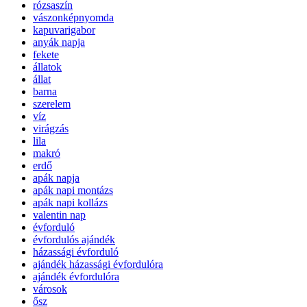
rózsaszín
vászonképnyomda
kapuvarigabor
anyák napja
fekete
állatok
állat
barna
szerelem
víz
virágzás
lila
makró
erdő
apák napja
apák napi montázs
apák napi kollázs
valentin nap
évforduló
évfordulós ajándék
házassági évforduló
ajándék házassági évfordulóra
ajándék évfordulóra
városok
ősz