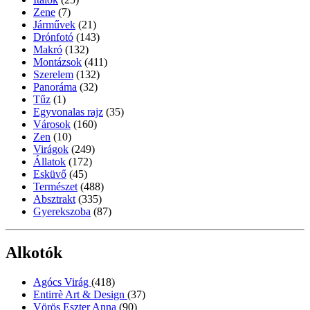
Zene
(7)
Járművek
(21)
Drónfotó
(143)
Makró
(132)
Montázsok
(411)
Szerelem
(132)
Panoráma
(32)
Tűz
(1)
Egyvonalas rajz
(35)
Városok
(160)
Zen
(10)
Virágok
(249)
Állatok
(172)
Esküvő
(45)
Természet
(488)
Absztrakt
(335)
Gyerekszoba
(87)
Alkotók
Agócs Virág
(418)
Entirrè Art & Design
(37)
Vörös Eszter Anna
(90)