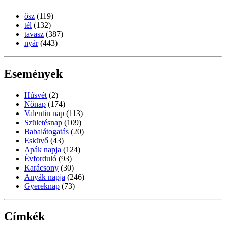
ősz
(119)
tél
(132)
tavasz
(387)
nyár
(443)
Események
Húsvét
(2)
Nőnap
(174)
Valentin nap
(113)
Születésnap
(109)
Babalátogatás
(20)
Esküvő
(43)
Apák napja
(124)
Évforduló
(93)
Karácsony
(30)
Anyák napja
(246)
Gyereknap
(73)
Címkék