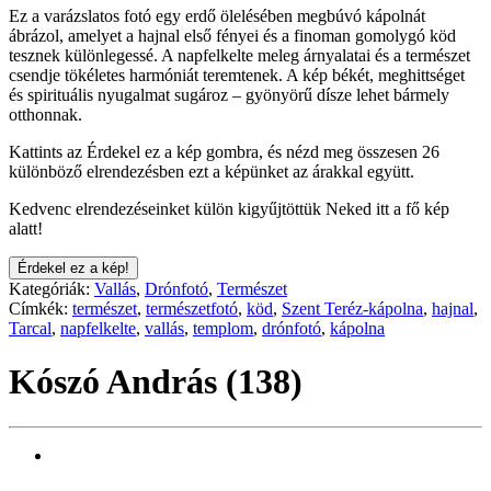
Ez a varázslatos fotó egy erdő ölelésében megbúvó kápolnát
ábrázol, amelyet a hajnal első fényei és a finoman gomolygó köd
tesznek különlegessé. A napfelkelte meleg árnyalatai és a természet
csendje tökéletes harmóniát teremtenek. A kép békét, meghittséget
és spirituális nyugalmat sugároz – gyönyörű dísze lehet bármely
otthonnak.
Kattints az Érdekel ez a kép gombra, és nézd meg összesen 26
különböző elrendezésben ezt a képünket az árakkal együtt.
Kedvenc elrendezéseinket külön kigyűjtöttük Neked itt a fő kép
alatt!
Érdekel ez a kép!
Kategóriák:
Vallás
,
Drónfotó
,
Természet
Címkék:
természet
,
természetfotó
,
köd
,
Szent Teréz-kápolna
,
hajnal
,
Tarcal
,
napfelkelte
,
vallás
,
templom
,
drónfotó
,
kápolna
Kószó András (138)