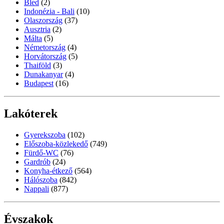
Bled
(2)
Indonézia - Bali
(10)
Olaszország
(37)
Ausztria
(2)
Málta
(5)
Németország
(4)
Horvátország
(5)
Thaiföld
(3)
Dunakanyar
(4)
Budapest
(16)
Lakóterek
Gyerekszoba
(102)
Előszoba-közlekedő
(749)
Fürdő-WC
(76)
Gardrób
(24)
Konyha-étkező
(564)
Hálószoba
(842)
Nappali
(877)
Évszakok