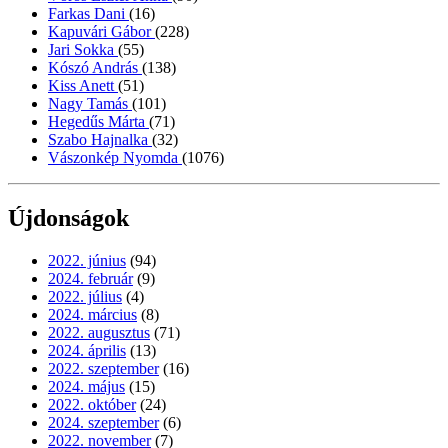
Farkas Dani
(16)
Kapuvári Gábor
(228)
Jari Sokka
(55)
Kószó András
(138)
Kiss Anett
(51)
Nagy Tamás
(101)
Hegedűs Márta
(71)
Szabo Hajnalka
(32)
Vászonkép Nyomda
(1076)
Újdonságok
2022. június
(94)
2024. február
(9)
2022. július
(4)
2024. március
(8)
2022. augusztus
(71)
2024. április
(13)
2022. szeptember
(16)
2024. május
(15)
2022. október
(24)
2024. szeptember
(6)
2022. november
(7)