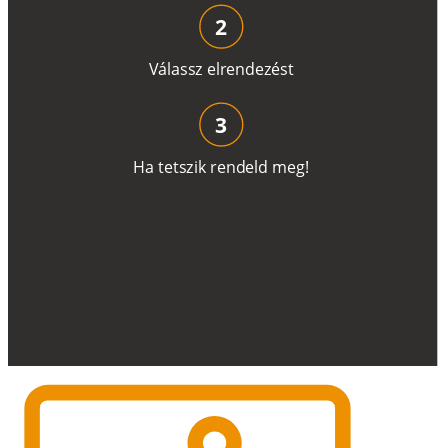
2
V
á
l
a
ss
z
e
l
r
e
n
d
e
z
é
s
t
3
H
a
t
e
t
s
z
i
k
r
e
n
d
el
d
m
e
g
!