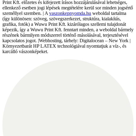
Print Kft. előzetes és kifejezett írásos hozzájárulásával lehetséges,
ellenkező esetben jogi lépések megtételére kerül sor minden jogsértő
személlyel szemben. | A
vaszonkepnyomda.hu
weboldal tartalma
(így különösen: szöveg, szövegszerkezet, struktúra, kialakítás,
grafika, fotók) a Wuwu Print Kft. kizárólagos szellemi tulajdonát
képezik, így a Wuwu Print Kft. fenntart minden, a weboldal bármely
részének bármilyen módszerrel történő másolásával, terjesztésével
kapcsolatos jogot. |Webhosting, tárhely: Digitalocean – New York |
Környezetbarát HP LATEX technológiával nyomtatjuk a víz-, és
karcálló vászonképeket.