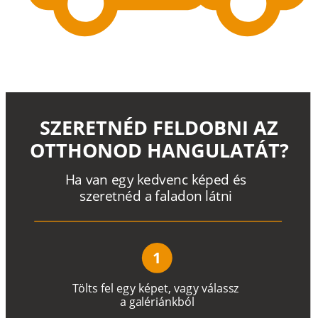
SZERETNÉD FELDOBNI AZ
OTTHONOD HANGULATÁT?
H
a
v
a
n
e
g
y
k
e
d
v
e
n
c
k
é
p
e
d
é
s
s
z
e
r
e
t
n
é
d a
f
a
l
a
d
o
n
l
á
t
n
i
1
T
ö
l
t
s
f
e
l
e
g
y
k
é
pe
t
,
v
a
g
y
v
á
l
a
ss
z
a
g
a
lé
r
i
án
k
b
ó
l