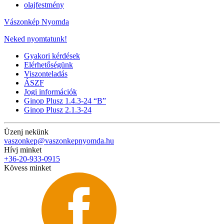
olajfestmény
Vászonkép Nyomda
Neked nyomtatunk!
Gyakori kérdések
Elérhetőségünk
Viszonteladás
ÁSZF
Jogi információk
Ginop Plusz 1.4.3-24 “B”
Ginop Plusz 2.1.3-24
Üzenj nekünk
vaszonkep@vaszonkepnyomda.hu
Hívj minket
+36-20-933-0915
Kövess minket