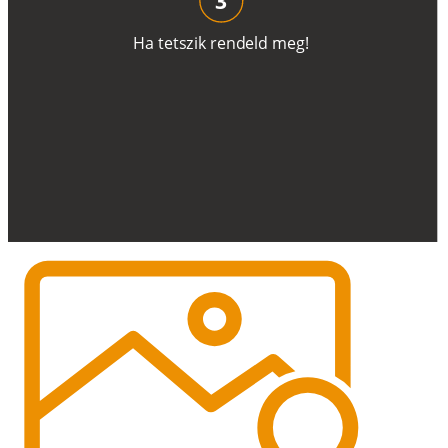
H
a
t
e
t
s
z
i
k
r
e
n
d
el
d
m
e
g
!