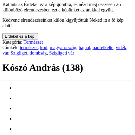
Kattints az Érdekel ez a kép gombra, és nézd meg összesen 26
különböző elrendezésben ezt a képünket az árakkal együtt.
Kedvenc elrendezéseinket külön kigyűjtöttük Neked itt a fő kép
alatt!
Érdekel ez a kép!
Kategória:
Természet
Címkék:
természet
,
köd
,
magyarország
,
hajnal
,
napfelkelte
,
vidék
,
vár
,
Szigliget
,
dombság
,
Szigligeti vár
Kószó András (138)