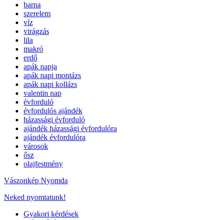
barna
szerelem
víz
virágzás
lila
makró
erdő
apák napja
apák napi montázs
apák napi kollázs
valentin nap
évforduló
évfordulós ajándék
házassági évforduló
ajándék házassági évfordulóra
ajándék évfordulóra
városok
ősz
olajfestmény
Vászonkép Nyomda
Neked nyomtatunk!
Gyakori kérdések