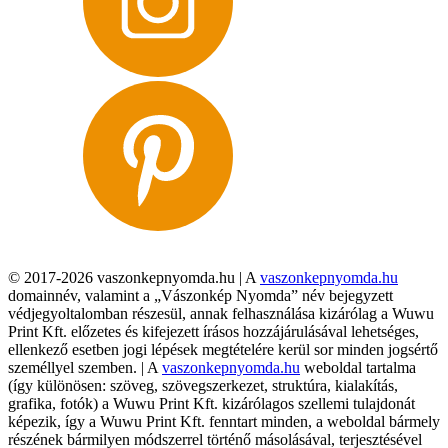
© 2017-2026 vaszonkepnyomda.hu | A
vaszonkepnyomda.hu
domainnév, valamint a „Vászonkép Nyomda” név bejegyzett
védjegyoltalomban részesül, annak felhasználása kizárólag a Wuwu
Print Kft. előzetes és kifejezett írásos hozzájárulásával lehetséges,
ellenkező esetben jogi lépések megtételére kerül sor minden jogsértő
személlyel szemben. | A
vaszonkepnyomda.hu
weboldal tartalma
(így különösen: szöveg, szövegszerkezet, struktúra, kialakítás,
grafika, fotók) a Wuwu Print Kft. kizárólagos szellemi tulajdonát
képezik, így a Wuwu Print Kft. fenntart minden, a weboldal bármely
részének bármilyen módszerrel történő másolásával, terjesztésével