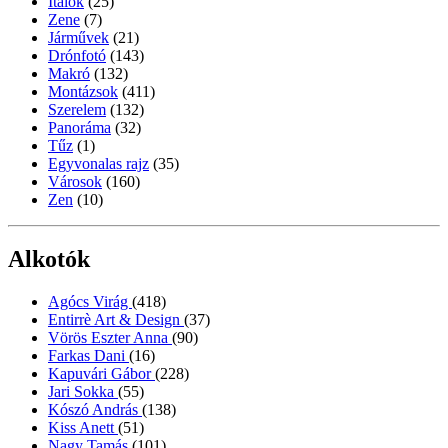
Italok
(25)
Zene
(7)
Járművek
(21)
Drónfotó
(143)
Makró
(132)
Montázsok
(411)
Szerelem
(132)
Panoráma
(32)
Tűz
(1)
Egyvonalas rajz
(35)
Városok
(160)
Zen
(10)
Alkotók
Agócs Virág
(418)
Entirrè Art & Design
(37)
Vörös Eszter Anna
(90)
Farkas Dani
(16)
Kapuvári Gábor
(228)
Jari Sokka
(55)
Kószó András
(138)
Kiss Anett
(51)
Nagy Tamás
(101)