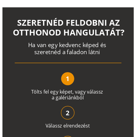
SZERETNÉD FELDOBNI AZ
OTTHONOD HANGULATÁT?
H
a
v
a
n
e
g
y
k
e
d
v
e
n
c
k
é
p
e
d
é
s
s
z
e
r
e
t
n
é
d a
f
a
l
a
d
o
n
l
á
t
n
i
1
T
ö
l
t
s
f
e
l
e
g
y
k
é
pe
t
,
v
a
g
y
v
á
l
a
ss
z
a
g
a
lé
r
i
án
k
b
ó
l
2
V
á
l
a
ss
z
e
l
r
e
n
d
e
z
é
s
t