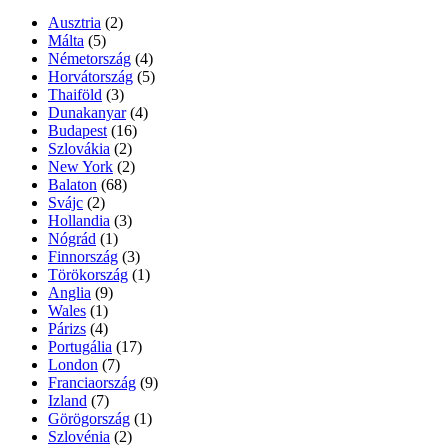
Ausztria
(2)
Málta
(5)
Németország
(4)
Horvátország
(5)
Thaiföld
(3)
Dunakanyar
(4)
Budapest
(16)
Szlovákia
(2)
New York
(2)
Balaton
(68)
Svájc
(2)
Hollandia
(3)
Nógrád
(1)
Finnország
(3)
Törökország
(1)
Anglia
(9)
Wales
(1)
Párizs
(4)
Portugália
(17)
London
(7)
Franciaország
(9)
Izland
(7)
Görögország
(1)
Szlovénia
(2)