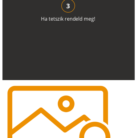
3
H
a
t
e
t
s
z
i
k
r
e
n
d
el
d
m
e
g
!