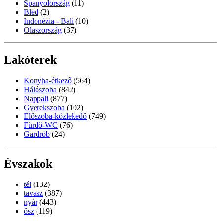
Spanyolország
(11)
Bled
(2)
Indonézia - Bali
(10)
Olaszország
(37)
Lakóterek
Konyha-étkező
(564)
Hálószoba
(842)
Nappali
(877)
Gyerekszoba
(102)
Előszoba-közlekedő
(749)
Fürdő-WC
(76)
Gardrób
(24)
Évszakok
tél
(132)
tavasz
(387)
nyár
(443)
ősz
(119)