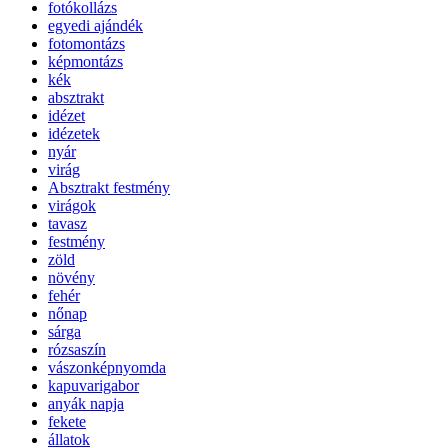
fotókollázs
egyedi ajándék
fotomontázs
képmontázs
kék
absztrakt
idézet
idézetek
nyár
virág
Absztrakt festmény
virágok
tavasz
festmény
zöld
növény
fehér
nőnap
sárga
rózsaszín
vászonképnyomda
kapuvarigabor
anyák napja
fekete
állatok