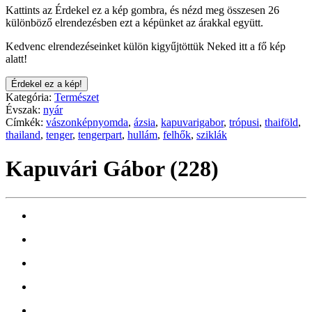
Kattints az Érdekel ez a kép gombra, és nézd meg összesen 26
különböző elrendezésben ezt a képünket az árakkal együtt.
Kedvenc elrendezéseinket külön kigyűjtöttük Neked itt a fő kép
alatt!
Érdekel ez a kép!
Kategória:
Természet
Évszak:
nyár
Címkék:
vászonképnyomda
,
ázsia
,
kapuvarigabor
,
trópusi
,
thaiföld
,
thailand
,
tenger
,
tengerpart
,
hullám
,
felhők
,
sziklák
Kapuvári Gábor (228)