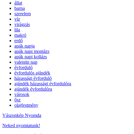
állat
barna
szerelem
víz
virágzás
lila
makró
erdő
apák napja
apák napi montázs
apák napi kollázs
valentin nap
évforduló
évfordulós ajándék
házassági évforduló
ajándék házassági évfordulóra
ajándék évfordulóra
városok
ősz
olajfestmény
Vászonkép Nyomda
Neked nyomtatunk!