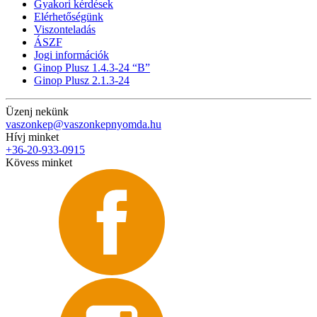
Gyakori kérdések
Elérhetőségünk
Viszonteladás
ÁSZF
Jogi információk
Ginop Plusz 1.4.3-24 “B”
Ginop Plusz 2.1.3-24
Üzenj nekünk
vaszonkep@vaszonkepnyomda.hu
Hívj minket
+36-20-933-0915
Kövess minket