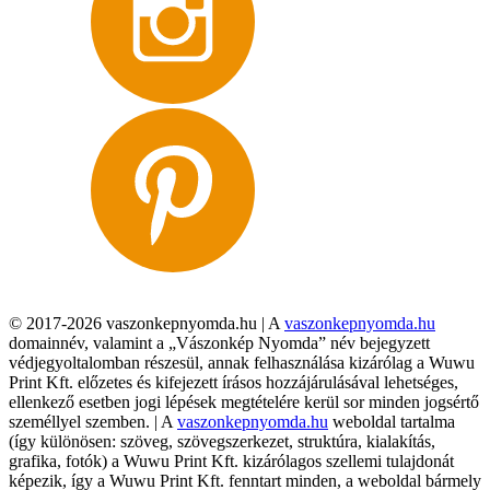
© 2017-2026 vaszonkepnyomda.hu | A
vaszonkepnyomda.hu
domainnév, valamint a „Vászonkép Nyomda” név bejegyzett
védjegyoltalomban részesül, annak felhasználása kizárólag a Wuwu
Print Kft. előzetes és kifejezett írásos hozzájárulásával lehetséges,
ellenkező esetben jogi lépések megtételére kerül sor minden jogsértő
személlyel szemben. | A
vaszonkepnyomda.hu
weboldal tartalma
(így különösen: szöveg, szövegszerkezet, struktúra, kialakítás,
grafika, fotók) a Wuwu Print Kft. kizárólagos szellemi tulajdonát
képezik, így a Wuwu Print Kft. fenntart minden, a weboldal bármely