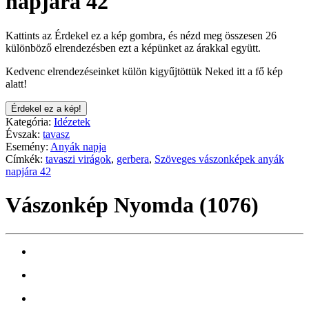
napjára 42
Kattints az Érdekel ez a kép gombra, és nézd meg összesen 26
különböző elrendezésben ezt a képünket az árakkal együtt.
Kedvenc elrendezéseinket külön kigyűjtöttük Neked itt a fő kép
alatt!
Érdekel ez a kép!
Kategória:
Idézetek
Évszak:
tavasz
Esemény:
Anyák napja
Címkék:
tavaszi virágok
,
gerbera
,
Szöveges vászonképek anyák
napjára 42
Vászonkép Nyomda (1076)