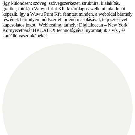
(így különösen: szöveg, szövegszerkezet, struktúra, kialakítás,
grafika, fotók) a Wuwu Print Kft. kizárólagos szellemi tulajdonát
képezik, így a Wuwu Print Kft. fenntart minden, a weboldal bármely
részének bármilyen módszerrel történő másolásával, terjesztésével
kapcsolatos jogot. |Webhosting, tárhely: Digitalocean – New York |
Környezetbarát HP LATEX technológiával nyomtatjuk a víz-, és
karcálló vászonképeket.