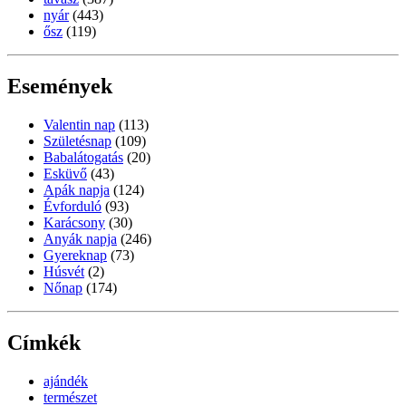
nyár
(443)
ősz
(119)
Események
Valentin nap
(113)
Születésnap
(109)
Babalátogatás
(20)
Esküvő
(43)
Apák napja
(124)
Évforduló
(93)
Karácsony
(30)
Anyák napja
(246)
Gyereknap
(73)
Húsvét
(2)
Nőnap
(174)
Címkék
ajándék
természet