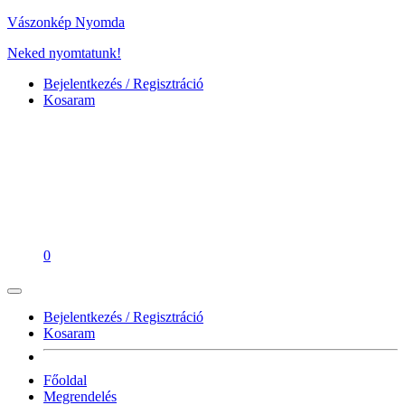
Vászonkép Nyomda
Neked nyomtatunk!
Bejelentkezés / Regisztráció
Kosaram
0
Bejelentkezés / Regisztráció
Kosaram
Főoldal
Megrendelés