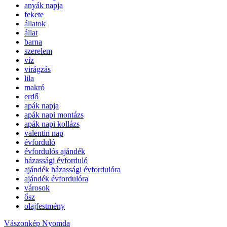
anyák napja
fekete
állatok
állat
barna
szerelem
víz
virágzás
lila
makró
erdő
apák napja
apák napi montázs
apák napi kollázs
valentin nap
évforduló
évfordulós ajándék
házassági évforduló
ajándék házassági évfordulóra
ajándék évfordulóra
városok
ősz
olajfestmény
Vászonkép Nyomda