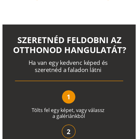
SZERETNÉD FELDOBNI AZ
OTTHONOD HANGULATÁT?
H
a
v
a
n
e
g
y
k
e
d
v
e
n
c
k
é
p
e
d
é
s
s
z
e
r
e
t
n
é
d a
f
a
l
a
d
o
n
l
á
t
n
i
1
T
ö
l
t
s
f
e
l
e
g
y
k
é
pe
t
,
v
a
g
y
v
á
l
a
ss
z
a
g
a
lé
r
i
án
k
b
ó
l
2