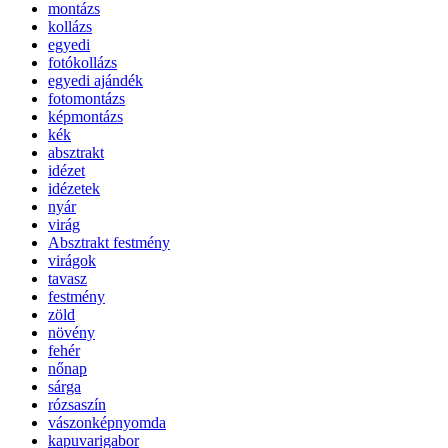
montázs
kollázs
egyedi
fotókollázs
egyedi ajándék
fotomontázs
képmontázs
kék
absztrakt
idézet
idézetek
nyár
virág
Absztrakt festmény
virágok
tavasz
festmény
zöld
növény
fehér
nőnap
sárga
rózsaszín
vászonképnyomda
kapuvarigabor