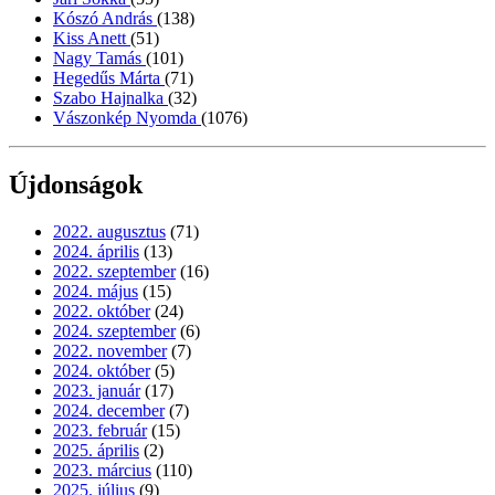
Kószó András
(138)
Kiss Anett
(51)
Nagy Tamás
(101)
Hegedűs Márta
(71)
Szabo Hajnalka
(32)
Vászonkép Nyomda
(1076)
Újdonságok
2022. augusztus
(71)
2024. április
(13)
2022. szeptember
(16)
2024. május
(15)
2022. október
(24)
2024. szeptember
(6)
2022. november
(7)
2024. október
(5)
2023. január
(17)
2024. december
(7)
2023. február
(15)
2025. április
(2)
2023. március
(110)
2025. július
(9)