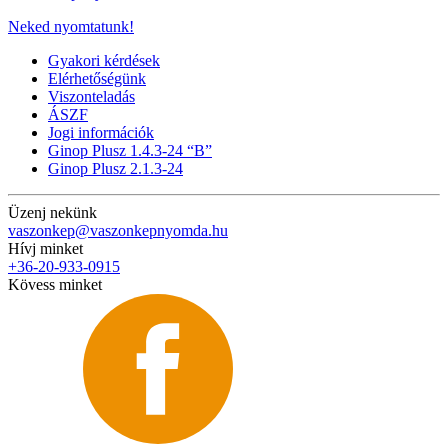
Neked nyomtatunk!
Gyakori kérdések
Elérhetőségünk
Viszonteladás
ÁSZF
Jogi információk
Ginop Plusz 1.4.3-24 “B”
Ginop Plusz 2.1.3-24
Üzenj nekünk
vaszonkep@vaszonkepnyomda.hu
Hívj minket
+36-20-933-0915
Kövess minket