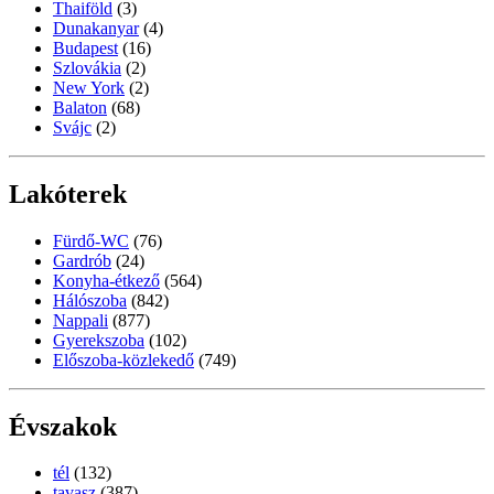
Thaiföld
(3)
Dunakanyar
(4)
Budapest
(16)
Szlovákia
(2)
New York
(2)
Balaton
(68)
Svájc
(2)
Lakóterek
Fürdő-WC
(76)
Gardrób
(24)
Konyha-étkező
(564)
Hálószoba
(842)
Nappali
(877)
Gyerekszoba
(102)
Előszoba-közlekedő
(749)
Évszakok
tél
(132)
tavasz
(387)