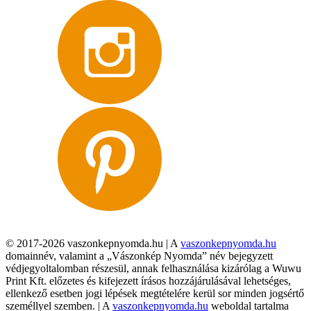
© 2017-2026 vaszonkepnyomda.hu | A
vaszonkepnyomda.hu
domainnév, valamint a „Vászonkép Nyomda” név bejegyzett
védjegyoltalomban részesül, annak felhasználása kizárólag a Wuwu
Print Kft. előzetes és kifejezett írásos hozzájárulásával lehetséges,
ellenkező esetben jogi lépések megtételére kerül sor minden jogsértő
személlyel szemben. | A
vaszonkepnyomda.hu
weboldal tartalma