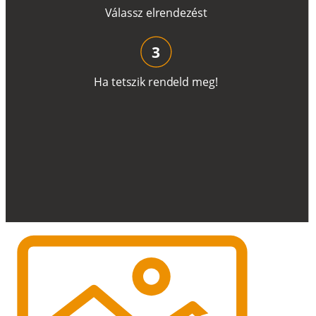
V
á
l
a
ss
z
e
l
r
e
n
d
e
z
é
s
t
3
H
a
t
e
t
s
z
i
k
r
e
n
d
el
d
m
e
g
!