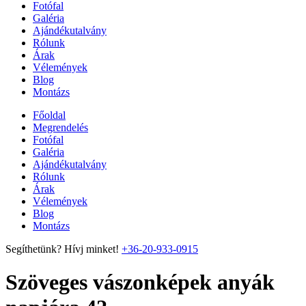
Fotófal
Galéria
Ajándékutalvány
Rólunk
Árak
Vélemények
Blog
Montázs
Főoldal
Megrendelés
Fotófal
Galéria
Ajándékutalvány
Rólunk
Árak
Vélemények
Blog
Montázs
Segíthetünk? Hívj minket!
+36-20-933-0915
Szöveges vászonképek anyák