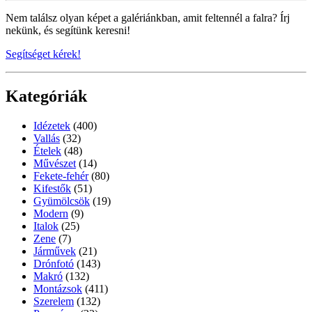
Nem találsz olyan képet a galériánkban, amit feltennél a falra? Írj
nekünk, és segítünk keresni!
Segítséget kérek!
Kategóriák
Idézetek
(400)
Vallás
(32)
Ételek
(48)
Művészet
(14)
Fekete-fehér
(80)
Kifestők
(51)
Gyümölcsök
(19)
Modern
(9)
Italok
(25)
Zene
(7)
Járművek
(21)
Drónfotó
(143)
Makró
(132)
Montázsok
(411)
Szerelem
(132)