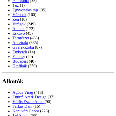
Panoráma
(32)
Tűz
(1)
Egyvonalas rajz
(35)
Városok
(160)
Zen
(10)
Virágok
(249)
Állatok
(172)
Esküvő
(45)
Természet
(488)
Absztrakt
(335)
Gyerekszoba
(87)
Emberek
(14)
Fantasy
(29)
Budapest
(40)
Grafikák
(250)
Alkotók
Agócs Virág
(418)
Entirrè Art & Design
(37)
Vörös Eszter Anna
(90)
Farkas Dani
(16)
Kapuvári Gábor
(228)
Jari Sokka
(55)