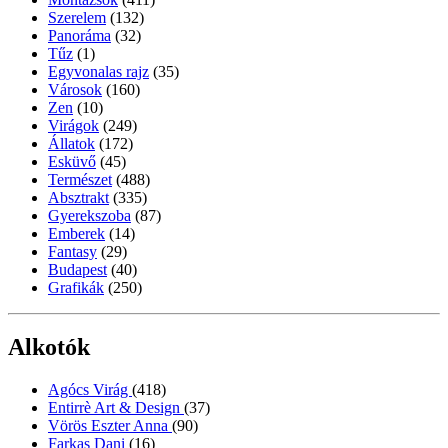
Szerelem
(132)
Panoráma
(32)
Tűz
(1)
Egyvonalas rajz
(35)
Városok
(160)
Zen
(10)
Virágok
(249)
Állatok
(172)
Esküvő
(45)
Természet
(488)
Absztrakt
(335)
Gyerekszoba
(87)
Emberek
(14)
Fantasy
(29)
Budapest
(40)
Grafikák
(250)
Alkotók
Agócs Virág
(418)
Entirrè Art & Design
(37)
Vörös Eszter Anna
(90)
Farkas Dani
(16)