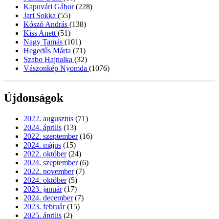
Kapuvári Gábor
(228)
Jari Sokka
(55)
Kószó András
(138)
Kiss Anett
(51)
Nagy Tamás
(101)
Hegedűs Márta
(71)
Szabo Hajnalka
(32)
Vászonkép Nyomda
(1076)
Újdonságok
2022. augusztus
(71)
2024. április
(13)
2022. szeptember
(16)
2024. május
(15)
2022. október
(24)
2024. szeptember
(6)
2022. november
(7)
2024. október
(5)
2023. január
(17)
2024. december
(7)
2023. február
(15)
2025. április
(2)