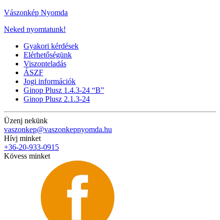
Vászonkép Nyomda
Neked nyomtatunk!
Gyakori kérdések
Elérhetőségünk
Viszonteladás
ÁSZF
Jogi információk
Ginop Plusz 1.4.3-24 “B”
Ginop Plusz 2.1.3-24
Üzenj nekünk
vaszonkep@vaszonkepnyomda.hu
Hívj minket
+36-20-933-0915
Kövess minket