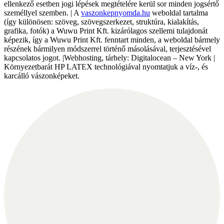
ellenkező esetben jogi lépések megtételére kerül sor minden jogsértő
személlyel szemben. | A
vaszonkepnyomda.hu
weboldal tartalma
(így különösen: szöveg, szövegszerkezet, struktúra, kialakítás,
grafika, fotók) a Wuwu Print Kft. kizárólagos szellemi tulajdonát
képezik, így a Wuwu Print Kft. fenntart minden, a weboldal bármely
részének bármilyen módszerrel történő másolásával, terjesztésével
kapcsolatos jogot. |Webhosting, tárhely: Digitalocean – New York |
Környezetbarát HP LATEX technológiával nyomtatjuk a víz-, és
karcálló vászonképeket.