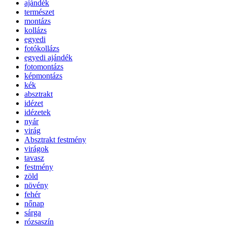
ajándék
természet
montázs
kollázs
egyedi
fotókollázs
egyedi ajándék
fotomontázs
képmontázs
kék
absztrakt
idézet
idézetek
nyár
virág
Absztrakt festmény
virágok
tavasz
festmény
zöld
növény
fehér
nőnap
sárga
rózsaszín