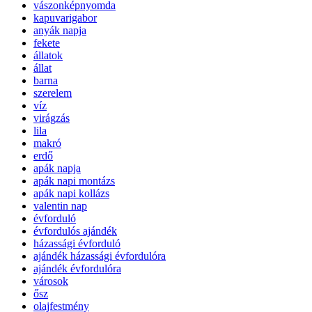
vászonképnyomda
kapuvarigabor
anyák napja
fekete
állatok
állat
barna
szerelem
víz
virágzás
lila
makró
erdő
apák napja
apák napi montázs
apák napi kollázs
valentin nap
évforduló
évfordulós ajándék
házassági évforduló
ajándék házassági évfordulóra
ajándék évfordulóra
városok
ősz
olajfestmény