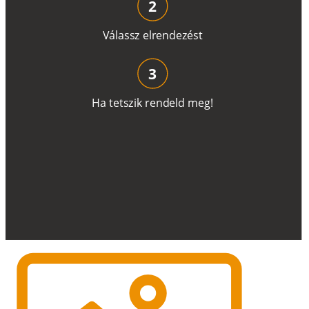
2
V
á
l
a
ss
z
e
l
r
e
n
d
e
z
é
s
t
3
H
a
t
e
t
s
z
i
k
r
e
n
d
el
d
m
e
g
!