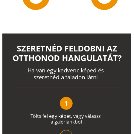
SZERETNÉD FELDOBNI AZ
OTTHONOD HANGULATÁT?
H
a
v
a
n
e
g
y
k
e
d
v
e
n
c
k
é
p
e
d
é
s
s
z
e
r
e
t
n
é
d a
f
a
l
a
d
o
n
l
á
t
n
i
1
T
ö
l
t
s
f
e
l
e
g
y
k
é
pe
t
,
v
a
g
y
v
á
l
a
ss
z
a
g
a
lé
r
i
án
k
b
ó
l