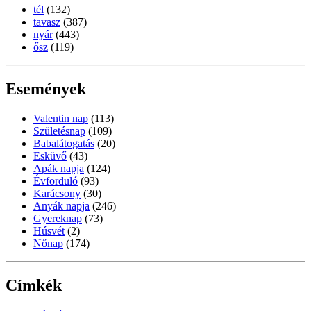
tél
(132)
tavasz
(387)
nyár
(443)
ősz
(119)
Események
Valentin nap
(113)
Születésnap
(109)
Babalátogatás
(20)
Esküvő
(43)
Apák napja
(124)
Évforduló
(93)
Karácsony
(30)
Anyák napja
(246)
Gyereknap
(73)
Húsvét
(2)
Nőnap
(174)
Címkék