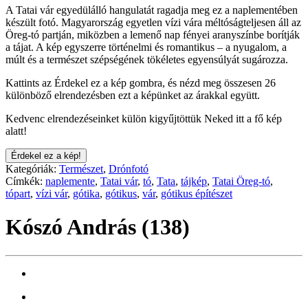
A Tatai vár egyedülálló hangulatát ragadja meg ez a naplementében
készült fotó. Magyarország egyetlen vízi vára méltóságteljesen áll az
Öreg-tó partján, miközben a lemenő nap fényei aranyszínbe borítják
a tájat. A kép egyszerre történelmi és romantikus – a nyugalom, a
múlt és a természet szépségének tökéletes egyensúlyát sugározza.
Kattints az Érdekel ez a kép gombra, és nézd meg összesen 26
különböző elrendezésben ezt a képünket az árakkal együtt.
Kedvenc elrendezéseinket külön kigyűjtöttük Neked itt a fő kép
alatt!
Érdekel ez a kép!
Kategóriák:
Természet
,
Drónfotó
Címkék:
naplemente
,
Tatai vár
,
tó
,
Tata
,
tájkép
,
Tatai Öreg-tó
,
tópart
,
vízi vár
,
gótika
,
gótikus
,
vár
,
gótikus építészet
Kószó András (138)