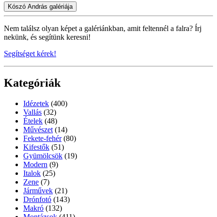
Kószó András galériája
Nem találsz olyan képet a galériánkban, amit feltennél a falra? Írj
nekünk, és segítünk keresni!
Segítséget kérek!
Kategóriák
Idézetek
(400)
Vallás
(32)
Ételek
(48)
Művészet
(14)
Fekete-fehér
(80)
Kifestők
(51)
Gyümölcsök
(19)
Modern
(9)
Italok
(25)
Zene
(7)
Járművek
(21)
Drónfotó
(143)
Makró
(132)
Montázsok
(411)