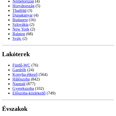
Németország
(4)
Horvátország
(5)
Thaiföld
(3)
Dunakanyar
(4)
Budapest
(16)
Szlovákia
(2)
New York
(2)
Balaton
(68)
Svájc
(2)
Lakóterek
Fürdő-WC
(76)
Gardrób
(24)
Konyha-étkező
(564)
Hálószoba
(842)
Nappali
(877)
Gyerekszoba
(102)
Előszoba-közlekedő
(749)
Évszakok