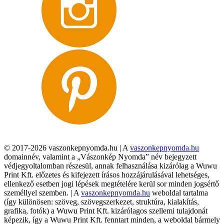
© 2017-2026 vaszonkepnyomda.hu | A
vaszonkepnyomda.hu
domainnév, valamint a „Vászonkép Nyomda” név bejegyzett
védjegyoltalomban részesül, annak felhasználása kizárólag a Wuwu
Print Kft. előzetes és kifejezett írásos hozzájárulásával lehetséges,
ellenkező esetben jogi lépések megtételére kerül sor minden jogsértő
személlyel szemben. | A
vaszonkepnyomda.hu
weboldal tartalma
(így különösen: szöveg, szövegszerkezet, struktúra, kialakítás,
grafika, fotók) a Wuwu Print Kft. kizárólagos szellemi tulajdonát
képezik, így a Wuwu Print Kft. fenntart minden, a weboldal bármely