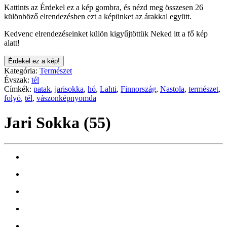
Kattints az Érdekel ez a kép gombra, és nézd meg összesen 26
különböző elrendezésben ezt a képünket az árakkal együtt.
Kedvenc elrendezéseinket külön kigyűjtöttük Neked itt a fő kép
alatt!
Érdekel ez a kép!
Kategória:
Természet
Évszak:
tél
Címkék:
patak
,
jarisokka
,
hó
,
Lahti
,
Finnország
,
Nastola
,
természet
,
folyó
,
tél
,
vászonképnyomda
Jari Sokka (55)