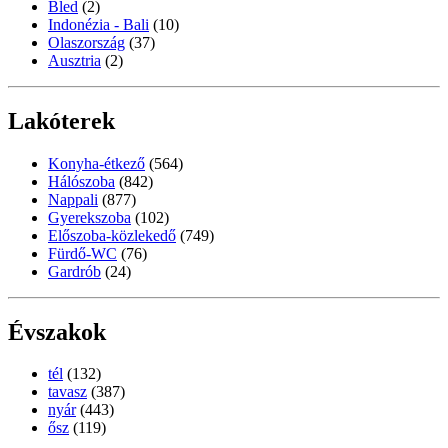
Bled
(2)
Indonézia - Bali
(10)
Olaszország
(37)
Ausztria
(2)
Lakóterek
Konyha-étkező
(564)
Hálószoba
(842)
Nappali
(877)
Gyerekszoba
(102)
Előszoba-közlekedő
(749)
Fürdő-WC
(76)
Gardrób
(24)
Évszakok
tél
(132)
tavasz
(387)
nyár
(443)
ősz
(119)