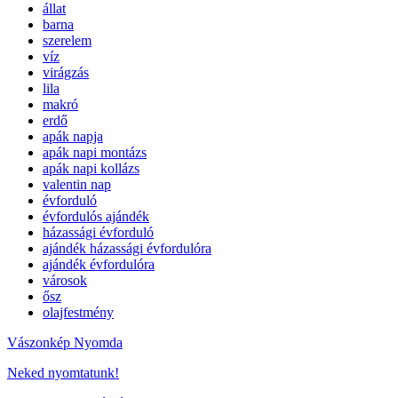
állat
barna
szerelem
víz
virágzás
lila
makró
erdő
apák napja
apák napi montázs
apák napi kollázs
valentin nap
évforduló
évfordulós ajándék
házassági évforduló
ajándék házassági évfordulóra
ajándék évfordulóra
városok
ősz
olajfestmény
Vászonkép Nyomda
Neked nyomtatunk!