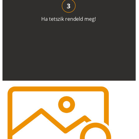
3
H
a
t
e
t
s
z
i
k
r
e
n
d
el
d
m
e
g
!