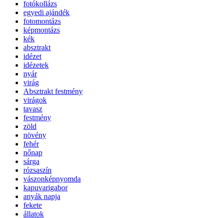
fotókollázs
egyedi ajándék
fotomontázs
képmontázs
kék
absztrakt
idézet
idézetek
nyár
virág
Absztrakt festmény
virágok
tavasz
festmény
zöld
növény
fehér
nőnap
sárga
rózsaszín
vászonképnyomda
kapuvarigabor
anyák napja
fekete
állatok