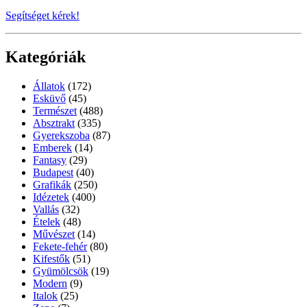
Segítséget kérek!
Kategóriák
Állatok
(172)
Esküvő
(45)
Természet
(488)
Absztrakt
(335)
Gyerekszoba
(87)
Emberek
(14)
Fantasy
(29)
Budapest
(40)
Grafikák
(250)
Idézetek
(400)
Vallás
(32)
Ételek
(48)
Művészet
(14)
Fekete-fehér
(80)
Kifestők
(51)
Gyümölcsök
(19)
Modern
(9)
Italok
(25)