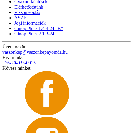
Gyakori kérdések
Elérhetőségünk
Viszonteladás
ÁSZF
Jogi információk
Ginop Plusz 1.4.3-24 “B”
Ginop Plusz 2.1.3-24
Üzenj nekünk
vaszonkep@vaszonkepnyomda.hu
Hívj minket
+36-20-933-0915
Kövess minket