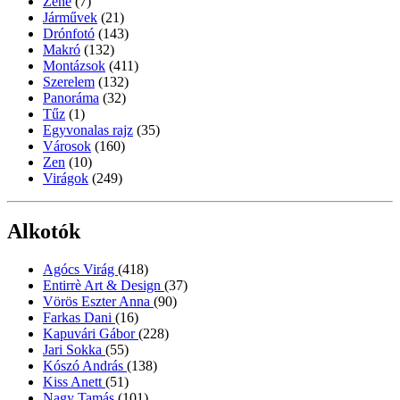
Zene
(7)
Járművek
(21)
Drónfotó
(143)
Makró
(132)
Montázsok
(411)
Szerelem
(132)
Panoráma
(32)
Tűz
(1)
Egyvonalas rajz
(35)
Városok
(160)
Zen
(10)
Virágok
(249)
Alkotók
Agócs Virág
(418)
Entirrè Art & Design
(37)
Vörös Eszter Anna
(90)
Farkas Dani
(16)
Kapuvári Gábor
(228)
Jari Sokka
(55)
Kószó András
(138)
Kiss Anett
(51)
Nagy Tamás
(101)