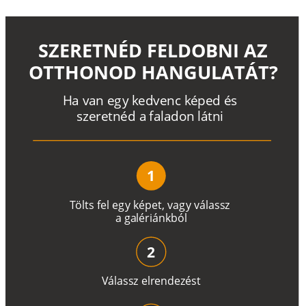
SZERETNÉD FELDOBNI AZ
OTTHONOD HANGULATÁT?
H
a
v
a
n
e
g
y
k
e
d
v
e
n
c
k
é
p
e
d
é
s
s
z
e
r
e
t
n
é
d a
f
a
l
a
d
o
n
l
á
t
n
i
1
T
ö
l
t
s
f
e
l
e
g
y
k
é
pe
t
,
v
a
g
y
v
á
l
a
ss
z
a
g
a
lé
r
i
án
k
b
ó
l
2
V
á
l
a
ss
z
e
l
r
e
n
d
e
z
é
s
t