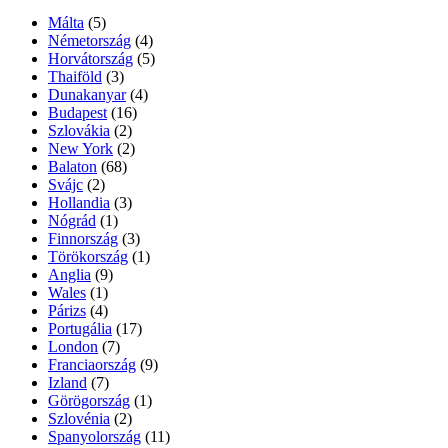
Málta
(5)
Németország
(4)
Horvátország
(5)
Thaiföld
(3)
Dunakanyar
(4)
Budapest
(16)
Szlovákia
(2)
New York
(2)
Balaton
(68)
Svájc
(2)
Hollandia
(3)
Nógrád
(1)
Finnország
(3)
Törökország
(1)
Anglia
(9)
Wales
(1)
Párizs
(4)
Portugália
(17)
London
(7)
Franciaország
(9)
Izland
(7)
Görögország
(1)
Szlovénia
(2)
Spanyolország
(11)