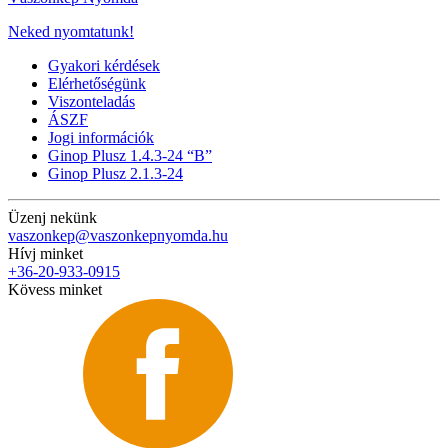
Neked nyomtatunk!
Gyakori kérdések
Elérhetőségünk
Viszonteladás
ÁSZF
Jogi információk
Ginop Plusz 1.4.3-24 “B”
Ginop Plusz 2.1.3-24
Üzenj nekünk
vaszonkep@vaszonkepnyomda.hu
Hívj minket
+36-20-933-0915
Kövess minket