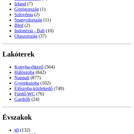
Izland
(7)
Görögország
(1)
Szlovénia
(2)
Spanyolország
(11)
Bled
(2)
Indonézia - Bali
(10)
Olaszország
(37)
Lakóterek
Konyha-étkező
(564)
Hálószoba
(842)
Nappali
(877)
Gyerekszoba
(102)
Előszoba-közlekedő
(749)
Fürdő-WC
(76)
Gardrób
(24)
Évszakok
tél
(132)