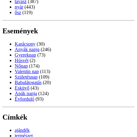
tavasz
(387)
nyár
(443)
ősz
(119)
Események
Karácsony
(30)
Anyák napja
(246)
Gyereknap
(73)
Húsvét
(2)
Nőnap
(174)
Valentin nap
(113)
Születésnap
(109)
Babalátogatás
(20)
Esküvő
(43)
Apák napja
(124)
Évforduló
(93)
Címkék
ajándék
természet