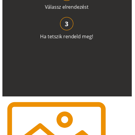
V
á
l
a
ss
z
e
l
r
e
n
d
e
z
é
s
t
3
H
a
t
e
t
s
z
i
k
r
e
n
d
el
d
m
e
g
!