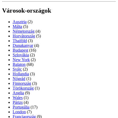
Városok-országok
Ausztria
(2)
Málta
(5)
Németország
(4)
Horvátország
(5)
Thaiföld
(3)
Dunakanyar
(4)
Budapest
(16)
Szlovákia
(2)
New York
(2)
Balaton
(68)
Svájc
(2)
Hollandia
(3)
Nógrád
(1)
Finnország
(3)
Törökország
(1)
Anglia
(9)
Wales
(1)
Párizs
(4)
Portugália
(17)
London
(7)
Franciaország
(9)