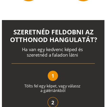
SZERETNÉD FELDOBNI AZ
OTTHONOD HANGULATÁT?
H
a
v
a
n
e
g
y
k
e
d
v
e
n
c
k
é
p
e
d
é
s
s
z
e
r
e
t
n
é
d a
f
a
l
a
d
o
n
l
á
t
n
i
1
T
ö
l
t
s
f
e
l
e
g
y
k
é
pe
t
,
v
a
g
y
v
á
l
a
ss
z
a
g
a
lé
r
i
án
k
b
ó
l
2