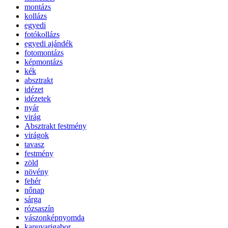
montázs
kollázs
egyedi
fotókollázs
egyedi ajándék
fotomontázs
képmontázs
kék
absztrakt
idézet
idézetek
nyár
virág
Absztrakt festmény
virágok
tavasz
festmény
zöld
növény
fehér
nőnap
sárga
rózsaszín
vászonképnyomda
kapuvarigabor