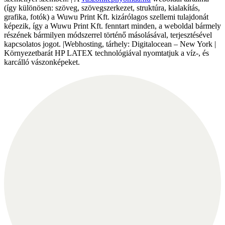
(így különösen: szöveg, szövegszerkezet, struktúra, kialakítás,
grafika, fotók) a Wuwu Print Kft. kizárólagos szellemi tulajdonát
képezik, így a Wuwu Print Kft. fenntart minden, a weboldal bármely
részének bármilyen módszerrel történő másolásával, terjesztésével
kapcsolatos jogot. |Webhosting, tárhely: Digitalocean – New York |
Környezetbarát HP LATEX technológiával nyomtatjuk a víz-, és
karcálló vászonképeket.