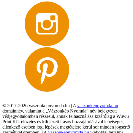
© 2017-2026 vaszonkepnyomda.hu | A
vaszonkepnyomda.hu
domainnév, valamint a „Vászonkép Nyomda” név bejegyzett
védjegyoltalomban részesül, annak felhasználása kizárólag a Wuwu
Print Kft. előzetes és kifejezett írásos hozzájárulásával lehetséges,
ellenkező esetben jogi lépések megtételére kerül sor minden jogsértő
személlyel szemben. | A
vaszonkepnyomda.hu
weboldal tartalma