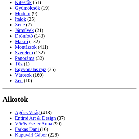
Kifestők
(51)
Gyümölcsök
(19)
Modern
(9)
Italok
(25)
Zene
(7)
Járművek
(21)
Drónfotó
(143)
Makró
(132)
Montázsok
(411)
Szerelem
(132)
Panoráma
(32)
Tűz
(1)
Egyvonalas rajz
(35)
Városok
(160)
Zen
(10)
Alkotók
Agócs Virág
(418)
Entirrè Art & Design
(37)
Vörös Eszter Anna
(90)
Farkas Dani
(16)
Kapuvári Gábor
(228)