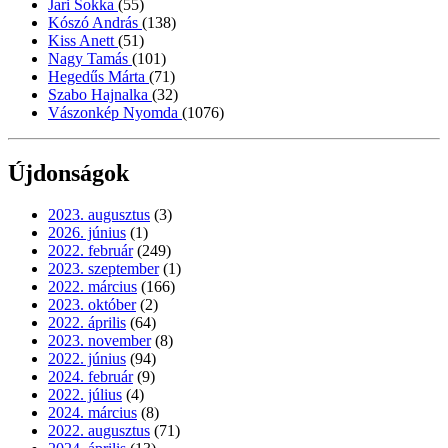
Jari Sokka
(55)
Kószó András
(138)
Kiss Anett
(51)
Nagy Tamás
(101)
Hegedűs Márta
(71)
Szabo Hajnalka
(32)
Vászonkép Nyomda
(1076)
Újdonságok
2023. augusztus
(3)
2026. június
(1)
2022. február
(249)
2023. szeptember
(1)
2022. március
(166)
2023. október
(2)
2022. április
(64)
2023. november
(8)
2022. június
(94)
2024. február
(9)
2022. július
(4)
2024. március
(8)
2022. augusztus
(71)