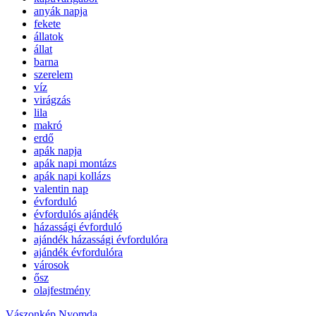
anyák napja
fekete
állatok
állat
barna
szerelem
víz
virágzás
lila
makró
erdő
apák napja
apák napi montázs
apák napi kollázs
valentin nap
évforduló
évfordulós ajándék
házassági évforduló
ajándék házassági évfordulóra
ajándék évfordulóra
városok
ősz
olajfestmény
Vászonkép Nyomda