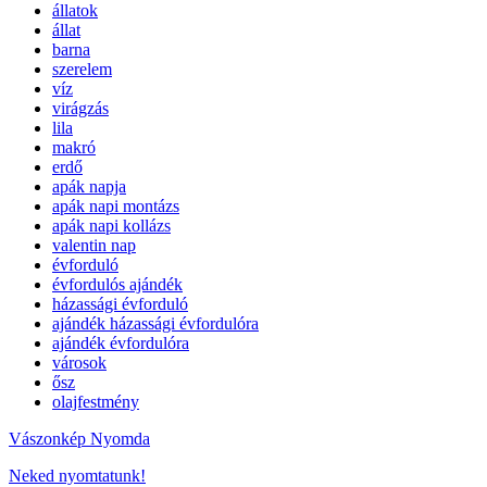
állatok
állat
barna
szerelem
víz
virágzás
lila
makró
erdő
apák napja
apák napi montázs
apák napi kollázs
valentin nap
évforduló
évfordulós ajándék
házassági évforduló
ajándék házassági évfordulóra
ajándék évfordulóra
városok
ősz
olajfestmény
Vászonkép Nyomda
Neked nyomtatunk!