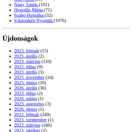
Nagy Tamás
(101)
Hegedűs Márta
(71)
Szabo Hajnalka
(32)
Vászonkép Nyomda
(1076)
Újdonságok
2023. február
(15)
2025. április
(2)
2023. március
(110)
2025. július
(9)
2023. április
(3)
2025. november
(24)
2023. június
(10)
2026. április
(30)
2023. július
(2)
2026. május
(1)
2023. augusztus
(3)
2026. június
(1)
2022. február
(249)
2023. szeptember
(1)
2022. március
(166)
2023. október
(2)