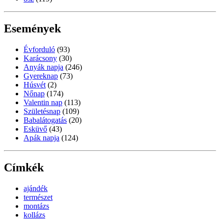
Események
Évforduló
(93)
Karácsony
(30)
Anyák napja
(246)
Gyereknap
(73)
Húsvét
(2)
Nőnap
(174)
Valentin nap
(113)
Születésnap
(109)
Babalátogatás
(20)
Esküvő
(43)
Apák napja
(124)
Címkék
ajándék
természet
montázs
kollázs