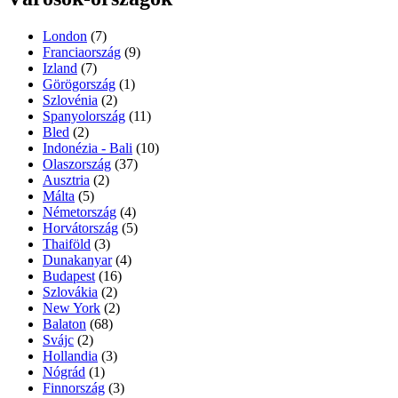
London
(7)
Franciaország
(9)
Izland
(7)
Görögország
(1)
Szlovénia
(2)
Spanyolország
(11)
Bled
(2)
Indonézia - Bali
(10)
Olaszország
(37)
Ausztria
(2)
Málta
(5)
Németország
(4)
Horvátország
(5)
Thaiföld
(3)
Dunakanyar
(4)
Budapest
(16)
Szlovákia
(2)
New York
(2)
Balaton
(68)
Svájc
(2)
Hollandia
(3)
Nógrád
(1)
Finnország
(3)