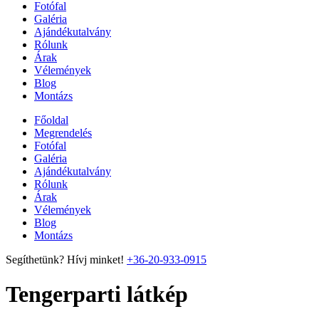
Fotófal
Galéria
Ajándékutalvány
Rólunk
Árak
Vélemények
Blog
Montázs
Főoldal
Megrendelés
Fotófal
Galéria
Ajándékutalvány
Rólunk
Árak
Vélemények
Blog
Montázs
Segíthetünk? Hívj minket!
+36-20-933-0915
Tengerparti látkép