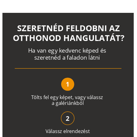
SZERETNÉD FELDOBNI AZ
OTTHONOD HANGULATÁT?
H
a
v
a
n
e
g
y
k
e
d
v
e
n
c
k
é
p
e
d
é
s
s
z
e
r
e
t
n
é
d a
f
a
l
a
d
o
n
l
á
t
n
i
1
T
ö
l
t
s
f
e
l
e
g
y
k
é
pe
t
,
v
a
g
y
v
á
l
a
ss
z
a
g
a
lé
r
i
án
k
b
ó
l
2
V
á
l
a
ss
z
e
l
r
e
n
d
e
z
é
s
t