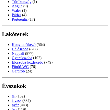
Törökország
(1)
Anglia
(9)
Wales
(1)
Párizs
(4)
Portugália
(17)
Lakóterek
Konyha-étkező
(564)
Hálószoba
(842)
Nappali
(877)
Gyerekszoba
(102)
Előszoba-közlekedő
(749)
Fürdő-WC
(76)
Gardrób
(24)
Évszakok
tél
(132)
tavasz
(387)
nyár
(443)
ősz
(119)