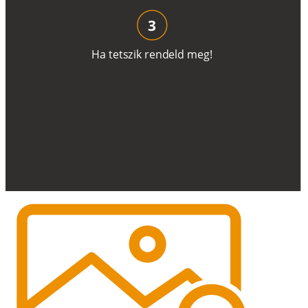
3
H
a
t
e
t
s
z
i
k
r
e
n
d
el
d
m
e
g
!