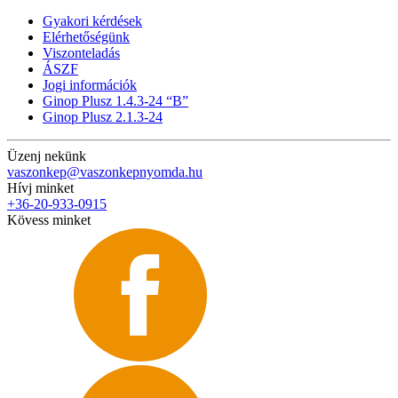
Gyakori kérdések
Elérhetőségünk
Viszonteladás
ÁSZF
Jogi információk
Ginop Plusz 1.4.3-24 “B”
Ginop Plusz 2.1.3-24
Üzenj nekünk
vaszonkep@vaszonkepnyomda.hu
Hívj minket
+36-20-933-0915
Kövess minket