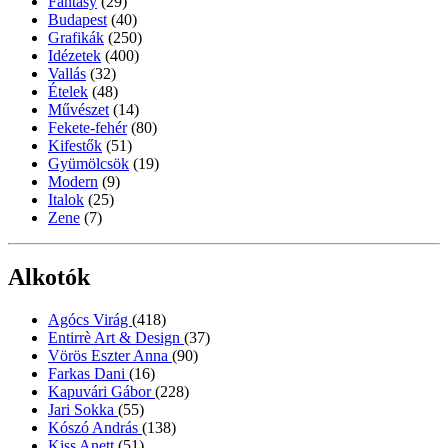
Fantasy
(29)
Budapest
(40)
Grafikák
(250)
Idézetek
(400)
Vallás
(32)
Ételek
(48)
Művészet
(14)
Fekete-fehér
(80)
Kifestők
(51)
Gyümölcsök
(19)
Modern
(9)
Italok
(25)
Zene
(7)
Alkotók
Agócs Virág
(418)
Entirrè Art & Design
(37)
Vörös Eszter Anna
(90)
Farkas Dani
(16)
Kapuvári Gábor
(228)
Jari Sokka
(55)
Kószó András
(138)
Kiss Anett
(51)