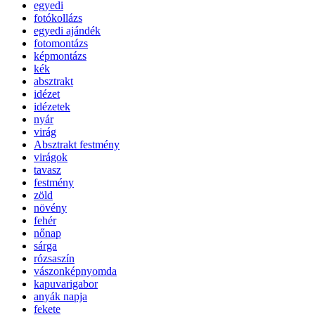
egyedi
fotókollázs
egyedi ajándék
fotomontázs
képmontázs
kék
absztrakt
idézet
idézetek
nyár
virág
Absztrakt festmény
virágok
tavasz
festmény
zöld
növény
fehér
nőnap
sárga
rózsaszín
vászonképnyomda
kapuvarigabor
anyák napja
fekete