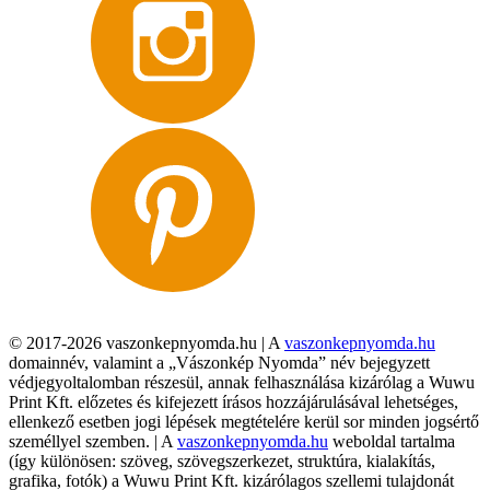
© 2017-2026 vaszonkepnyomda.hu | A
vaszonkepnyomda.hu
domainnév, valamint a „Vászonkép Nyomda” név bejegyzett
védjegyoltalomban részesül, annak felhasználása kizárólag a Wuwu
Print Kft. előzetes és kifejezett írásos hozzájárulásával lehetséges,
ellenkező esetben jogi lépések megtételére kerül sor minden jogsértő
személlyel szemben. | A
vaszonkepnyomda.hu
weboldal tartalma
(így különösen: szöveg, szövegszerkezet, struktúra, kialakítás,
grafika, fotók) a Wuwu Print Kft. kizárólagos szellemi tulajdonát