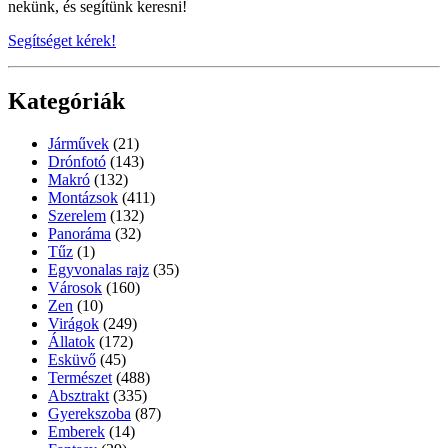
nekünk, és segítünk keresni!
Segítséget kérek!
Kategóriák
Járművek
(21)
Drónfotó
(143)
Makró
(132)
Montázsok
(411)
Szerelem
(132)
Panoráma
(32)
Tűz
(1)
Egyvonalas rajz
(35)
Városok
(160)
Zen
(10)
Virágok
(249)
Állatok
(172)
Esküvő
(45)
Természet
(488)
Absztrakt
(335)
Gyerekszoba
(87)
Emberek
(14)