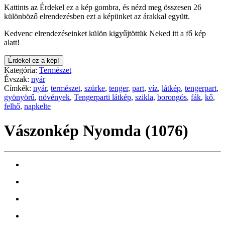
Kattints az Érdekel ez a kép gombra, és nézd meg összesen 26
különböző elrendezésben ezt a képünket az árakkal együtt.
Kedvenc elrendezéseinket külön kigyűjtöttük Neked itt a fő kép
alatt!
Érdekel ez a kép!
Kategória:
Természet
Évszak:
nyár
Címkék:
nyár
,
természet
,
szürke
,
tenger
,
part
,
víz
,
látkép
,
tengerpart
,
gyönyörű
,
növények
,
Tengerparti látkép
,
szikla
,
borongós
,
fák
,
kő
,
felhő
,
napkelte
Vászonkép Nyomda (1076)