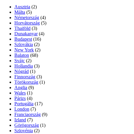
Ausztria
(2)
Málta
(5)
Németország
(4)
Horvátország
(5)
Thaiföld
(3)
Dunakanyar
(4)
Budapest
(16)
Szlovákia
(2)
New York
(2)
Balaton
(68)
Svájc
(2)
Hollandia
(3)
Nógrád
(1)
Finnország
(3)
Törökország
(1)
Anglia
(9)
Wales
(1)
Párizs
(4)
Portugália
(17)
London
(7)
Franciaország
(9)
Izland
(7)
Görögország
(1)
Szlovénia
(2)