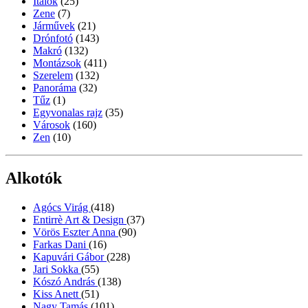
Italok
(25)
Zene
(7)
Járművek
(21)
Drónfotó
(143)
Makró
(132)
Montázsok
(411)
Szerelem
(132)
Panoráma
(32)
Tűz
(1)
Egyvonalas rajz
(35)
Városok
(160)
Zen
(10)
Alkotók
Agócs Virág
(418)
Entirrè Art & Design
(37)
Vörös Eszter Anna
(90)
Farkas Dani
(16)
Kapuvári Gábor
(228)
Jari Sokka
(55)
Kószó András
(138)
Kiss Anett
(51)
Nagy Tamás
(101)