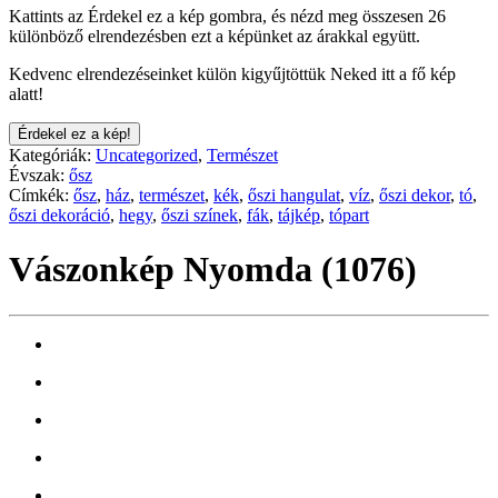
Kattints az Érdekel ez a kép gombra, és nézd meg összesen 26
különböző elrendezésben ezt a képünket az árakkal együtt.
Kedvenc elrendezéseinket külön kigyűjtöttük Neked itt a fő kép
alatt!
Érdekel ez a kép!
Kategóriák:
Uncategorized
,
Természet
Évszak:
ősz
Címkék:
ősz
,
ház
,
természet
,
kék
,
őszi hangulat
,
víz
,
őszi dekor
,
tó
,
őszi dekoráció
,
hegy
,
őszi színek
,
fák
,
tájkép
,
tópart
Vászonkép Nyomda (1076)