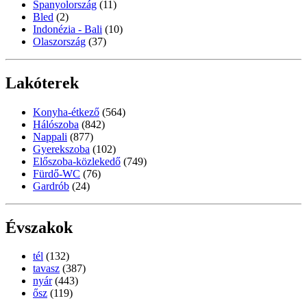
Spanyolország
(11)
Bled
(2)
Indonézia - Bali
(10)
Olaszország
(37)
Lakóterek
Konyha-étkező
(564)
Hálószoba
(842)
Nappali
(877)
Gyerekszoba
(102)
Előszoba-közlekedő
(749)
Fürdő-WC
(76)
Gardrób
(24)
Évszakok
tél
(132)
tavasz
(387)
nyár
(443)
ősz
(119)