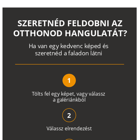
SZERETNÉD FELDOBNI AZ
OTTHONOD HANGULATÁT?
H
a
v
a
n
e
g
y
k
e
d
v
e
n
c
k
é
p
e
d
é
s
s
z
e
r
e
t
n
é
d a
f
a
l
a
d
o
n
l
á
t
n
i
1
T
ö
l
t
s
f
e
l
e
g
y
k
é
pe
t
,
v
a
g
y
v
á
l
a
ss
z
a
g
a
lé
r
i
án
k
b
ó
l
2
V
á
l
a
ss
z
e
l
r
e
n
d
e
z
é
s
t