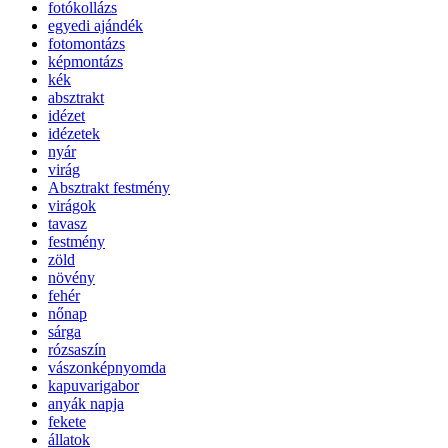
fotókollázs
egyedi ajándék
fotomontázs
képmontázs
kék
absztrakt
idézet
idézetek
nyár
virág
Absztrakt festmény
virágok
tavasz
festmény
zöld
növény
fehér
nőnap
sárga
rózsaszín
vászonképnyomda
kapuvarigabor
anyák napja
fekete
állatok