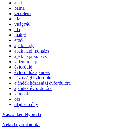
állat
barna
szerelem
víz
virágzás
lila
makró
erdő
apák napja
apák napi montázs
apák napi kollázs
valentin nap
évforduló
évfordulós ajándék
házassági évforduló
ajándék házassági évfordulóra
ajándék évfordulóra
városok
ősz
olajfestmény
Vászonkép Nyomda
Neked nyomtatunk!