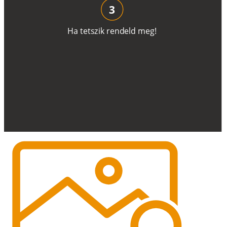
3
H
a
t
e
t
s
z
i
k
r
e
n
d
el
d
m
e
g
!