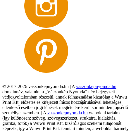
© 2017-2026 vaszonkepnyomda.hu | A
vaszonkepnyomda.hu
domainnév, valamint a „Vászonkép Nyomda” név bejegyzett
védjegyoltalomban részesül, annak felhasználása kizárólag a Wuwu
Print Kft. előzetes és kifejezett írásos hozzájárulásával lehetséges,
ellenkező esetben jogi lépések megtételére kerül sor minden jogsértő
személlyel szemben. | A
vaszonkepnyomda.hu
weboldal tartalma
(így különösen: szöveg, szövegszerkezet, struktúra, kialakítás,
grafika, fotók) a Wuwu Print Kft. kizárólagos szellemi tulajdonát
képezik, így a Wuwu Print Kft. fenntart minden, a weboldal bármely