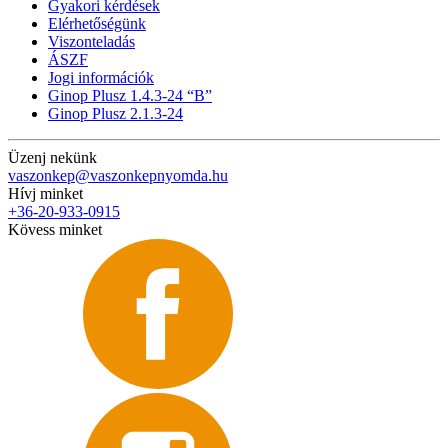
Gyakori kérdések
Elérhetőségünk
Viszonteladás
ÁSZF
Jogi információk
Ginop Plusz 1.4.3-24 “B”
Ginop Plusz 2.1.3-24
Üzenj nekünk
vaszonkep@vaszonkepnyomda.hu
Hívj minket
+36-20-933-0915
Kövess minket