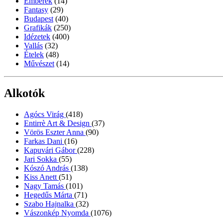
Emberek
(14)
Fantasy
(29)
Budapest
(40)
Grafikák
(250)
Idézetek
(400)
Vallás
(32)
Ételek
(48)
Művészet
(14)
Alkotók
Agócs Virág
(418)
Entirrè Art & Design
(37)
Vörös Eszter Anna
(90)
Farkas Dani
(16)
Kapuvári Gábor
(228)
Jari Sokka
(55)
Kószó András
(138)
Kiss Anett
(51)
Nagy Tamás
(101)
Hegedűs Márta
(71)
Szabo Hajnalka
(32)
Vászonkép Nyomda
(1076)