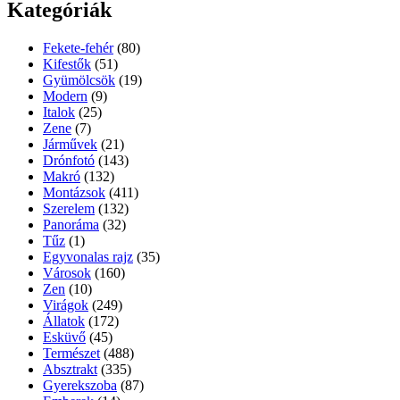
Kategóriák
Fekete-fehér
(80)
Kifestők
(51)
Gyümölcsök
(19)
Modern
(9)
Italok
(25)
Zene
(7)
Járművek
(21)
Drónfotó
(143)
Makró
(132)
Montázsok
(411)
Szerelem
(132)
Panoráma
(32)
Tűz
(1)
Egyvonalas rajz
(35)
Városok
(160)
Zen
(10)
Virágok
(249)
Állatok
(172)
Esküvő
(45)
Természet
(488)
Absztrakt
(335)
Gyerekszoba
(87)