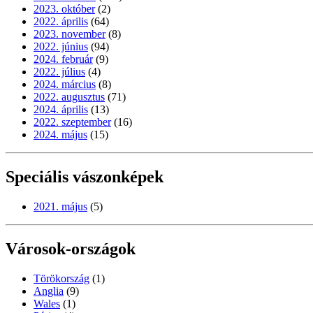
2023. október
(2)
2022. április
(64)
2023. november
(8)
2022. június
(94)
2024. február
(9)
2022. július
(4)
2024. március
(8)
2022. augusztus
(71)
2024. április
(13)
2022. szeptember
(16)
2024. május
(15)
Speciális vászonképek
2021. május
(5)
Városok-országok
Törökország
(1)
Anglia
(9)
Wales
(1)