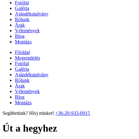
Fotófal
Galéria
Ajándékutalvány
Rólunk
Árak
Vélemények
Blog
Montázs
Főoldal
Megrendelés
Fotófal
Galéria
Ajándékutalvány
Rólunk
Árak
Vélemények
Blog
Montázs
Segíthetünk? Hívj minket!
+36-20-933-0915
Út a hegyhez