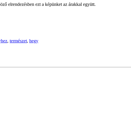
öző elrendezésben ezt a képünket az árakkal együtt.
yhez
,
természet
,
hegy