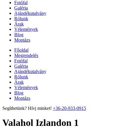
Fotófal
Galéria
Ajándékutalvány
Rólunk
Árak
Vélemények
Blog
Montázs
Főoldal
Megrendelés
Fotófal
Galéria
Ajándékutalvány
Rólunk
Árak
Vélemények
Blog
Montázs
Segíthetünk? Hívj minket!
+36-20-933-0915
Valahol Izlandon 1