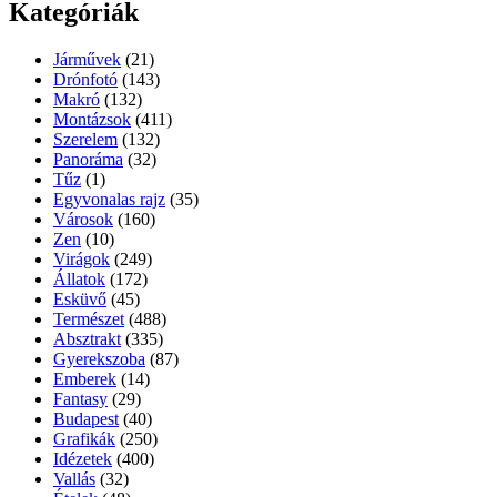
Kategóriák
Járművek
(21)
Drónfotó
(143)
Makró
(132)
Montázsok
(411)
Szerelem
(132)
Panoráma
(32)
Tűz
(1)
Egyvonalas rajz
(35)
Városok
(160)
Zen
(10)
Virágok
(249)
Állatok
(172)
Esküvő
(45)
Természet
(488)
Absztrakt
(335)
Gyerekszoba
(87)
Emberek
(14)
Fantasy
(29)
Budapest
(40)
Grafikák
(250)
Idézetek
(400)
Vallás
(32)