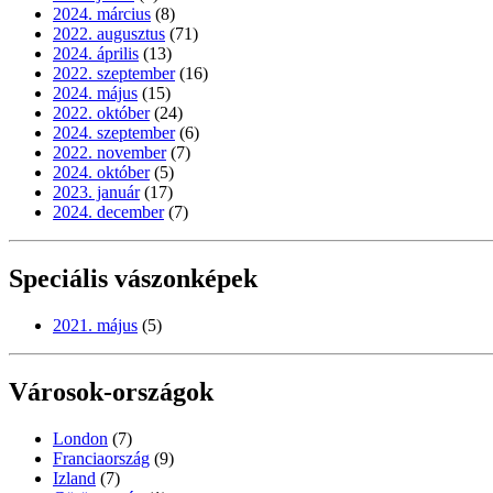
2024. március
(8)
2022. augusztus
(71)
2024. április
(13)
2022. szeptember
(16)
2024. május
(15)
2022. október
(24)
2024. szeptember
(6)
2022. november
(7)
2024. október
(5)
2023. január
(17)
2024. december
(7)
Speciális vászonképek
2021. május
(5)
Városok-országok
London
(7)
Franciaország
(9)
Izland
(7)