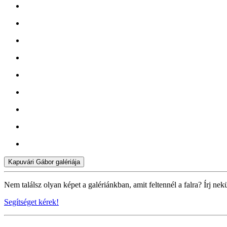
Kapuvári Gábor galériája
Nem találsz olyan képet a galériánkban, amit feltennél a falra? Írj nek
Segítséget kérek!