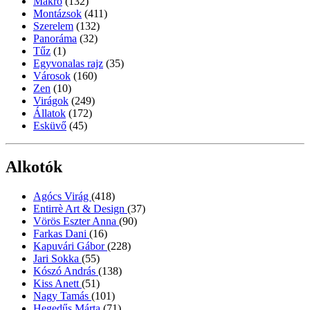
Makró
(132)
Montázsok
(411)
Szerelem
(132)
Panoráma
(32)
Tűz
(1)
Egyvonalas rajz
(35)
Városok
(160)
Zen
(10)
Virágok
(249)
Állatok
(172)
Esküvő
(45)
Alkotók
Agócs Virág
(418)
Entirrè Art & Design
(37)
Vörös Eszter Anna
(90)
Farkas Dani
(16)
Kapuvári Gábor
(228)
Jari Sokka
(55)
Kószó András
(138)
Kiss Anett
(51)
Nagy Tamás
(101)
Hegedűs Márta
(71)