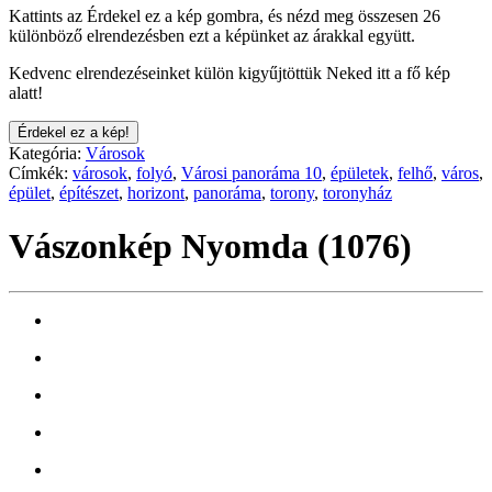
Kattints az Érdekel ez a kép gombra, és nézd meg összesen 26
különböző elrendezésben ezt a képünket az árakkal együtt.
Kedvenc elrendezéseinket külön kigyűjtöttük Neked itt a fő kép
alatt!
Érdekel ez a kép!
Kategória:
Városok
Címkék:
városok
,
folyó
,
Városi panoráma 10
,
épületek
,
felhő
,
város
,
épület
,
építészet
,
horizont
,
panoráma
,
torony
,
toronyház
Vászonkép Nyomda (1076)