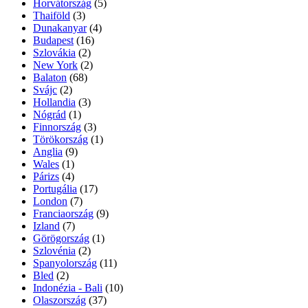
Horvátország
(5)
Thaiföld
(3)
Dunakanyar
(4)
Budapest
(16)
Szlovákia
(2)
New York
(2)
Balaton
(68)
Svájc
(2)
Hollandia
(3)
Nógrád
(1)
Finnország
(3)
Törökország
(1)
Anglia
(9)
Wales
(1)
Párizs
(4)
Portugália
(17)
London
(7)
Franciaország
(9)
Izland
(7)
Görögország
(1)
Szlovénia
(2)
Spanyolország
(11)
Bled
(2)
Indonézia - Bali
(10)
Olaszország
(37)