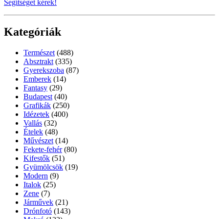
Segítséget kérek!
Kategóriák
Természet
(488)
Absztrakt
(335)
Gyerekszoba
(87)
Emberek
(14)
Fantasy
(29)
Budapest
(40)
Grafikák
(250)
Idézetek
(400)
Vallás
(32)
Ételek
(48)
Művészet
(14)
Fekete-fehér
(80)
Kifestők
(51)
Gyümölcsök
(19)
Modern
(9)
Italok
(25)
Zene
(7)
Járművek
(21)
Drónfotó
(143)