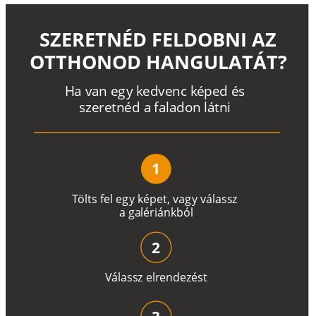
SZERETNÉD FELDOBNI AZ
OTTHONOD HANGULATÁT?
H
a
v
a
n
e
g
y
k
e
d
v
e
n
c
k
é
p
e
d
é
s
s
z
e
r
e
t
n
é
d a
f
a
l
a
d
o
n
l
á
t
n
i
1
T
ö
l
t
s
f
e
l
e
g
y
k
é
pe
t
,
v
a
g
y
v
á
l
a
ss
z
a
g
a
lé
r
i
án
k
b
ó
l
2
V
á
l
a
ss
z
e
l
r
e
n
d
e
z
é
s
t
3