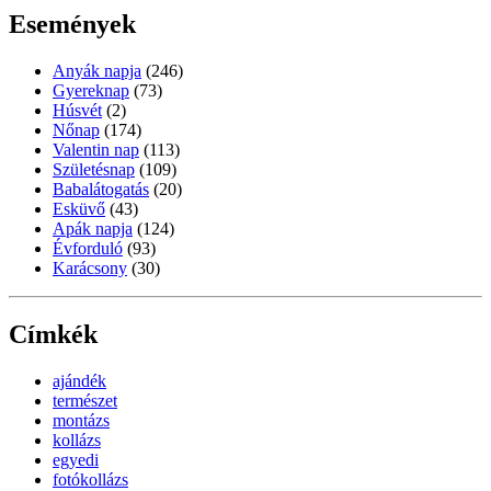
Események
Anyák napja
(246)
Gyereknap
(73)
Húsvét
(2)
Nőnap
(174)
Valentin nap
(113)
Születésnap
(109)
Babalátogatás
(20)
Esküvő
(43)
Apák napja
(124)
Évforduló
(93)
Karácsony
(30)
Címkék
ajándék
természet
montázs
kollázs
egyedi
fotókollázs