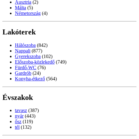
Ausztria
(2)
Málta
(5)
Németország
(4)
Lakóterek
Hálószoba
(842)
Nappali
(877)
Gyerekszoba
(102)
Előszoba-közlekedő
(749)
Fürdő-WC
(76)
Gardrób
(24)
Konyha-étkező
(564)
Évszakok
tavasz
(387)
nyár
(443)
ősz
(119)
tél
(132)