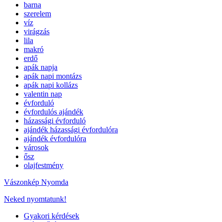
barna
szerelem
víz
virágzás
lila
makró
erdő
apák napja
apák napi montázs
apák napi kollázs
valentin nap
évforduló
évfordulós ajándék
házassági évforduló
ajándék házassági évfordulóra
ajándék évfordulóra
városok
ősz
olajfestmény
Vászonkép Nyomda
Neked nyomtatunk!
Gyakori kérdések