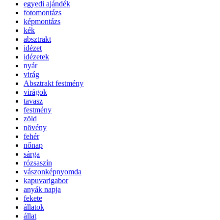
egyedi ajándék
fotomontázs
képmontázs
kék
absztrakt
idézet
idézetek
nyár
virág
Absztrakt festmény
virágok
tavasz
festmény
zöld
növény
fehér
nőnap
sárga
rózsaszín
vászonképnyomda
kapuvarigabor
anyák napja
fekete
állatok
állat