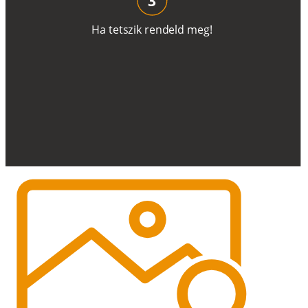
H
a
t
e
t
s
z
i
k
r
e
n
d
el
d
m
e
g
!