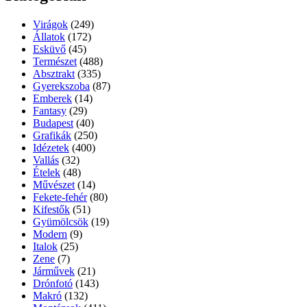
Virágok
(249)
Állatok
(172)
Esküvő
(45)
Természet
(488)
Absztrakt
(335)
Gyerekszoba
(87)
Emberek
(14)
Fantasy
(29)
Budapest
(40)
Grafikák
(250)
Idézetek
(400)
Vallás
(32)
Ételek
(48)
Művészet
(14)
Fekete-fehér
(80)
Kifestők
(51)
Gyümölcsök
(19)
Modern
(9)
Italok
(25)
Zene
(7)
Járművek
(21)
Drónfotó
(143)
Makró
(132)