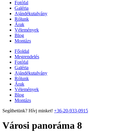
Fotófal
Galéria
Ajándékutalvány
Rólunk
Árak
Vélemények
Blog
Montázs
Főoldal
Megrendelés
Fotófal
Galéria
Ajándékutalvány
Rólunk
Árak
Vélemények
Blog
Montázs
Segíthetünk? Hívj minket!
+36-20-933-0915
Városi panoráma 8