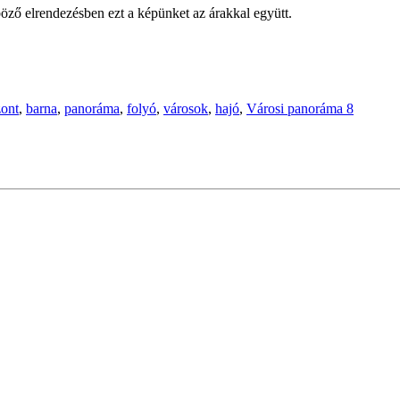
öző elrendezésben ezt a képünket az árakkal együtt.
zont
,
barna
,
panoráma
,
folyó
,
városok
,
hajó
,
Városi panoráma 8