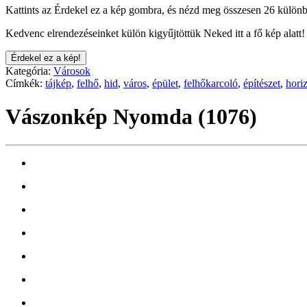
Kattints az Érdekel ez a kép gombra, és nézd meg összesen 26 különb
Kedvenc elrendezéseinket külön kigyűjtöttük Neked itt a fő kép alatt!
Érdekel ez a kép!
Kategória:
Városok
Címkék:
tájkép
,
felhő
,
hid
,
város
,
épület
,
felhőkarcoló
,
építészet
,
hori
Vászonkép Nyomda (1076)