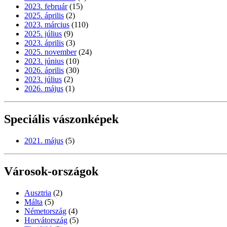
2023. február
(15)
2025. április
(2)
2023. március
(110)
2025. július
(9)
2023. április
(3)
2025. november
(24)
2023. június
(10)
2026. április
(30)
2023. július
(2)
2026. május
(1)
Speciális vászonképek
2021. május
(5)
Városok-országok
Ausztria
(2)
Málta
(5)
Németország
(4)
Horvátország
(5)