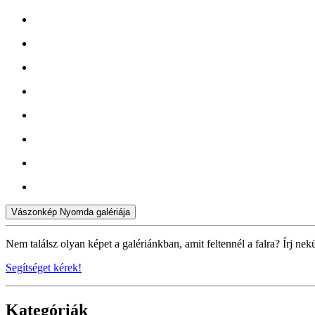
Vászonkép Nyomda galériája
Nem találsz olyan képet a galériánkban, amit feltennél a falra? Írj nek
Segítséget kérek!
Kategóriák