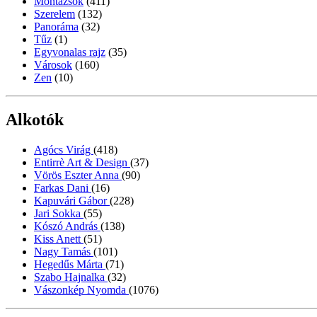
Montázsok
(411)
Szerelem
(132)
Panoráma
(32)
Tűz
(1)
Egyvonalas rajz
(35)
Városok
(160)
Zen
(10)
Alkotók
Agócs Virág
(418)
Entirrè Art & Design
(37)
Vörös Eszter Anna
(90)
Farkas Dani
(16)
Kapuvári Gábor
(228)
Jari Sokka
(55)
Kószó András
(138)
Kiss Anett
(51)
Nagy Tamás
(101)
Hegedűs Márta
(71)
Szabo Hajnalka
(32)
Vászonkép Nyomda
(1076)