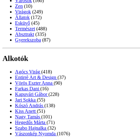
Városok
(160)
Zen
(10)
Virágok
(249)
Állatok
(172)
Esküvő
(45)
Természet
(488)
Absztrakt
(335)
Gyerekszoba
(87)
Alkotók
Agócs Virág
(418)
Entirrè Art & Design
(37)
Vörös Eszter Anna
(90)
Farkas Dani
(16)
Kapuvári Gábor
(228)
Jari Sokka
(55)
Kószó András
(138)
Kiss Anett
(51)
Nagy Tamás
(101)
Hegedűs Márta
(71)
Szabo Hajnalka
(32)
Vászonkép Nyomda
(1076)