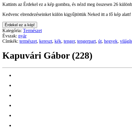
Kattints az Érdekel ez a kép gombra, és nézd meg összesen 26 különb
Kedvenc elrendezéseinket külön kigyűjtöttük Neked itt a fő kép alatt!
Érdekel ez a kép!
Kategória:
Természet
Évszak:
nyár
Címkék:
természet
,
kereszt
,
kék
,
tenger
,
tengerpart
,
út
,
hegyek
,
világí
Kapuvári Gábor (228)