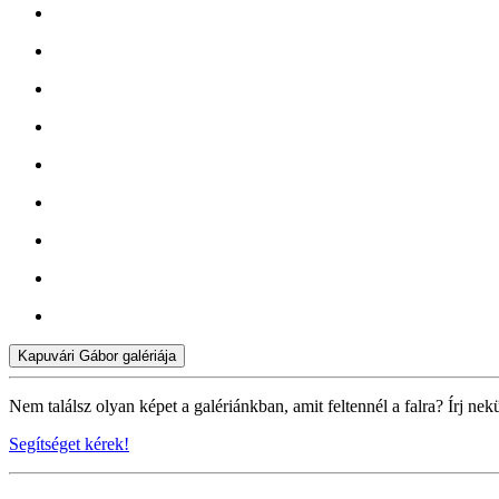
Kapuvári Gábor galériája
Nem találsz olyan képet a galériánkban, amit feltennél a falra? Írj nek
Segítséget kérek!