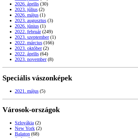
2026. április
(30)
2023. július
(2)
2026. május
(1)
2023. augusztus
(3)
2026. június
(1)
2022. február
(249)
2023. szeptember
(1)
2022. március
(166)
2023. október
(2)
2022. április
(64)
2023. november
(8)
Speciális vászonképek
2021. május
(5)
Városok-országok
Szlovákia
(2)
New York
(2)
Balaton
(68)