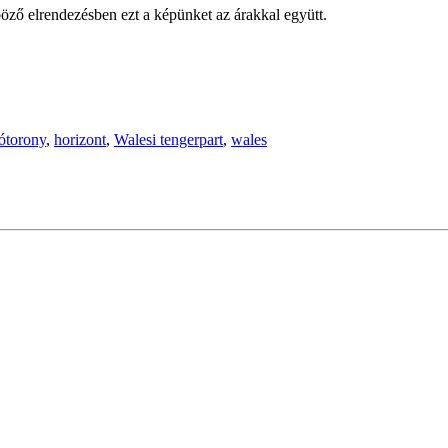
öző elrendezésben ezt a képünket az árakkal együtt.
tótorony
,
horizont
,
Walesi tengerpart
,
wales