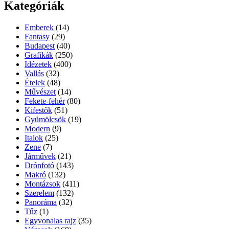
Kategóriák
Emberek
(14)
Fantasy
(29)
Budapest
(40)
Grafikák
(250)
Idézetek
(400)
Vallás
(32)
Ételek
(48)
Művészet
(14)
Fekete-fehér
(80)
Kifestők
(51)
Gyümölcsök
(19)
Modern
(9)
Italok
(25)
Zene
(7)
Járművek
(21)
Drónfotó
(143)
Makró
(132)
Montázsok
(411)
Szerelem
(132)
Panoráma
(32)
Tűz
(1)
Egyvonalas rajz
(35)