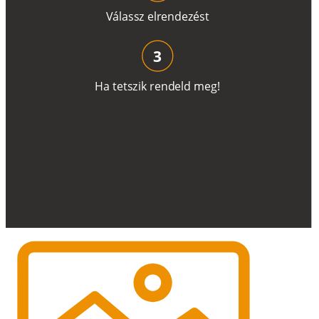
V
á
l
a
ss
z
e
l
r
e
n
d
e
z
é
s
t
3
H
a
t
e
t
s
z
i
k
r
e
n
d
el
d
m
e
g
!