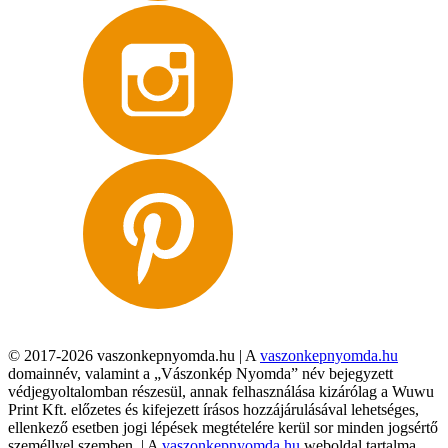
© 2017-2026 vaszonkepnyomda.hu | A
vaszonkepnyomda.hu
domainnév, valamint a „Vászonkép Nyomda” név bejegyzett
védjegyoltalomban részesül, annak felhasználása kizárólag a Wuwu
Print Kft. előzetes és kifejezett írásos hozzájárulásával lehetséges,
ellenkező esetben jogi lépések megtételére kerül sor minden jogsértő
személlyel szemben. | A
vaszonkepnyomda.hu
weboldal tartalma