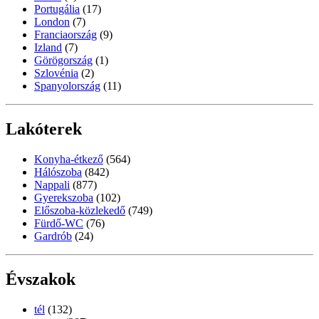
Portugália
(17)
London
(7)
Franciaország
(9)
Izland
(7)
Görögország
(1)
Szlovénia
(2)
Spanyolország
(11)
Lakóterek
Konyha-étkező
(564)
Hálószoba
(842)
Nappali
(877)
Gyerekszoba
(102)
Előszoba-közlekedő
(749)
Fürdő-WC
(76)
Gardrób
(24)
Évszakok
tél
(132)