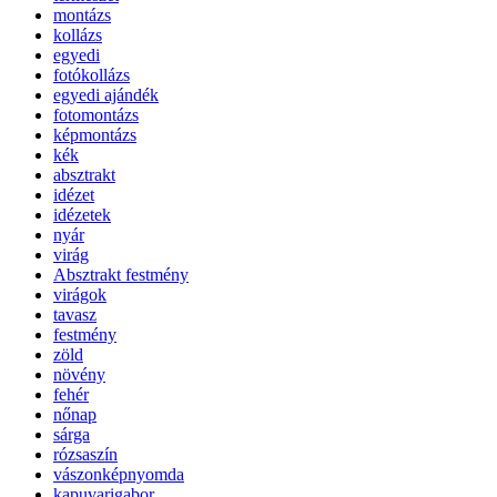
montázs
kollázs
egyedi
fotókollázs
egyedi ajándék
fotomontázs
képmontázs
kék
absztrakt
idézet
idézetek
nyár
virág
Absztrakt festmény
virágok
tavasz
festmény
zöld
növény
fehér
nőnap
sárga
rózsaszín
vászonképnyomda
kapuvarigabor