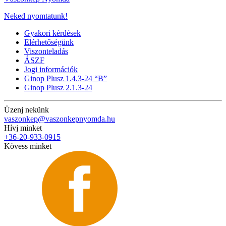
Neked nyomtatunk!
Gyakori kérdések
Elérhetőségünk
Viszonteladás
ÁSZF
Jogi információk
Ginop Plusz 1.4.3-24 “B”
Ginop Plusz 2.1.3-24
Üzenj nekünk
vaszonkep@vaszonkepnyomda.hu
Hívj minket
+36-20-933-0915
Kövess minket