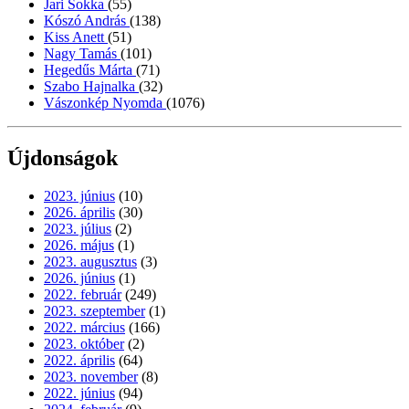
Jari Sokka
(55)
Kószó András
(138)
Kiss Anett
(51)
Nagy Tamás
(101)
Hegedűs Márta
(71)
Szabo Hajnalka
(32)
Vászonkép Nyomda
(1076)
Újdonságok
2023. június
(10)
2026. április
(30)
2023. július
(2)
2026. május
(1)
2023. augusztus
(3)
2026. június
(1)
2022. február
(249)
2023. szeptember
(1)
2022. március
(166)
2023. október
(2)
2022. április
(64)
2023. november
(8)
2022. június
(94)