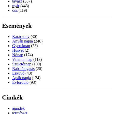
tavasz
(387)
nyár
(443)
ősz
(119)
Események
Karácsony
(30)
Anyák napja
(246)
Gyereknap
(73)
Húsvét
(2)
Nőnap
(174)
Valentin nap
(113)
Születésnap
(109)
Babalátogatás
(20)
Esküvő
(43)
Apák napja
(124)
Évforduló
(93)
Címkék
ajándék
természet