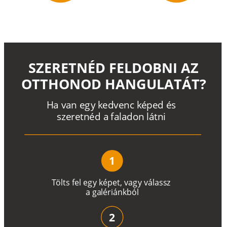
SZERETNÉD FELDOBNI AZ
OTTHONOD HANGULATÁT?
H
a
v
a
n
e
g
y
k
e
d
v
e
n
c
k
é
p
e
d
é
s
s
z
e
r
e
t
n
é
d a
f
a
l
a
d
o
n
l
á
t
n
i
1
T
ö
l
t
s
f
e
l
e
g
y
k
é
pe
t
,
v
a
g
y
v
á
l
a
ss
z
a
g
a
lé
r
i
án
k
b
ó
l
2