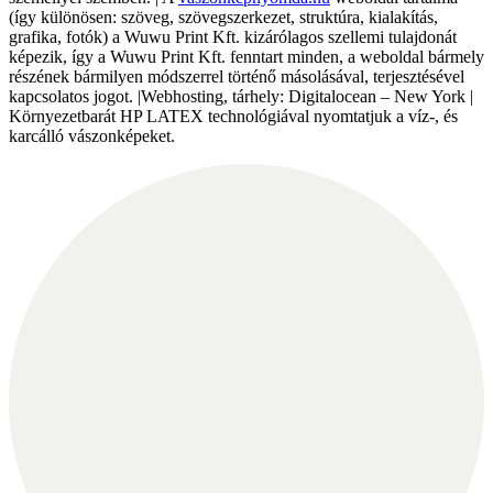
(így különösen: szöveg, szövegszerkezet, struktúra, kialakítás,
grafika, fotók) a Wuwu Print Kft. kizárólagos szellemi tulajdonát
képezik, így a Wuwu Print Kft. fenntart minden, a weboldal bármely
részének bármilyen módszerrel történő másolásával, terjesztésével
kapcsolatos jogot. |Webhosting, tárhely: Digitalocean – New York |
Környezetbarát HP LATEX technológiával nyomtatjuk a víz-, és
karcálló vászonképeket.