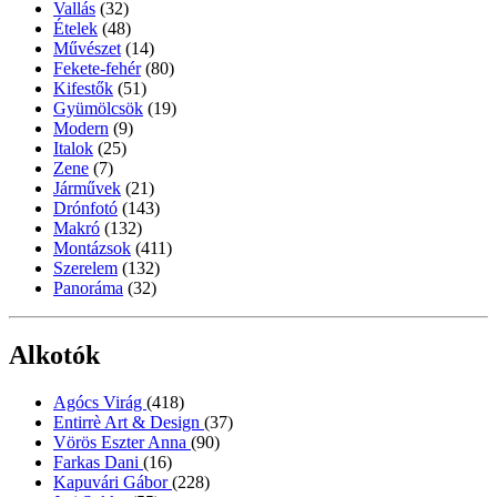
Vallás
(32)
Ételek
(48)
Művészet
(14)
Fekete-fehér
(80)
Kifestők
(51)
Gyümölcsök
(19)
Modern
(9)
Italok
(25)
Zene
(7)
Járművek
(21)
Drónfotó
(143)
Makró
(132)
Montázsok
(411)
Szerelem
(132)
Panoráma
(32)
Alkotók
Agócs Virág
(418)
Entirrè Art & Design
(37)
Vörös Eszter Anna
(90)
Farkas Dani
(16)
Kapuvári Gábor
(228)