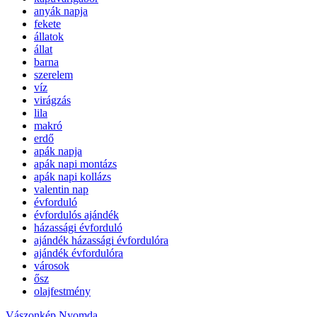
anyák napja
fekete
állatok
állat
barna
szerelem
víz
virágzás
lila
makró
erdő
apák napja
apák napi montázs
apák napi kollázs
valentin nap
évforduló
évfordulós ajándék
házassági évforduló
ajándék házassági évfordulóra
ajándék évfordulóra
városok
ősz
olajfestmény
Vászonkép Nyomda