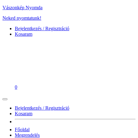
Vászonkép Nyomda
Neked nyomtatunk!
Bejelentkezés / Regisztráció
Kosaram
0
Bejelentkezés / Regisztráció
Kosaram
Főoldal
Megrendelés