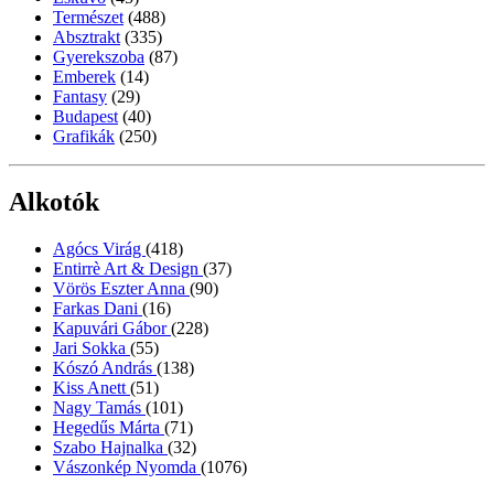
Természet
(488)
Absztrakt
(335)
Gyerekszoba
(87)
Emberek
(14)
Fantasy
(29)
Budapest
(40)
Grafikák
(250)
Alkotók
Agócs Virág
(418)
Entirrè Art & Design
(37)
Vörös Eszter Anna
(90)
Farkas Dani
(16)
Kapuvári Gábor
(228)
Jari Sokka
(55)
Kószó András
(138)
Kiss Anett
(51)
Nagy Tamás
(101)
Hegedűs Márta
(71)
Szabo Hajnalka
(32)
Vászonkép Nyomda
(1076)