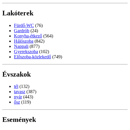
Lakóterek
Fürdő-WC
(76)
Gardrób
(24)
Konyha-étkező
(564)
Hálószoba
(842)
Nappali
(877)
Gyerekszoba
(102)
Előszoba-közlekedő
(749)
Évszakok
tél
(132)
tavasz
(387)
nyár
(443)
ősz
(119)
Események