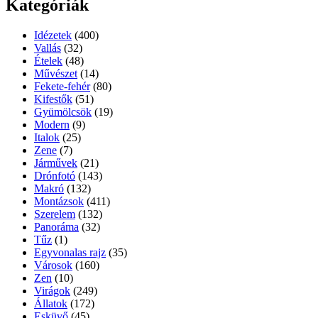
Kategóriák
Idézetek
(400)
Vallás
(32)
Ételek
(48)
Művészet
(14)
Fekete-fehér
(80)
Kifestők
(51)
Gyümölcsök
(19)
Modern
(9)
Italok
(25)
Zene
(7)
Járművek
(21)
Drónfotó
(143)
Makró
(132)
Montázsok
(411)
Szerelem
(132)
Panoráma
(32)
Tűz
(1)
Egyvonalas rajz
(35)
Városok
(160)
Zen
(10)
Virágok
(249)
Állatok
(172)
Esküvő
(45)