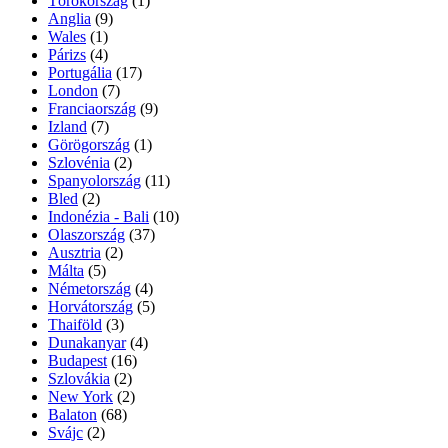
Törökország
(1)
Anglia
(9)
Wales
(1)
Párizs
(4)
Portugália
(17)
London
(7)
Franciaország
(9)
Izland
(7)
Görögország
(1)
Szlovénia
(2)
Spanyolország
(11)
Bled
(2)
Indonézia - Bali
(10)
Olaszország
(37)
Ausztria
(2)
Málta
(5)
Németország
(4)
Horvátország
(5)
Thaiföld
(3)
Dunakanyar
(4)
Budapest
(16)
Szlovákia
(2)
New York
(2)
Balaton
(68)
Svájc
(2)