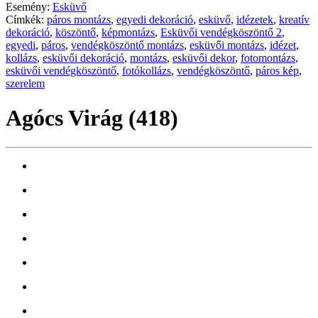
Esemény:
Esküvő
Címkék:
páros montázs
,
egyedi dekoráció
,
esküvő
,
idézetek
,
kreatív
dekoráció
,
köszöntő
,
képmontázs
,
Esküvői vendégköszöntő 2
,
egyedi
,
páros
,
vendégköszöntő montázs
,
esküvői montázs
,
idézet
,
kollázs
,
esküvői dekoráció
,
montázs
,
esküvői dekor
,
fotomontázs
,
esküvői vendégköszöntő
,
fotókollázs
,
vendégköszöntő
,
páros kép
,
szerelem
Agócs Virág (418)