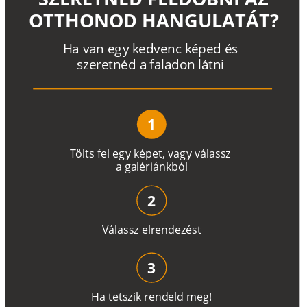
OTTHONOD HANGULATÁT?
H
a
v
a
n
e
g
y
k
e
d
v
e
n
c
k
é
p
e
d
é
s
s
z
e
r
e
t
n
é
d a
f
a
l
a
d
o
n
l
á
t
n
i
1
T
ö
l
t
s
f
e
l
e
g
y
k
é
pe
t
,
v
a
g
y
v
á
l
a
ss
z
a
g
a
lé
r
i
án
k
b
ó
l
2
V
á
l
a
ss
z
e
l
r
e
n
d
e
z
é
s
t
3
H
a
t
e
t
s
z
i
k
r
e
n
d
el
d
m
e
g
!