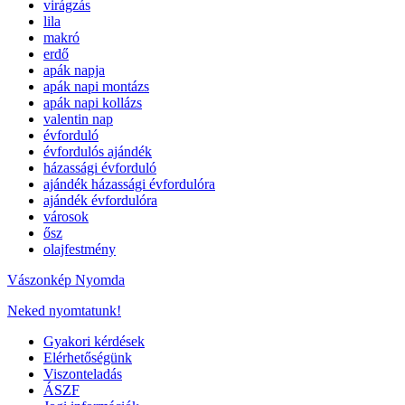
virágzás
lila
makró
erdő
apák napja
apák napi montázs
apák napi kollázs
valentin nap
évforduló
évfordulós ajándék
házassági évforduló
ajándék házassági évfordulóra
ajándék évfordulóra
városok
ősz
olajfestmény
Vászonkép Nyomda
Neked nyomtatunk!
Gyakori kérdések
Elérhetőségünk
Viszonteladás
ÁSZF