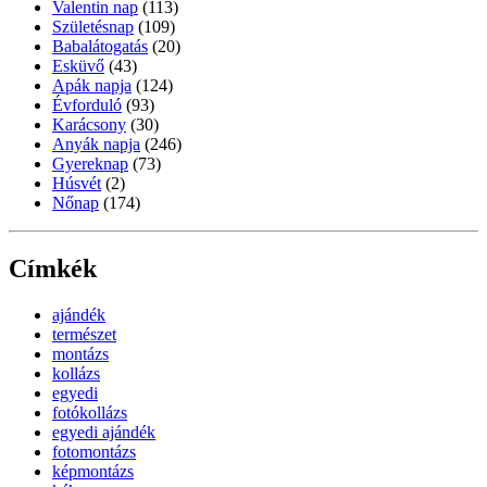
Valentin nap
(113)
Születésnap
(109)
Babalátogatás
(20)
Esküvő
(43)
Apák napja
(124)
Évforduló
(93)
Karácsony
(30)
Anyák napja
(246)
Gyereknap
(73)
Húsvét
(2)
Nőnap
(174)
Címkék
ajándék
természet
montázs
kollázs
egyedi
fotókollázs
egyedi ajándék
fotomontázs
képmontázs