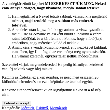
A vendégköszöntő képeket
MI SZERKESZTJÜK MEG.
Neked
csak annyi a dolgod, hogy kiválaszd, melyik sablon tetszik!
Ha megtaláltad a Neked tetsző sablont, válaszd ki a megfelelő
méretet, majd
rendeld meg a sablont más emberek
fotójával
.
A rendelés után kapsz tőlünk egy automata visszaigazoló e-
mailt. Erre az e-mailre válaszként küldd el nekünk a képre
szánt fotó(i)dat, és a kért feliratot. Fontos, hogy a fotó(ka)t
eredetiben, nagy méretben küldd el nekünk.
Amint kész a vendégköszöntő képed, egy nézőképet küldünk
e-mailben, így látni fogod az eredményt még nyomtatás előtt.
Ha valamit szeretnél,
egyszer felár nélkül
módosíthatsz.
Szeretettel várjuk megrendelésedet! Ha pedig bármilyen kérdésed
van, írj nekünk vagy hívj minket!
Kattints az Érdekel ez a kép gombra, és nézd meg összesen 26
különböző elrendezésben ezt a képünket az árakkal együtt.
Kedvenc elrendezéseinket külön kigyűjtöttük Neked itt a fő kép
alatt!
Érdekel ez a kép!
Kategóriák:
Idézetek
,
Esküvő
,
Montázsok