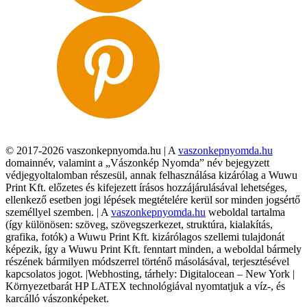
© 2017-2026 vaszonkepnyomda.hu | A
vaszonkepnyomda.hu
domainnév, valamint a „Vászonkép Nyomda” név bejegyzett
védjegyoltalomban részesül, annak felhasználása kizárólag a Wuwu
Print Kft. előzetes és kifejezett írásos hozzájárulásával lehetséges,
ellenkező esetben jogi lépések megtételére kerül sor minden jogsértő
személlyel szemben. | A
vaszonkepnyomda.hu
weboldal tartalma
(így különösen: szöveg, szövegszerkezet, struktúra, kialakítás,
grafika, fotók) a Wuwu Print Kft. kizárólagos szellemi tulajdonát
képezik, így a Wuwu Print Kft. fenntart minden, a weboldal bármely
részének bármilyen módszerrel történő másolásával, terjesztésével
kapcsolatos jogot. |Webhosting, tárhely: Digitalocean – New York |
Környezetbarát HP LATEX technológiával nyomtatjuk a víz-, és
karcálló vászonképeket.