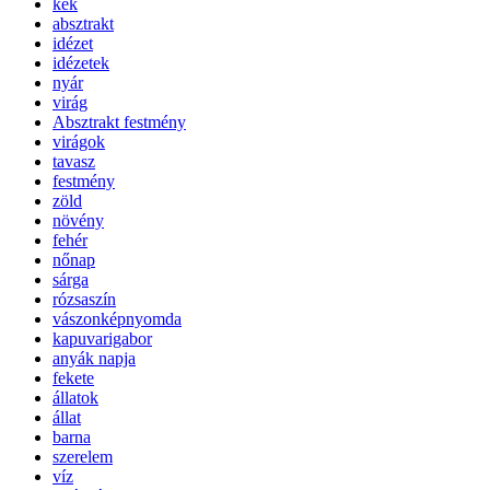
kék
absztrakt
idézet
idézetek
nyár
virág
Absztrakt festmény
virágok
tavasz
festmény
zöld
növény
fehér
nőnap
sárga
rózsaszín
vászonképnyomda
kapuvarigabor
anyák napja
fekete
állatok
állat
barna
szerelem
víz