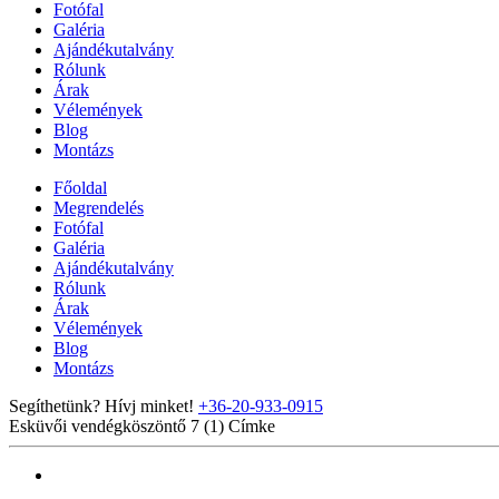
Fotófal
Galéria
Ajándékutalvány
Rólunk
Árak
Vélemények
Blog
Montázs
Főoldal
Megrendelés
Fotófal
Galéria
Ajándékutalvány
Rólunk
Árak
Vélemények
Blog
Montázs
Segíthetünk? Hívj minket!
+36-20-933-0915
Esküvői vendégköszöntő 7 (1)
Címke