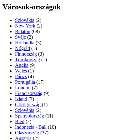
Városok-országok
Szlovákia
(2)
New York
(2)
Balaton
(68)
Svájc
(2)
Hollandia
(3)
Nógrád
(1)
Finnország
(3)
Törökország
(1)
Anglia
(9)
Wales
(1)
Párizs
(4)
Portugália
(17)
London
(7)
Franciaország
(9)
Izland
(7)
Görögország
(1)
Szlovénia
(2)
Spanyolország
(11)
Bled
(2)
Indonézia - Bali
(10)
Olaszország
(37)
Ausztria
(2)