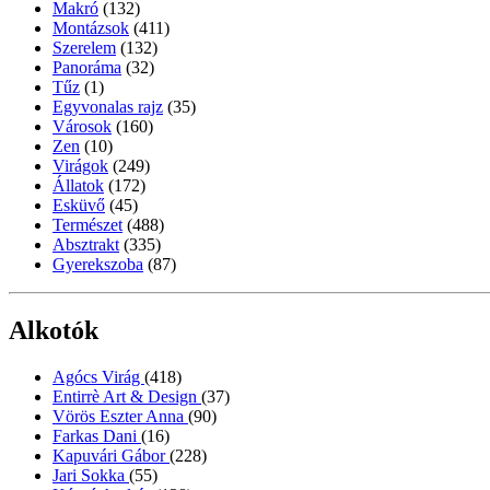
Makró
(132)
Montázsok
(411)
Szerelem
(132)
Panoráma
(32)
Tűz
(1)
Egyvonalas rajz
(35)
Városok
(160)
Zen
(10)
Virágok
(249)
Állatok
(172)
Esküvő
(45)
Természet
(488)
Absztrakt
(335)
Gyerekszoba
(87)
Alkotók
Agócs Virág
(418)
Entirrè Art & Design
(37)
Vörös Eszter Anna
(90)
Farkas Dani
(16)
Kapuvári Gábor
(228)
Jari Sokka
(55)