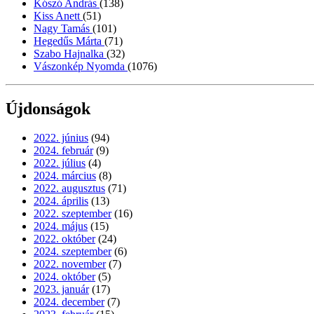
Kószó András
(138)
Kiss Anett
(51)
Nagy Tamás
(101)
Hegedűs Márta
(71)
Szabo Hajnalka
(32)
Vászonkép Nyomda
(1076)
Újdonságok
2022. június
(94)
2024. február
(9)
2022. július
(4)
2024. március
(8)
2022. augusztus
(71)
2024. április
(13)
2022. szeptember
(16)
2024. május
(15)
2022. október
(24)
2024. szeptember
(6)
2022. november
(7)
2024. október
(5)
2023. január
(17)
2024. december
(7)