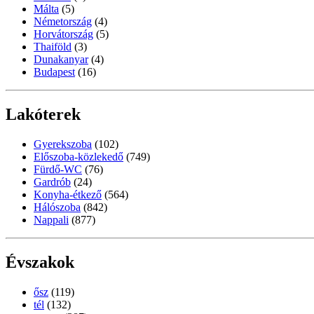
Málta
(5)
Németország
(4)
Horvátország
(5)
Thaiföld
(3)
Dunakanyar
(4)
Budapest
(16)
Lakóterek
Gyerekszoba
(102)
Előszoba-közlekedő
(749)
Fürdő-WC
(76)
Gardrób
(24)
Konyha-étkező
(564)
Hálószoba
(842)
Nappali
(877)
Évszakok
ősz
(119)
tél
(132)