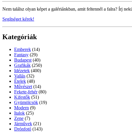
Nem találsz olyan képet a galériánkban, amit feltennél a falra? Írj nek
Segítséget kérek!
Kategóriák
Emberek
(14)
Fantasy
(29)
Budapest
(40)
Grafikák
(250)
Idézetek
(400)
Vallás
(32)
Ételek
(48)
Művészet
(14)
Fekete-fehér
(80)
Kifestők
(51)
Gyümölcsök
(19)
Modern
(9)
Italok
(25)
Zene
(7)
Járművek
(21)
Drónfotó
(143)