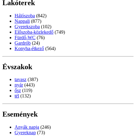
Lakóterek
Hálószoba
(842)
Nappali
(877)
Gyerekszoba
(102)
Előszoba-közlekedő
(749)
Fürdő-WC
(76)
Gardrób
(24)
Konyha-étkező
(564)
Évszakok
tavasz
(387)
nyár
(443)
ősz
(119)
tél
(132)
Események
Anyák napja
(246)
Gyereknap
(73)