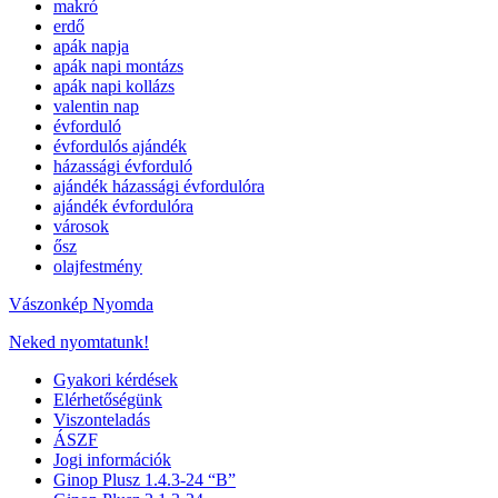
makró
erdő
apák napja
apák napi montázs
apák napi kollázs
valentin nap
évforduló
évfordulós ajándék
házassági évforduló
ajándék házassági évfordulóra
ajándék évfordulóra
városok
ősz
olajfestmény
Vászonkép Nyomda
Neked nyomtatunk!
Gyakori kérdések
Elérhetőségünk
Viszonteladás
ÁSZF
Jogi információk
Ginop Plusz 1.4.3-24 “B”