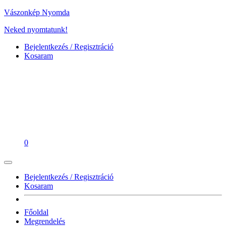
Vászonkép Nyomda
Neked nyomtatunk!
Bejelentkezés / Regisztráció
Kosaram
0
Bejelentkezés / Regisztráció
Kosaram
Főoldal
Megrendelés