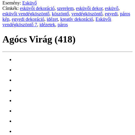
Esemény:
Esküvő
Címkék:
esküvői dekoráció
,
szerelem
,
esküvői dekor
,
esküvő
,
esküvői vendégköszöntő
,
köszöntő
,
vendégköszöntő
,
egyedi
,
páros
kép
,
egyedi dekoráció
,
idézet
,
kreatív dekoráció
,
Esküvői
vendégköszöntő 7
,
idézetek
,
páros
Agócs Virág (418)