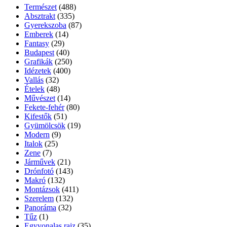
Természet
(488)
Absztrakt
(335)
Gyerekszoba
(87)
Emberek
(14)
Fantasy
(29)
Budapest
(40)
Grafikák
(250)
Idézetek
(400)
Vallás
(32)
Ételek
(48)
Művészet
(14)
Fekete-fehér
(80)
Kifestők
(51)
Gyümölcsök
(19)
Modern
(9)
Italok
(25)
Zene
(7)
Járművek
(21)
Drónfotó
(143)
Makró
(132)
Montázsok
(411)
Szerelem
(132)
Panoráma
(32)
Tűz
(1)
Egyvonalas rajz
(35)