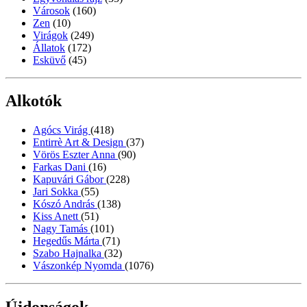
Városok
(160)
Zen
(10)
Virágok
(249)
Állatok
(172)
Esküvő
(45)
Alkotók
Agócs Virág
(418)
Entirrè Art & Design
(37)
Vörös Eszter Anna
(90)
Farkas Dani
(16)
Kapuvári Gábor
(228)
Jari Sokka
(55)
Kószó András
(138)
Kiss Anett
(51)
Nagy Tamás
(101)
Hegedűs Márta
(71)
Szabo Hajnalka
(32)
Vászonkép Nyomda
(1076)