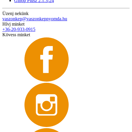
Ginop Plusz 2.1.3-24
Üzenj nekünk
vaszonkep@vaszonkepnyomda.hu
Hívj minket
+36-20-933-0915
Kövess minket