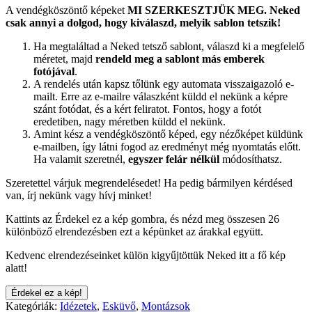
A vendégköszöntő képeket
MI SZERKESZTJÜK MEG.
Neked
csak annyi a dolgod, hogy kiválaszd, melyik sablon tetszik!
Ha megtaláltad a Neked tetsző sablont, válaszd ki a megfelelő
méretet, majd
rendeld meg a sablont más emberek
fotójával
.
A rendelés után kapsz tőlünk egy automata visszaigazoló e-
mailt. Erre az e-mailre válaszként küldd el nekünk a képre
szánt fotódat, és a kért feliratot. Fontos, hogy a fotót
eredetiben, nagy méretben küldd el nekünk.
Amint kész a vendégköszöntő képed, egy nézőképet küldünk
e-mailben, így látni fogod az eredményt még nyomtatás előtt.
Ha valamit szeretnél,
egyszer felár nélkül
módosíthatsz.
Szeretettel várjuk megrendelésedet! Ha pedig bármilyen kérdésed
van, írj nekünk vagy hívj minket!
Kattints az Érdekel ez a kép gombra, és nézd meg összesen 26
különböző elrendezésben ezt a képünket az árakkal együtt.
Kedvenc elrendezéseinket külön kigyűjtöttük Neked itt a fő kép
alatt!
Érdekel ez a kép!
Kategóriák:
Idézetek
,
Esküvő
,
Montázsok