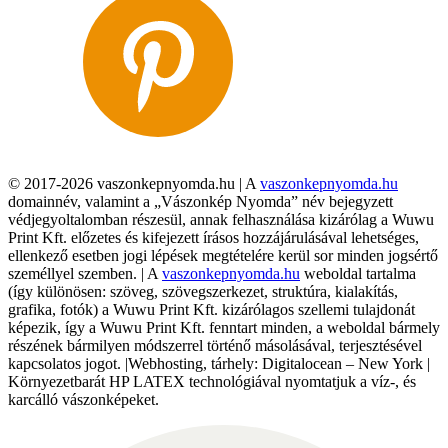
© 2017-2026 vaszonkepnyomda.hu | A
vaszonkepnyomda.hu
domainnév, valamint a „Vászonkép Nyomda” név bejegyzett
védjegyoltalomban részesül, annak felhasználása kizárólag a Wuwu
Print Kft. előzetes és kifejezett írásos hozzájárulásával lehetséges,
ellenkező esetben jogi lépések megtételére kerül sor minden jogsértő
személlyel szemben. | A
vaszonkepnyomda.hu
weboldal tartalma
(így különösen: szöveg, szövegszerkezet, struktúra, kialakítás,
grafika, fotók) a Wuwu Print Kft. kizárólagos szellemi tulajdonát
képezik, így a Wuwu Print Kft. fenntart minden, a weboldal bármely
részének bármilyen módszerrel történő másolásával, terjesztésével
kapcsolatos jogot. |Webhosting, tárhely: Digitalocean – New York |
Környezetbarát HP LATEX technológiával nyomtatjuk a víz-, és
karcálló vászonképeket.