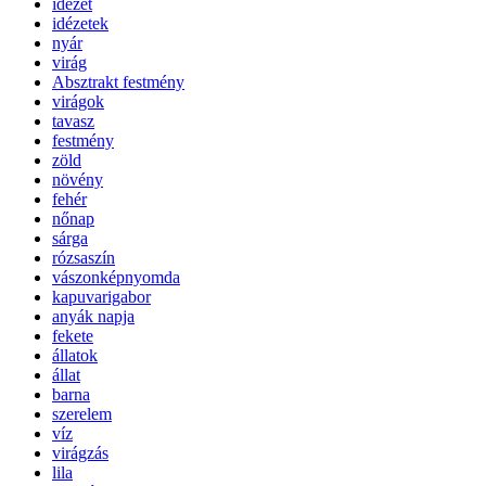
idézet
idézetek
nyár
virág
Absztrakt festmény
virágok
tavasz
festmény
zöld
növény
fehér
nőnap
sárga
rózsaszín
vászonképnyomda
kapuvarigabor
anyák napja
fekete
állatok
állat
barna
szerelem
víz
virágzás
lila