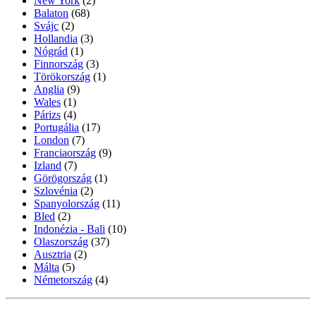
New York
(2)
Balaton
(68)
Svájc
(2)
Hollandia
(3)
Nógrád
(1)
Finnország
(3)
Törökország
(1)
Anglia
(9)
Wales
(1)
Párizs
(4)
Portugália
(17)
London
(7)
Franciaország
(9)
Izland
(7)
Görögország
(1)
Szlovénia
(2)
Spanyolország
(11)
Bled
(2)
Indonézia - Bali
(10)
Olaszország
(37)
Ausztria
(2)
Málta
(5)
Németország
(4)