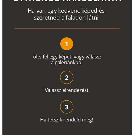
H
a
v
a
n
e
g
y
k
e
d
v
e
n
c
k
é
p
e
d
é
s
s
z
e
r
e
t
n
é
d a
f
a
l
a
d
o
n
l
á
t
n
i
1
T
ö
l
t
s
f
e
l
e
g
y
k
é
pe
t
,
v
a
g
y
v
á
l
a
ss
z
a
g
a
lé
r
i
án
k
b
ó
l
2
V
á
l
a
ss
z
e
l
r
e
n
d
e
z
é
s
t
3
H
a
t
e
t
s
z
i
k
r
e
n
d
el
d
m
e
g
!