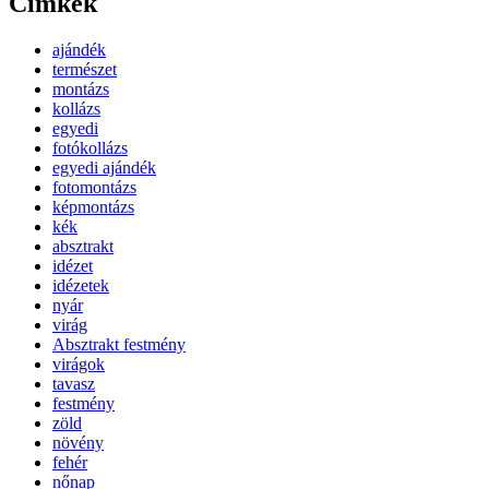
Címkék
ajándék
természet
montázs
kollázs
egyedi
fotókollázs
egyedi ajándék
fotomontázs
képmontázs
kék
absztrakt
idézet
idézetek
nyár
virág
Absztrakt festmény
virágok
tavasz
festmény
zöld
növény
fehér
nőnap