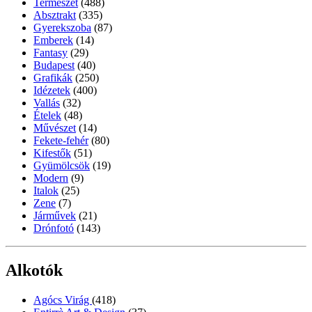
Természet
(488)
Absztrakt
(335)
Gyerekszoba
(87)
Emberek
(14)
Fantasy
(29)
Budapest
(40)
Grafikák
(250)
Idézetek
(400)
Vallás
(32)
Ételek
(48)
Művészet
(14)
Fekete-fehér
(80)
Kifestők
(51)
Gyümölcsök
(19)
Modern
(9)
Italok
(25)
Zene
(7)
Járművek
(21)
Drónfotó
(143)
Alkotók
Agócs Virág
(418)