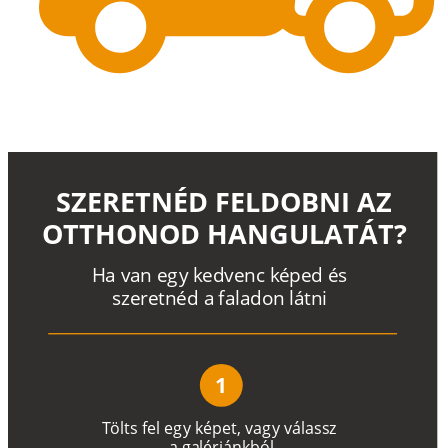
SZERETNÉD FELDOBNI AZ
OTTHONOD HANGULATÁT?
H
a
v
a
n
e
g
y
k
e
d
v
e
n
c
k
é
p
e
d
é
s
s
z
e
r
e
t
n
é
d a
f
a
l
a
d
o
n
l
á
t
n
i
1
T
ö
l
t
s
f
e
l
e
g
y
k
é
pe
t
,
v
a
g
y
v
á
l
a
ss
z
a
g
a
lé
r
i
án
k
b
ó
l