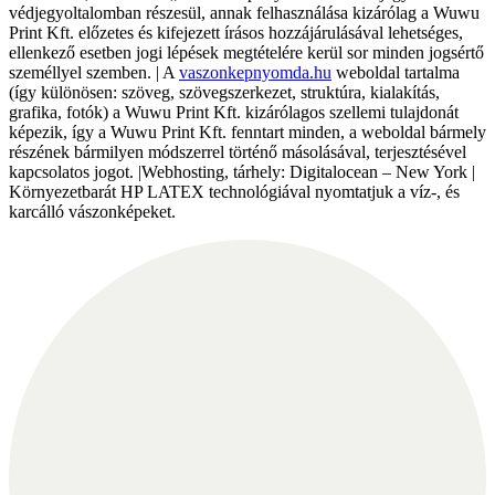
védjegyoltalomban részesül, annak felhasználása kizárólag a Wuwu
Print Kft. előzetes és kifejezett írásos hozzájárulásával lehetséges,
ellenkező esetben jogi lépések megtételére kerül sor minden jogsértő
személlyel szemben. | A
vaszonkepnyomda.hu
weboldal tartalma
(így különösen: szöveg, szövegszerkezet, struktúra, kialakítás,
grafika, fotók) a Wuwu Print Kft. kizárólagos szellemi tulajdonát
képezik, így a Wuwu Print Kft. fenntart minden, a weboldal bármely
részének bármilyen módszerrel történő másolásával, terjesztésével
kapcsolatos jogot. |Webhosting, tárhely: Digitalocean – New York |
Környezetbarát HP LATEX technológiával nyomtatjuk a víz-, és
karcálló vászonképeket.