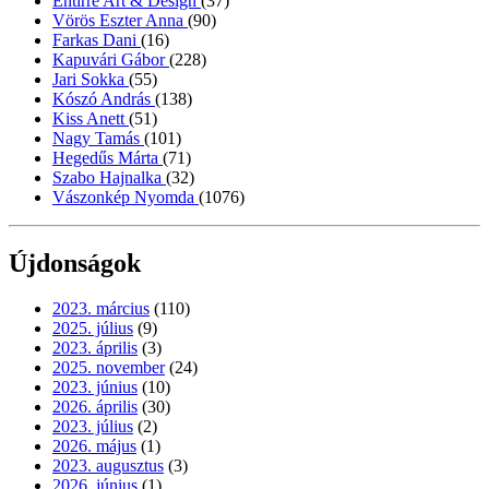
Entirrè Art & Design
(37)
Vörös Eszter Anna
(90)
Farkas Dani
(16)
Kapuvári Gábor
(228)
Jari Sokka
(55)
Kószó András
(138)
Kiss Anett
(51)
Nagy Tamás
(101)
Hegedűs Márta
(71)
Szabo Hajnalka
(32)
Vászonkép Nyomda
(1076)
Újdonságok
2023. március
(110)
2025. július
(9)
2023. április
(3)
2025. november
(24)
2023. június
(10)
2026. április
(30)
2023. július
(2)
2026. május
(1)
2023. augusztus
(3)
2026. június
(1)