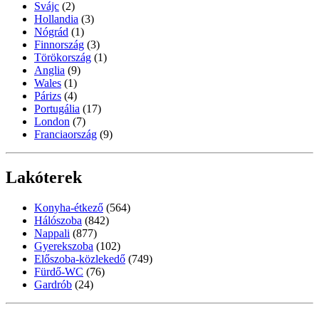
Svájc
(2)
Hollandia
(3)
Nógrád
(1)
Finnország
(3)
Törökország
(1)
Anglia
(9)
Wales
(1)
Párizs
(4)
Portugália
(17)
London
(7)
Franciaország
(9)
Lakóterek
Konyha-étkező
(564)
Hálószoba
(842)
Nappali
(877)
Gyerekszoba
(102)
Előszoba-közlekedő
(749)
Fürdő-WC
(76)
Gardrób
(24)