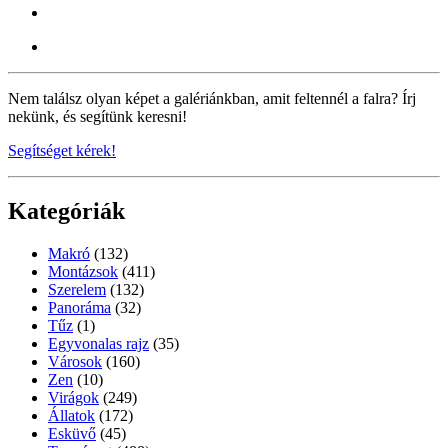
Nem találsz olyan képet a galériánkban, amit feltennél a falra? Írj
nekünk, és segítünk keresni!
Segítséget kérek!
Kategóriák
Makró
(132)
Montázsok
(411)
Szerelem
(132)
Panoráma
(32)
Tűz
(1)
Egyvonalas rajz
(35)
Városok
(160)
Zen
(10)
Virágok
(249)
Állatok
(172)
Esküvő
(45)