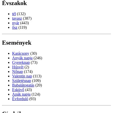
Évszakok
tél
(132)
tavasz
(387)
nyár
(443)
ősz
(119)
Események
Karácsony
(30)
Anyák napja
(246)
Gyereknap
(73)
Húsvét
(2)
Nőnap
(174)
Valentin nap
(113)
Születésnap
(109)
Babalátogatás
(20)
Esküvő
(43)
Apák napja
(124)
Évforduló
(93)