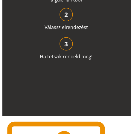
2
V
á
l
a
ss
z
e
l
r
e
n
d
e
z
é
s
t
3
H
a
t
e
t
s
z
i
k
r
e
n
d
el
d
m
e
g
!