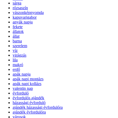
sárga
rózsaszín
vászonképnyomda
kapuvarigabor
anyák napja
fekete
állatok
állat
barna
szerelem
víz
virágzás
lila
makró
erdő
apák napja
apák napi montázs
apák napi kollázs
valentin nap
évforduló
évfordulós ajándék
házassági évforduló
ajándék házassági évfordulóra
ajándék évfordulóra
városok