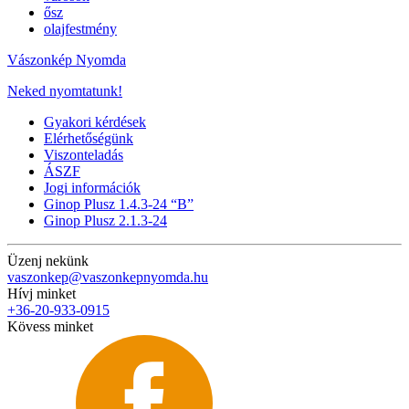
ősz
olajfestmény
Vászonkép Nyomda
Neked nyomtatunk!
Gyakori kérdések
Elérhetőségünk
Viszonteladás
ÁSZF
Jogi információk
Ginop Plusz 1.4.3-24 “B”
Ginop Plusz 2.1.3-24
Üzenj nekünk
vaszonkep@vaszonkepnyomda.hu
Hívj minket
+36-20-933-0915
Kövess minket