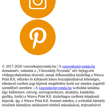
© 2017-2026 vaszonkepnyomda.hu | A
vaszonkepnyomda.hu
domainnév, valamint a „Vászonkép Nyomda” név bejegyzett
védjegyoltalomban részesül, annak felhasználása kizárólag a Wuwu
Print Kft. előzetes és kifejezett írásos hozzájárulásával lehetséges,
ellenkező esetben jogi lépések megtételére kerül sor minden jogsértő
személlyel szemben. | A
vaszonkepnyomda.hu
weboldal tartalma
(így különösen: szöveg, szövegszerkezet, struktúra, kialakítás,
grafika, fotók) a Wuwu Print Kft. kizárólagos szellemi tulajdonát
képezik, így a Wuwu Print Kft. fenntart minden, a weboldal bármely
részének bármilyen módszerrel történő másolásával, terjesztésével