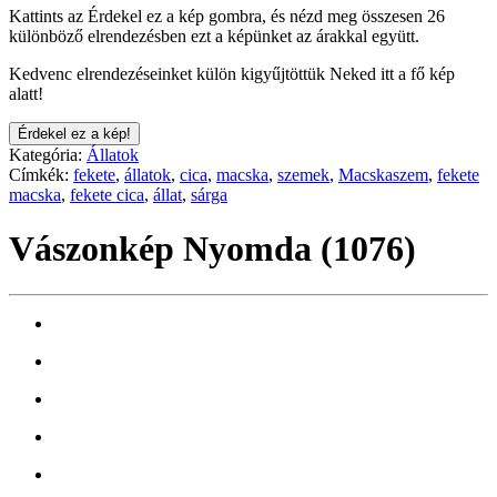
Kattints az Érdekel ez a kép gombra, és nézd meg összesen 26
különböző elrendezésben ezt a képünket az árakkal együtt.
Kedvenc elrendezéseinket külön kigyűjtöttük Neked itt a fő kép
alatt!
Érdekel ez a kép!
Kategória:
Állatok
Címkék:
fekete
,
állatok
,
cica
,
macska
,
szemek
,
Macskaszem
,
fekete
macska
,
fekete cica
,
állat
,
sárga
Vászonkép Nyomda (1076)