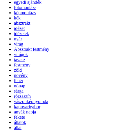
egyedi ajándék
fotomontázs
képmontázs
kék
absztrakt
idézet
idézetek
nyár
virág
Absztrakt festmény
virágok
tavasz
festmény
zöld
növény
fehér
nőnap
sárga
rózsaszín
vászonképnyomda
kapuvarigabor
anyák napja
fekete
állatok
állat