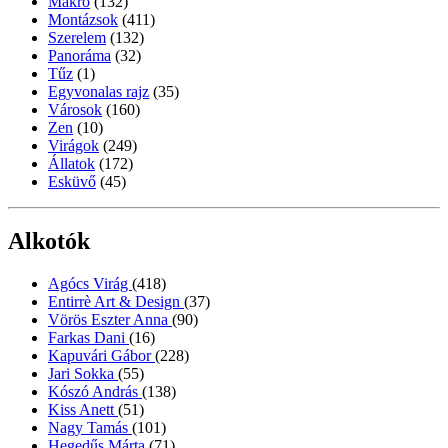
Makró
(132)
Montázsok
(411)
Szerelem
(132)
Panoráma
(32)
Tűz
(1)
Egyvonalas rajz
(35)
Városok
(160)
Zen
(10)
Virágok
(249)
Állatok
(172)
Esküvő
(45)
Alkotók
Agócs Virág
(418)
Entirrè Art & Design
(37)
Vörös Eszter Anna
(90)
Farkas Dani
(16)
Kapuvári Gábor
(228)
Jari Sokka
(55)
Kószó András
(138)
Kiss Anett
(51)
Nagy Tamás
(101)
Hegedűs Márta
(71)