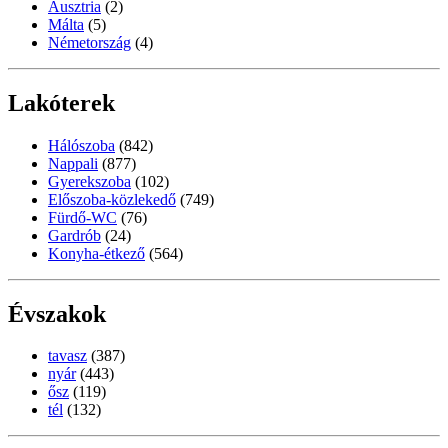
Ausztria
(2)
Málta
(5)
Németország
(4)
Lakóterek
Hálószoba
(842)
Nappali
(877)
Gyerekszoba
(102)
Előszoba-közlekedő
(749)
Fürdő-WC
(76)
Gardrób
(24)
Konyha-étkező
(564)
Évszakok
tavasz
(387)
nyár
(443)
ősz
(119)
tél
(132)