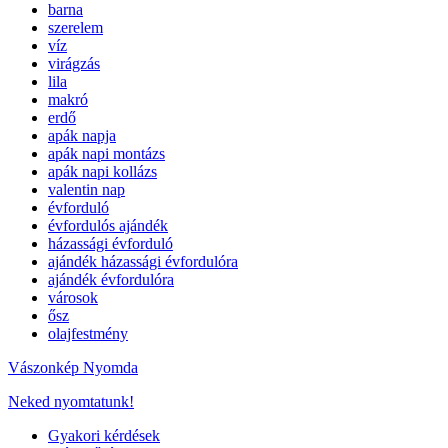
barna
szerelem
víz
virágzás
lila
makró
erdő
apák napja
apák napi montázs
apák napi kollázs
valentin nap
évforduló
évfordulós ajándék
házassági évforduló
ajándék házassági évfordulóra
ajándék évfordulóra
városok
ősz
olajfestmény
Vászonkép Nyomda
Neked nyomtatunk!
Gyakori kérdések