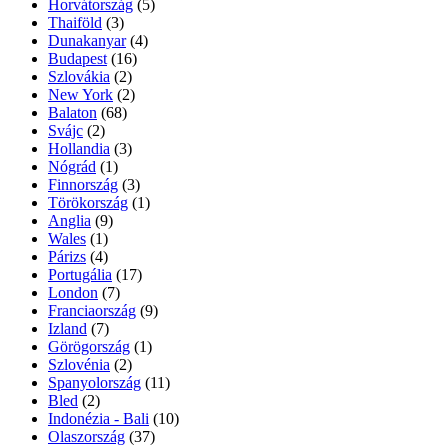
Horvátország
(5)
Thaiföld
(3)
Dunakanyar
(4)
Budapest
(16)
Szlovákia
(2)
New York
(2)
Balaton
(68)
Svájc
(2)
Hollandia
(3)
Nógrád
(1)
Finnország
(3)
Törökország
(1)
Anglia
(9)
Wales
(1)
Párizs
(4)
Portugália
(17)
London
(7)
Franciaország
(9)
Izland
(7)
Görögország
(1)
Szlovénia
(2)
Spanyolország
(11)
Bled
(2)
Indonézia - Bali
(10)
Olaszország
(37)