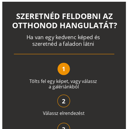
SZERETNÉD FELDOBNI AZ
OTTHONOD HANGULATÁT?
H
a
v
a
n
e
g
y
k
e
d
v
e
n
c
k
é
p
e
d
é
s
s
z
e
r
e
t
n
é
d a
f
a
l
a
d
o
n
l
á
t
n
i
1
T
ö
l
t
s
f
e
l
e
g
y
k
é
pe
t
,
v
a
g
y
v
á
l
a
ss
z
a
g
a
lé
r
i
án
k
b
ó
l
2
V
á
l
a
ss
z
e
l
r
e
n
d
e
z
é
s
t
3