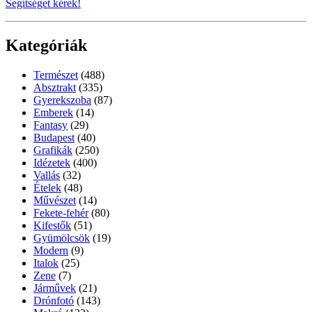
Segítséget kérek!
Kategóriák
Természet
(488)
Absztrakt
(335)
Gyerekszoba
(87)
Emberek
(14)
Fantasy
(29)
Budapest
(40)
Grafikák
(250)
Idézetek
(400)
Vallás
(32)
Ételek
(48)
Művészet
(14)
Fekete-fehér
(80)
Kifestők
(51)
Gyümölcsök
(19)
Modern
(9)
Italok
(25)
Zene
(7)
Járművek
(21)
Drónfotó
(143)