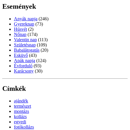
Események
Anyák napja
(246)
Gyereknap
(73)
Húsvét
(2)
Nőnap
(174)
Valentin nap
(113)
Születésnap
(109)
Babalátogatás
(20)
Esküvő
(43)
Apák napja
(124)
Évforduló
(93)
Karácsony
(30)
Címkék
ajándék
természet
montázs
kollázs
egyedi
fotókollázs