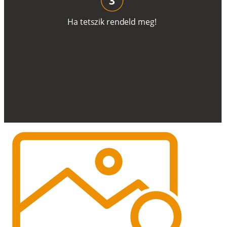
H
a
t
e
t
s
z
i
k
r
e
n
d
el
d
m
e
g
!