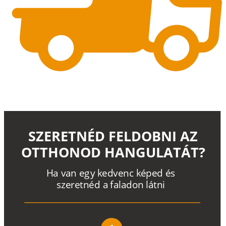
SZERETNÉD FELDOBNI AZ
OTTHONOD HANGULATÁT?
H
a
v
a
n
e
g
y
k
e
d
v
e
n
c
k
é
p
e
d
é
s
s
z
e
r
e
t
n
é
d a
f
a
l
a
d
o
n
l
á
t
n
i