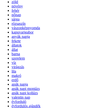
zöld
növény
fehér
nőnap
sárga
rózsaszín
vászonképnyomda
kapuvarigabor
anyák napja
fekete
állatok
állat
barna
szerelem
víz
virágzás
lila
makró
erdő
apák napja
apák napi montázs
apák napi kollázs
valentin nap
évforduló
évfordulós ajándék