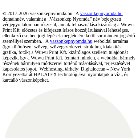
© 2017-2026 vaszonkepnyomda.hu | A
vaszonkepnyomda.hu
domainnév, valamint a „Vászonkép Nyomda” név bejegyzett
védjegyoltalomban részesül, annak felhasználása kizárólag a Wuwu
Print Kft. előzetes és kifejezett írásos hozzájárulásával lehetséges,
ellenkező esetben jogi lépések megtételére kerül sor minden jogsértő
személlyel szemben. | A
vaszonkepnyomda.hu
weboldal tartalma
(így különösen: szöveg, szövegszerkezet, struktúra, kialakítás,
grafika, fotók) a Wuwu Print Kft. kizárólagos szellemi tulajdonát
képezik, így a Wuwu Print Kft. fenntart minden, a weboldal bármely
részének bármilyen módszerrel történő másolásával, terjesztésével
kapcsolatos jogot. |Webhosting, tárhely: Digitalocean – New York |
Környezetbarát HP LATEX technológiával nyomtatjuk a víz-, és
karcálló vászonképeket.