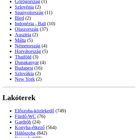
Görögország
(1)
Szlovénia
(2)
Spanyolország
(11)
Bled
(2)
Indonézia - Bali
(10)
Olaszország
(37)
Ausztria
(2)
Málta
(5)
Németország
(4)
Horvátország
(5)
Thaiföld
(3)
Dunakanyar
(4)
Budapest
(16)
Szlovákia
(2)
New York
(2)
Lakóterek
Előszoba-közlekedő
(749)
Fürdő-WC
(76)
Gardrób
(24)
Konyha-étkező
(564)
Hálószoba
(842)