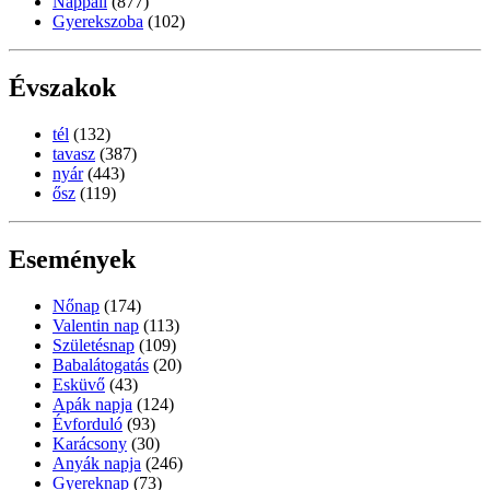
Nappali
(877)
Gyerekszoba
(102)
Évszakok
tél
(132)
tavasz
(387)
nyár
(443)
ősz
(119)
Események
Nőnap
(174)
Valentin nap
(113)
Születésnap
(109)
Babalátogatás
(20)
Esküvő
(43)
Apák napja
(124)
Évforduló
(93)
Karácsony
(30)
Anyák napja
(246)
Gyereknap
(73)