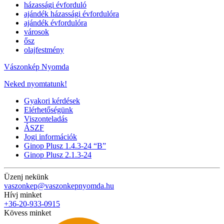
házassági évforduló
ajándék házassági évfordulóra
ajándék évfordulóra
városok
ősz
olajfestmény
Vászonkép Nyomda
Neked nyomtatunk!
Gyakori kérdések
Elérhetőségünk
Viszonteladás
ÁSZF
Jogi információk
Ginop Plusz 1.4.3-24 “B”
Ginop Plusz 2.1.3-24
Üzenj nekünk
vaszonkep@vaszonkepnyomda.hu
Hívj minket
+36-20-933-0915
Kövess minket