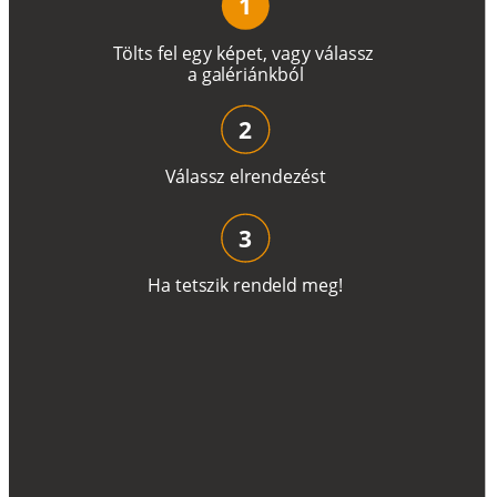
1
T
ö
l
t
s
f
e
l
e
g
y
k
é
pe
t
,
v
a
g
y
v
á
l
a
ss
z
a
g
a
lé
r
i
án
k
b
ó
l
2
V
á
l
a
ss
z
e
l
r
e
n
d
e
z
é
s
t
3
H
a
t
e
t
s
z
i
k
r
e
n
d
el
d
m
e
g
!