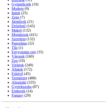
Gyümölcsök
(19)
Modern
(9)
Italok
(25)
Zene
(7)
Járművek
(21)
Drónfotó
(143)
Makró
(132)
Montázsok
(411)
Szerelem
(132)
Panoráma
(32)
Tűz
(1)
Egyvonalas rajz
(35)
Városok
(160)
Zen
(10)
Virágok
(249)
Állatok
(172)
Esküvő
(45)
Természet
(488)
Absztrakt
(335)
Gyerekszoba
(87)
Emberek
(14)
Fantasy
(29)