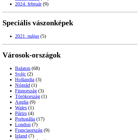
2024. február
(9)
Speciális vászonképek
2021. május
(5)
Városok-országok
Balaton
(68)
Svájc
(2)
Hollandia
(3)
Nógrád
(1)
Finnország
(3)
Törökország
(1)
Anglia
(9)
Wales
(1)
Párizs
(4)
Portugália
(17)
London
(7)
Franciaország
(9)
Izland
(7)