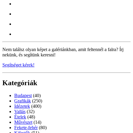
Nem találsz olyan képet a galériánkban, amit feltennél a falra? Írj
nekünk, és segítünk keresni!
Segítséget kérek!
Kategóriák
Budapest
(40)
Grafikák
(250)
Idézetek
(400)
Vallás
(32)
Ételek
(48)
Művészet
(14)
Fekete-fehér
(80)
Kifestők
(51)