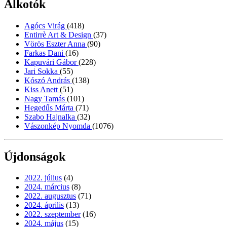
Alkotók
Agócs Virág
(418)
Entirrè Art & Design
(37)
Vörös Eszter Anna
(90)
Farkas Dani
(16)
Kapuvári Gábor
(228)
Jari Sokka
(55)
Kószó András
(138)
Kiss Anett
(51)
Nagy Tamás
(101)
Hegedűs Márta
(71)
Szabo Hajnalka
(32)
Vászonkép Nyomda
(1076)
Újdonságok
2022. július
(4)
2024. március
(8)
2022. augusztus
(71)
2024. április
(13)
2022. szeptember
(16)
2024. május
(15)