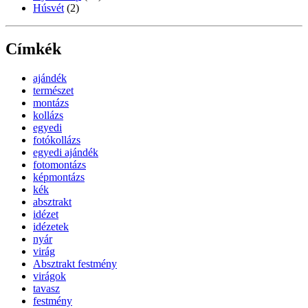
Húsvét
(2)
Címkék
ajándék
természet
montázs
kollázs
egyedi
fotókollázs
egyedi ajándék
fotomontázs
képmontázs
kék
absztrakt
idézet
idézetek
nyár
virág
Absztrakt festmény
virágok
tavasz
festmény