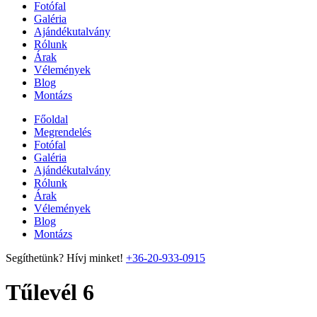
Fotófal
Galéria
Ajándékutalvány
Rólunk
Árak
Vélemények
Blog
Montázs
Főoldal
Megrendelés
Fotófal
Galéria
Ajándékutalvány
Rólunk
Árak
Vélemények
Blog
Montázs
Segíthetünk? Hívj minket!
+36-20-933-0915
Tűlevél 6