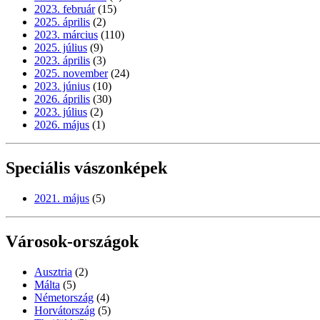
2023. február
(15)
2025. április
(2)
2023. március
(110)
2025. július
(9)
2023. április
(3)
2025. november
(24)
2023. június
(10)
2026. április
(30)
2023. július
(2)
2026. május
(1)
Speciális vászonképek
2021. május
(5)
Városok-országok
Ausztria
(2)
Málta
(5)
Németország
(4)
Horvátország
(5)