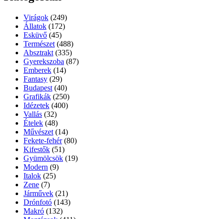
Virágok
(249)
Állatok
(172)
Esküvő
(45)
Természet
(488)
Absztrakt
(335)
Gyerekszoba
(87)
Emberek
(14)
Fantasy
(29)
Budapest
(40)
Grafikák
(250)
Idézetek
(400)
Vallás
(32)
Ételek
(48)
Művészet
(14)
Fekete-fehér
(80)
Kifestők
(51)
Gyümölcsök
(19)
Modern
(9)
Italok
(25)
Zene
(7)
Járművek
(21)
Drónfotó
(143)
Makró
(132)