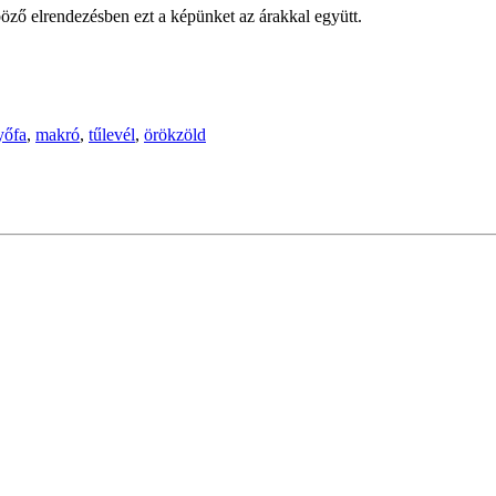
öző elrendezésben ezt a képünket az árakkal együtt.
yőfa
,
makró
,
tűlevél
,
örökzöld