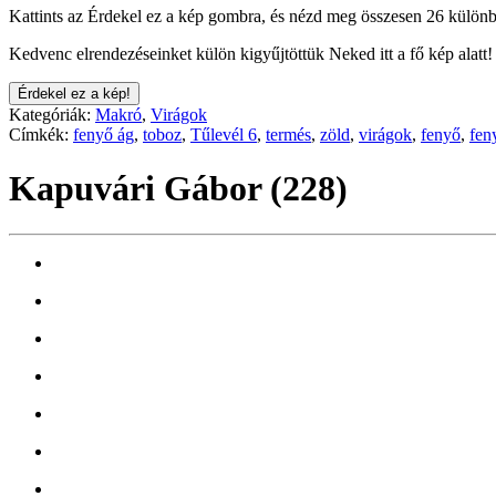
Kattints az Érdekel ez a kép gombra, és nézd meg összesen 26 különb
Kedvenc elrendezéseinket külön kigyűjtöttük Neked itt a fő kép alatt!
Érdekel ez a kép!
Kategóriák:
Makró
,
Virágok
Címkék:
fenyő ág
,
toboz
,
Tűlevél 6
,
termés
,
zöld
,
virágok
,
fenyő
,
fen
Kapuvári Gábor (228)