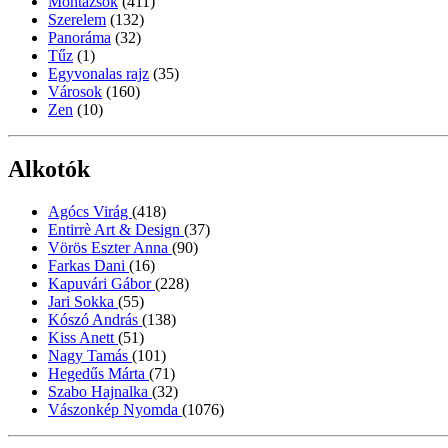
Montázsok
(411)
Szerelem
(132)
Panoráma
(32)
Tűz
(1)
Egyvonalas rajz
(35)
Városok
(160)
Zen
(10)
Alkotók
Agócs Virág
(418)
Entirrè Art & Design
(37)
Vörös Eszter Anna
(90)
Farkas Dani
(16)
Kapuvári Gábor
(228)
Jari Sokka
(55)
Kószó András
(138)
Kiss Anett
(51)
Nagy Tamás
(101)
Hegedűs Márta
(71)
Szabo Hajnalka
(32)
Vászonkép Nyomda
(1076)