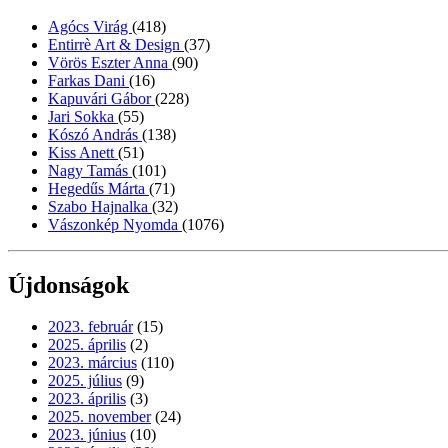
Agócs Virág
(418)
Entirrè Art & Design
(37)
Vörös Eszter Anna
(90)
Farkas Dani
(16)
Kapuvári Gábor
(228)
Jari Sokka
(55)
Kószó András
(138)
Kiss Anett
(51)
Nagy Tamás
(101)
Hegedűs Márta
(71)
Szabo Hajnalka
(32)
Vászonkép Nyomda
(1076)
Újdonságok
2023. február
(15)
2025. április
(2)
2023. március
(110)
2025. július
(9)
2023. április
(3)
2025. november
(24)
2023. június
(10)