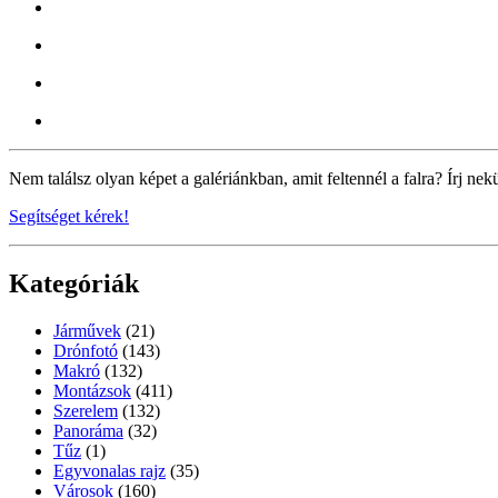
Nem találsz olyan képet a galériánkban, amit feltennél a falra? Írj nek
Segítséget kérek!
Kategóriák
Járművek
(21)
Drónfotó
(143)
Makró
(132)
Montázsok
(411)
Szerelem
(132)
Panoráma
(32)
Tűz
(1)
Egyvonalas rajz
(35)
Városok
(160)