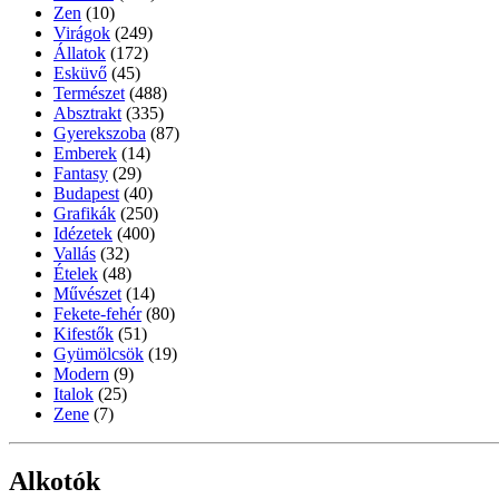
Zen
(10)
Virágok
(249)
Állatok
(172)
Esküvő
(45)
Természet
(488)
Absztrakt
(335)
Gyerekszoba
(87)
Emberek
(14)
Fantasy
(29)
Budapest
(40)
Grafikák
(250)
Idézetek
(400)
Vallás
(32)
Ételek
(48)
Művészet
(14)
Fekete-fehér
(80)
Kifestők
(51)
Gyümölcsök
(19)
Modern
(9)
Italok
(25)
Zene
(7)
Alkotók