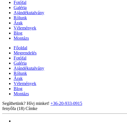
Fotófal
Galéria
Ajándékutalvány
Rólunk
Árak
Vélemények
Blog
Montázs
Főoldal
Megrendelés
Fotófal
Galéria
Ajándékutalvány
Rólunk
Árak
Vélemények
Blog
Montázs
Segíthetünk? Hívj minket!
+36-20-933-0915
fenyőfa (18)
Címke