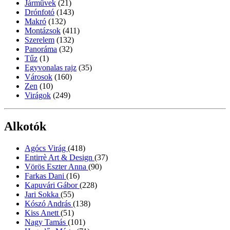
Járművek
(21)
Drónfotó
(143)
Makró
(132)
Montázsok
(411)
Szerelem
(132)
Panoráma
(32)
Tűz
(1)
Egyvonalas rajz
(35)
Városok
(160)
Zen
(10)
Virágok
(249)
Alkotók
Agócs Virág
(418)
Entirrè Art & Design
(37)
Vörös Eszter Anna
(90)
Farkas Dani
(16)
Kapuvári Gábor
(228)
Jari Sokka
(55)
Kószó András
(138)
Kiss Anett
(51)
Nagy Tamás
(101)