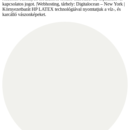
kapcsolatos jogot. |Webhosting, tárhely: Digitalocean – New York |
Környezetbarát HP LATEX technológiával nyomtatjuk a víz-, és
karcálló vászonképeket.