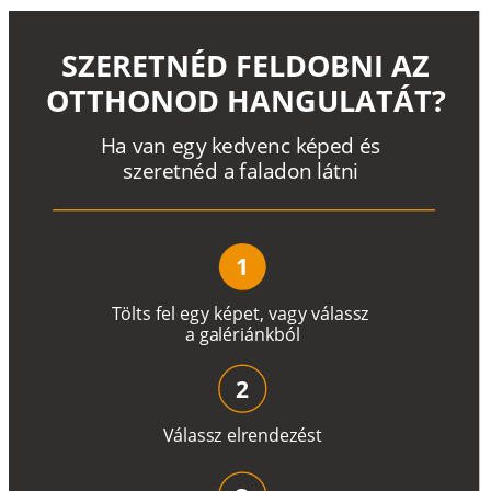
SZERETNÉD FELDOBNI AZ
OTTHONOD HANGULATÁT?
H
a
v
a
n
e
g
y
k
e
d
v
e
n
c
k
é
p
e
d
é
s
s
z
e
r
e
t
n
é
d a
f
a
l
a
d
o
n
l
á
t
n
i
1
T
ö
l
t
s
f
e
l
e
g
y
k
é
pe
t
,
v
a
g
y
v
á
l
a
ss
z
a
g
a
lé
r
i
án
k
b
ó
l
2
V
á
l
a
ss
z
e
l
r
e
n
d
e
z
é
s
t