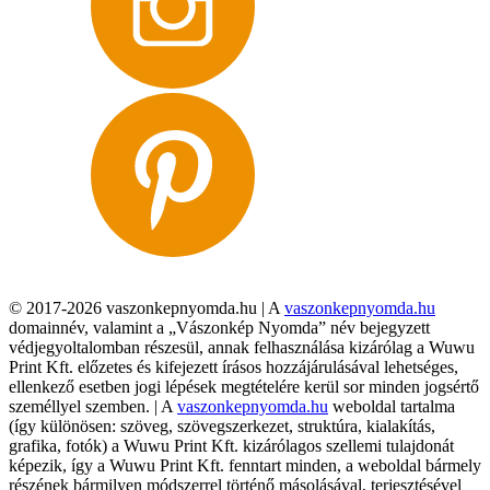
© 2017-2026 vaszonkepnyomda.hu | A
vaszonkepnyomda.hu
domainnév, valamint a „Vászonkép Nyomda” név bejegyzett
védjegyoltalomban részesül, annak felhasználása kizárólag a Wuwu
Print Kft. előzetes és kifejezett írásos hozzájárulásával lehetséges,
ellenkező esetben jogi lépések megtételére kerül sor minden jogsértő
személlyel szemben. | A
vaszonkepnyomda.hu
weboldal tartalma
(így különösen: szöveg, szövegszerkezet, struktúra, kialakítás,
grafika, fotók) a Wuwu Print Kft. kizárólagos szellemi tulajdonát
képezik, így a Wuwu Print Kft. fenntart minden, a weboldal bármely
részének bármilyen módszerrel történő másolásával, terjesztésével