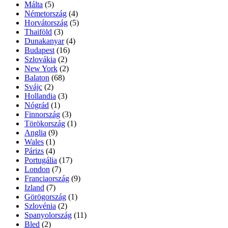
Málta
(5)
Németország
(4)
Horvátország
(5)
Thaiföld
(3)
Dunakanyar
(4)
Budapest
(16)
Szlovákia
(2)
New York
(2)
Balaton
(68)
Svájc
(2)
Hollandia
(3)
Nógrád
(1)
Finnország
(3)
Törökország
(1)
Anglia
(9)
Wales
(1)
Párizs
(4)
Portugália
(17)
London
(7)
Franciaország
(9)
Izland
(7)
Görögország
(1)
Szlovénia
(2)
Spanyolország
(11)
Bled
(2)