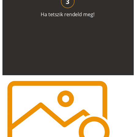
3
H
a
t
e
t
s
z
i
k
r
e
n
d
el
d
m
e
g
!