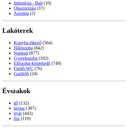
Indonézia - Bali
(10)
Olaszország
(37)
Ausztria
(2)
Lakóterek
Konyha-étkező
(564)
Hálószoba
(842)
Nappali
(877)
Gyerekszoba
(102)
Előszoba-közlekedő
(749)
Fürdő-WC
(76)
Gardrób
(24)
Évszakok
tél
(132)
tavasz
(387)
nyár
(443)
ősz
(119)