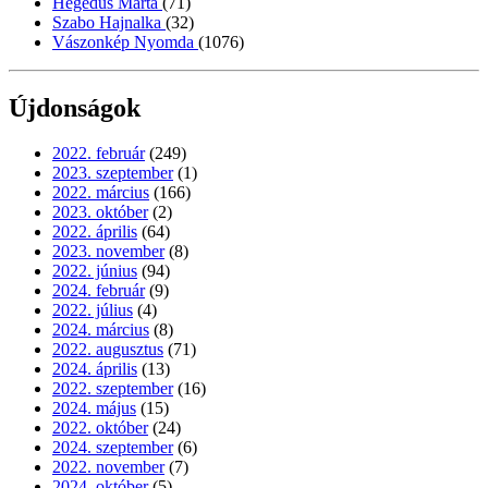
Hegedűs Márta
(71)
Szabo Hajnalka
(32)
Vászonkép Nyomda
(1076)
Újdonságok
2022. február
(249)
2023. szeptember
(1)
2022. március
(166)
2023. október
(2)
2022. április
(64)
2023. november
(8)
2022. június
(94)
2024. február
(9)
2022. július
(4)
2024. március
(8)
2022. augusztus
(71)
2024. április
(13)
2022. szeptember
(16)
2024. május
(15)
2022. október
(24)
2024. szeptember
(6)
2022. november
(7)
2024. október
(5)