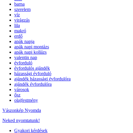
barna
szerelem
víz
virágzás
lila
makró
erdő
apák napja
apák napi montázs
apák napi kollázs
valentin nap
évforduló
évfordulós ajándék
házassági évforduló
ajándék házassági évfordulóra
ajándék évfordulóra
városok
ősz
olajfestmény
Vászonkép Nyomda
Neked nyomtatunk!
Gyakori kérdések