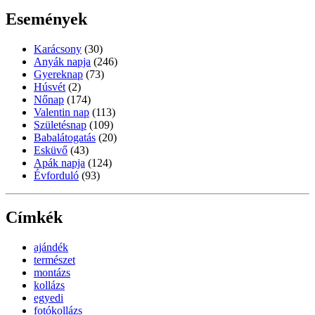
Események
Karácsony
(30)
Anyák napja
(246)
Gyereknap
(73)
Húsvét
(2)
Nőnap
(174)
Valentin nap
(113)
Születésnap
(109)
Babalátogatás
(20)
Esküvő
(43)
Apák napja
(124)
Évforduló
(93)
Címkék
ajándék
természet
montázs
kollázs
egyedi
fotókollázs