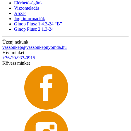
Elérhetőségünk
Viszonteladás
ÁSZF
Jogi információk
Ginop Plusz 1.4.3-24 “B”
Ginop Plusz 2.1.3-24
Üzenj nekünk
vaszonkep@vaszonkepnyomda.hu
Hívj minket
+36-20-933-0915
Kövess minket