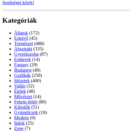
Segítséget kérek!
Kategóriák
Állatok
(172)
Esküvő
(45)
Természet
(488)
Absztrakt
(335)
Gyerekszoba
(87)
Emberek
(14)
Fantasy
(29)
Budapest
(40)
Grafikák
(250)
Idézetek
(400)
Vallás
(32)
Ételek
(48)
Művészet
(14)
Fekete-fehér
(80)
Kifestők
(51)
Gyümölcsök
(19)
Modern
(9)
Italok
(25)
Zene
(7)