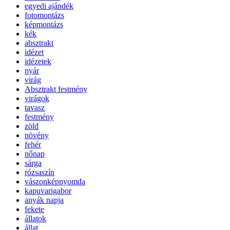
egyedi ajándék
fotomontázs
képmontázs
kék
absztrakt
idézet
idézetek
nyár
virág
Absztrakt festmény
virágok
tavasz
festmény
zöld
növény
fehér
nőnap
sárga
rózsaszín
vászonképnyomda
kapuvarigabor
anyák napja
fekete
állatok
állat