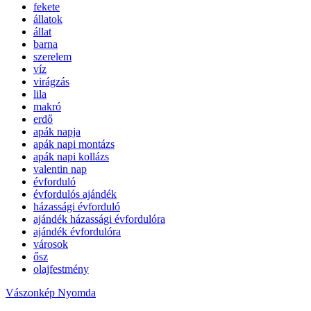
fekete
állatok
állat
barna
szerelem
víz
virágzás
lila
makró
erdő
apák napja
apák napi montázs
apák napi kollázs
valentin nap
évforduló
évfordulós ajándék
házassági évforduló
ajándék házassági évfordulóra
ajándék évfordulóra
városok
ősz
olajfestmény
Vászonkép Nyomda