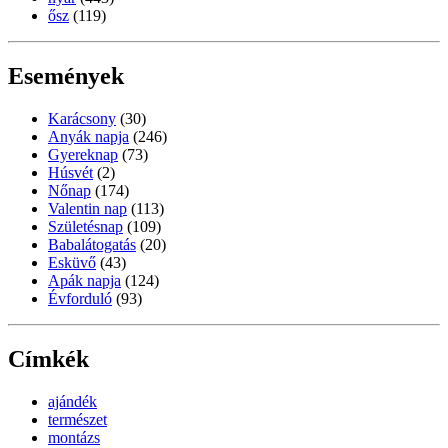
ősz
(119)
Események
Karácsony
(30)
Anyák napja
(246)
Gyereknap
(73)
Húsvét
(2)
Nőnap
(174)
Valentin nap
(113)
Születésnap
(109)
Babalátogatás
(20)
Esküvő
(43)
Apák napja
(124)
Évforduló
(93)
Címkék
ajándék
természet
montázs