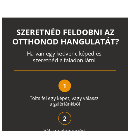
SZERETNÉD FELDOBNI AZ
OTTHONOD HANGULATÁT?
H
a
v
a
n
e
g
y
k
e
d
v
e
n
c
k
é
p
e
d
é
s
s
z
e
r
e
t
n
é
d a
f
a
l
a
d
o
n
l
á
t
n
i
1
T
ö
l
t
s
f
e
l
e
g
y
k
é
pe
t
,
v
a
g
y
v
á
l
a
ss
z
a
g
a
lé
r
i
án
k
b
ó
l
2
V
á
l
a
ss
z
e
l
r
e
n
d
e
z
é
s
t