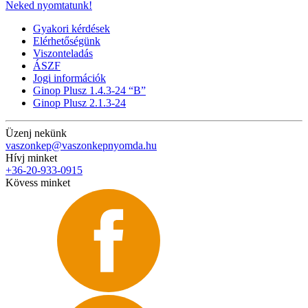
Neked nyomtatunk!
Gyakori kérdések
Elérhetőségünk
Viszonteladás
ÁSZF
Jogi információk
Ginop Plusz 1.4.3-24 “B”
Ginop Plusz 2.1.3-24
Üzenj nekünk
vaszonkep@vaszonkepnyomda.hu
Hívj minket
+36-20-933-0915
Kövess minket