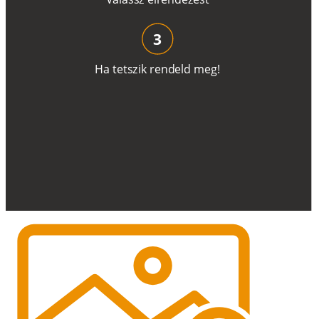
3
H
a
t
e
t
s
z
i
k
r
e
n
d
el
d
m
e
g
!