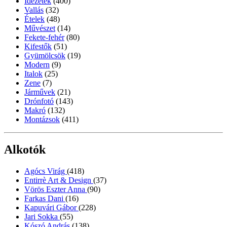
Idézetek
(400)
Vallás
(32)
Ételek
(48)
Művészet
(14)
Fekete-fehér
(80)
Kifestők
(51)
Gyümölcsök
(19)
Modern
(9)
Italok
(25)
Zene
(7)
Járművek
(21)
Drónfotó
(143)
Makró
(132)
Montázsok
(411)
Alkotók
Agócs Virág
(418)
Entirrè Art & Design
(37)
Vörös Eszter Anna
(90)
Farkas Dani
(16)
Kapuvári Gábor
(228)
Jari Sokka
(55)
Kószó András
(138)