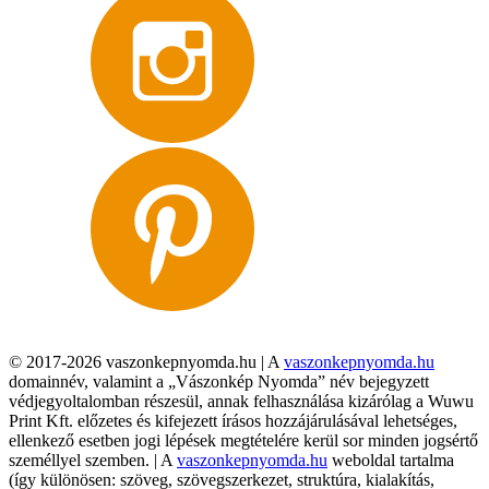
© 2017-2026 vaszonkepnyomda.hu | A
vaszonkepnyomda.hu
domainnév, valamint a „Vászonkép Nyomda” név bejegyzett
védjegyoltalomban részesül, annak felhasználása kizárólag a Wuwu
Print Kft. előzetes és kifejezett írásos hozzájárulásával lehetséges,
ellenkező esetben jogi lépések megtételére kerül sor minden jogsértő
személlyel szemben. | A
vaszonkepnyomda.hu
weboldal tartalma
(így különösen: szöveg, szövegszerkezet, struktúra, kialakítás,