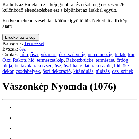
Kattints az Érdekel ez a kép gombra, és nézd meg összesen 26
különböző elrendezésben ezt a képünket az árakkal együtt.
Kedvenc elrendezéseinket külön kigyűjtöttük Neked itt a fő kép
alatt!
Érdekel ez a kép!
Kategória:
Természet
Évszak:
ősz
Címkék:
túra
,
őszi
,
víztükör
,
őszi színvilág
,
németország
,
hidak
,
kör
,
Őszi Rakotz-híd
,
természet kép
,
Rakotzbrücke
,
természet
,
ördög
hídja
,
tó
,
tavak
,
rakotzsee
,
ősz
,
őszi hangulat
,
rakotz-híd
,
hid
,
őszi
dekor
,
csodahelyek
,
őszi dekoráció
,
kirándulás
,
túrázás
,
őszi színek
Vászonkép Nyomda (1076)