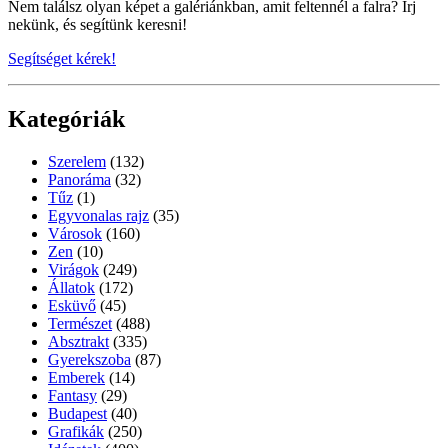
Nem találsz olyan képet a galériánkban, amit feltennél a falra? Írj
nekünk, és segítünk keresni!
Segítséget kérek!
Kategóriák
Szerelem
(132)
Panoráma
(32)
Tűz
(1)
Egyvonalas rajz
(35)
Városok
(160)
Zen
(10)
Virágok
(249)
Állatok
(172)
Esküvő
(45)
Természet
(488)
Absztrakt
(335)
Gyerekszoba
(87)
Emberek
(14)
Fantasy
(29)
Budapest
(40)
Grafikák
(250)