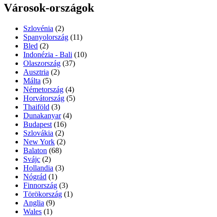
Városok-országok
Szlovénia
(2)
Spanyolország
(11)
Bled
(2)
Indonézia - Bali
(10)
Olaszország
(37)
Ausztria
(2)
Málta
(5)
Németország
(4)
Horvátország
(5)
Thaiföld
(3)
Dunakanyar
(4)
Budapest
(16)
Szlovákia
(2)
New York
(2)
Balaton
(68)
Svájc
(2)
Hollandia
(3)
Nógrád
(1)
Finnország
(3)
Törökország
(1)
Anglia
(9)
Wales
(1)