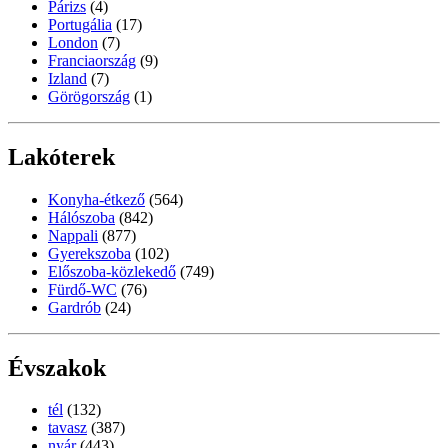
Párizs
(4)
Portugália
(17)
London
(7)
Franciaország
(9)
Izland
(7)
Görögország
(1)
Lakóterek
Konyha-étkező
(564)
Hálószoba
(842)
Nappali
(877)
Gyerekszoba
(102)
Előszoba-közlekedő
(749)
Fürdő-WC
(76)
Gardrób
(24)
Évszakok
tél
(132)
tavasz
(387)
nyár
(443)