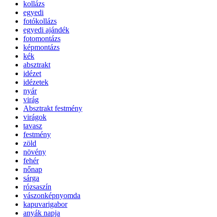
kollázs
egyedi
fotókollázs
egyedi ajándék
fotomontázs
képmontázs
kék
absztrakt
idézet
idézetek
nyár
virág
Absztrakt festmény
virágok
tavasz
festmény
zöld
növény
fehér
nőnap
sárga
rózsaszín
vászonképnyomda
kapuvarigabor
anyák napja