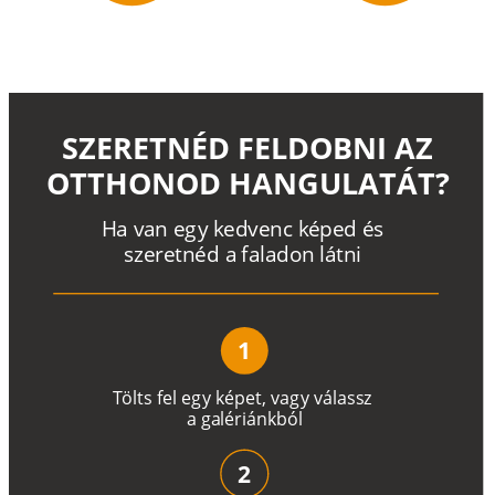
SZERETNÉD FELDOBNI AZ
OTTHONOD HANGULATÁT?
H
a
v
a
n
e
g
y
k
e
d
v
e
n
c
k
é
p
e
d
é
s
s
z
e
r
e
t
n
é
d a
f
a
l
a
d
o
n
l
á
t
n
i
1
T
ö
l
t
s
f
e
l
e
g
y
k
é
pe
t
,
v
a
g
y
v
á
l
a
ss
z
a
g
a
lé
r
i
án
k
b
ó
l
2