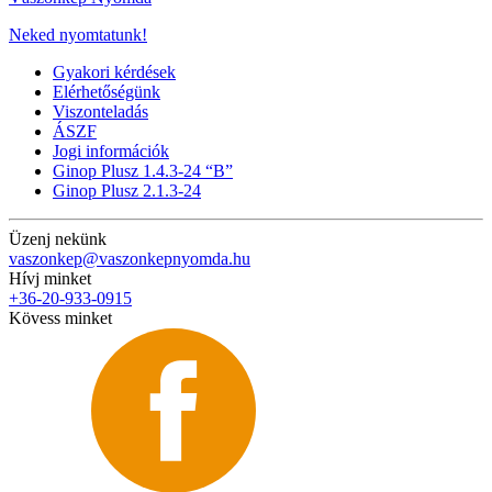
Neked nyomtatunk!
Gyakori kérdések
Elérhetőségünk
Viszonteladás
ÁSZF
Jogi információk
Ginop Plusz 1.4.3-24 “B”
Ginop Plusz 2.1.3-24
Üzenj nekünk
vaszonkep@vaszonkepnyomda.hu
Hívj minket
+36-20-933-0915
Kövess minket