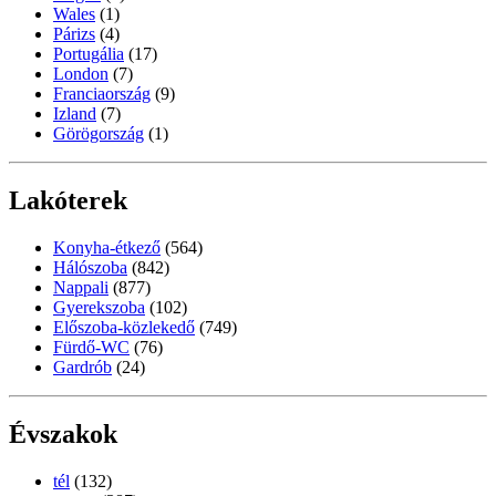
Wales
(1)
Párizs
(4)
Portugália
(17)
London
(7)
Franciaország
(9)
Izland
(7)
Görögország
(1)
Lakóterek
Konyha-étkező
(564)
Hálószoba
(842)
Nappali
(877)
Gyerekszoba
(102)
Előszoba-közlekedő
(749)
Fürdő-WC
(76)
Gardrób
(24)
Évszakok
tél
(132)