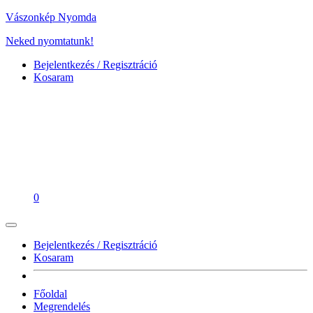
Vászonkép Nyomda
Neked nyomtatunk!
Bejelentkezés / Regisztráció
Kosaram
0
Bejelentkezés / Regisztráció
Kosaram
Főoldal
Megrendelés