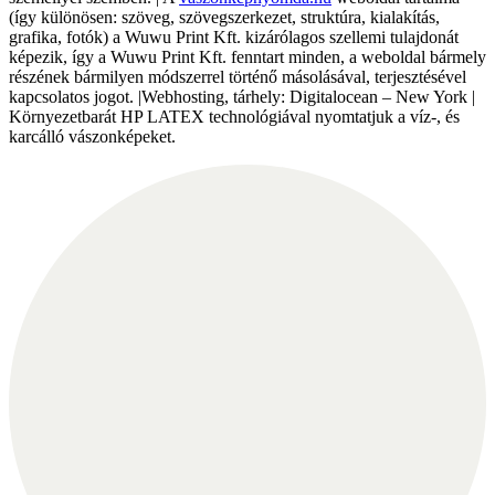
(így különösen: szöveg, szövegszerkezet, struktúra, kialakítás,
grafika, fotók) a Wuwu Print Kft. kizárólagos szellemi tulajdonát
képezik, így a Wuwu Print Kft. fenntart minden, a weboldal bármely
részének bármilyen módszerrel történő másolásával, terjesztésével
kapcsolatos jogot. |Webhosting, tárhely: Digitalocean – New York |
Környezetbarát HP LATEX technológiával nyomtatjuk a víz-, és
karcálló vászonképeket.