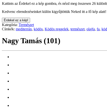
Kattints az Érdekel ez a kép gombra, és nézd meg összesen 26 különb
Kedvenc elrendezéseinket külön kigyűjtöttük Neked itt a fő kép alatt!
Érdekel ez a kép!
Kategória:
Természet
Címkék:
mediterrán
,
ködös
,
Ködös reggelek
,
természet
,
olajfa
,
fa
,
kö
Nagy Tamás (101)