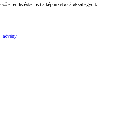
öző elrendezésben ezt a képünket az árakkal együtt.
d
,
növény