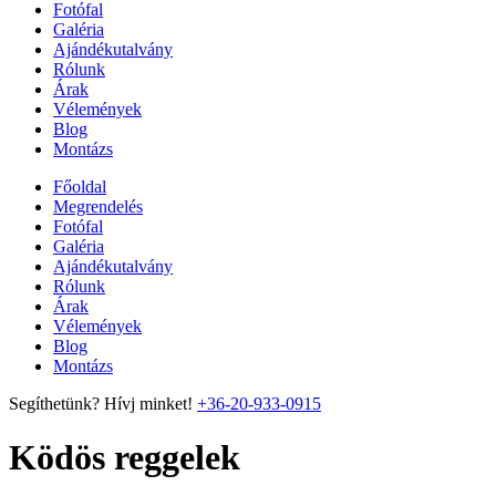
Fotófal
Galéria
Ajándékutalvány
Rólunk
Árak
Vélemények
Blog
Montázs
Főoldal
Megrendelés
Fotófal
Galéria
Ajándékutalvány
Rólunk
Árak
Vélemények
Blog
Montázs
Segíthetünk? Hívj minket!
+36-20-933-0915
Ködös reggelek