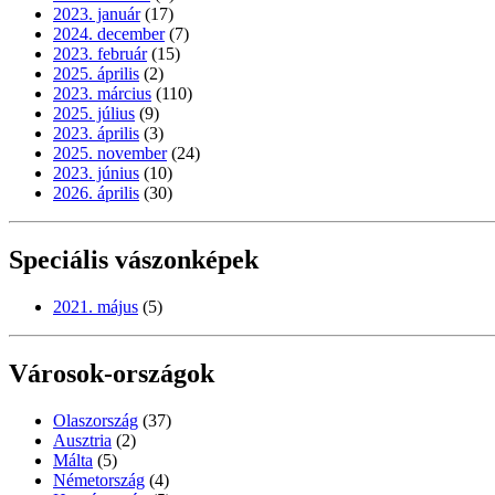
2023. január
(17)
2024. december
(7)
2023. február
(15)
2025. április
(2)
2023. március
(110)
2025. július
(9)
2023. április
(3)
2025. november
(24)
2023. június
(10)
2026. április
(30)
Speciális vászonképek
2021. május
(5)
Városok-országok
Olaszország
(37)
Ausztria
(2)
Málta
(5)
Németország
(4)