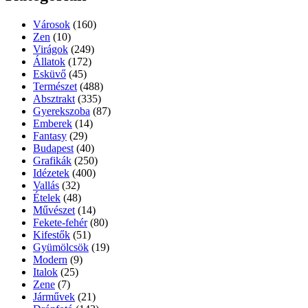
Városok
(160)
Zen
(10)
Virágok
(249)
Állatok
(172)
Esküvő
(45)
Természet
(488)
Absztrakt
(335)
Gyerekszoba
(87)
Emberek
(14)
Fantasy
(29)
Budapest
(40)
Grafikák
(250)
Idézetek
(400)
Vallás
(32)
Ételek
(48)
Művészet
(14)
Fekete-fehér
(80)
Kifestők
(51)
Gyümölcsök
(19)
Modern
(9)
Italok
(25)
Zene
(7)
Járművek
(21)