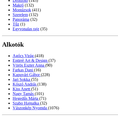
Drónfotó
(143)
Makró
(132)
Montázsok
(411)
Szerelem
(132)
Panoráma
(32)
Tűz
(1)
Egyvonalas rajz
(35)
Alkotók
Agócs Virág
(418)
Entirrè Art & Design
(37)
Vörös Eszter Anna
(90)
Farkas Dani
(16)
Kapuvári Gábor
(228)
Jari Sokka
(55)
Kószó András
(138)
Kiss Anett
(51)
Nagy Tamás
(101)
Hegedűs Márta
(71)
Szabo Hajnalka
(32)
Vászonkép Nyomda
(1076)