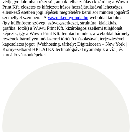
védjegyoltalomban részesül, annak felhasználása kizárólag a Wuwu
Print Kft. előzetes és kifejezett írásos hozzájárulásával lehetséges,
ellenkező esetben jogi lépések megtételére kerül sor minden jogsértő
személlyel szemben. | A
vaszonkepnyomda.hu
weboldal tartalma
(így különösen: szöveg, szövegszerkezet, struktúra, kialakítás,
grafika, fotók) a Wuwu Print Kft. kizárólagos szellemi tulajdonát
képezik, így a Wuwu Print Kft. fenntart minden, a weboldal bármely
részének bármilyen módszerrel történő másolásával, terjesztésével
kapcsolatos jogot. |Webhosting, tárhely: Digitalocean – New York |
Környezetbarát HP LATEX technológiával nyomtatjuk a víz-, és
karcálló vászonképeket.