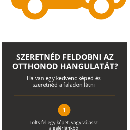
SZERETNÉD FELDOBNI AZ
OTTHONOD HANGULATÁT?
H
a
v
a
n
e
g
y
k
e
d
v
e
n
c
k
é
p
e
d
é
s
s
z
e
r
e
t
n
é
d a
f
a
l
a
d
o
n
l
á
t
n
i
1
T
ö
l
t
s
f
e
l
e
g
y
k
é
pe
t
,
v
a
g
y
v
á
l
a
ss
z
a
g
a
lé
r
i
án
k
b
ó
l