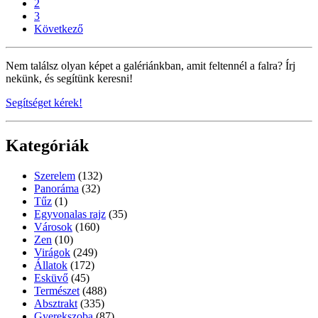
2
3
Következő
Nem találsz olyan képet a galériánkban, amit feltennél a falra? Írj
nekünk, és segítünk keresni!
Segítséget kérek!
Kategóriák
Szerelem
(132)
Panoráma
(32)
Tűz
(1)
Egyvonalas rajz
(35)
Városok
(160)
Zen
(10)
Virágok
(249)
Állatok
(172)
Esküvő
(45)
Természet
(488)
Absztrakt
(335)
Gyerekszoba
(87)