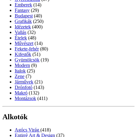
Emberek
(14)
Fantasy
(29)
Budapest
(40)
Grafikák
(250)
Idézetek
(400)
Vallás
(32)
Ételek
(48)
Művészet
(14)
Fekete-fehér
(80)
Kifestők
(51)
Gyümölcsök
(19)
Modern
(9)
Italok
(25)
Zene
(7)
Járművek
(21)
Drónfotó
(143)
Makró
(132)
Montázsok
(411)
Alkotók
Agócs Virág
(418)
Entirrè Art & Design
(37)