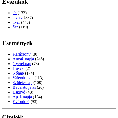
Évszakok
tél
(132)
tavasz
(387)
nyár
(443)
ősz
(119)
Események
Karácsony
(30)
Anyák napja
(246)
Gyereknap
(73)
Húsvét
(2)
Nőnap
(174)
Valentin nap
(113)
Születésnap
(109)
Babalátogatás
(20)
Esküvő
(43)
Apák napja
(124)
Évforduló
(93)
Címkék