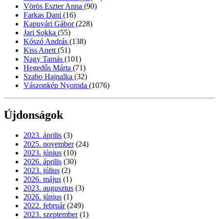
Vörös Eszter Anna
(90)
Farkas Dani
(16)
Kapuvári Gábor
(228)
Jari Sokka
(55)
Kószó András
(138)
Kiss Anett
(51)
Nagy Tamás
(101)
Hegedűs Márta
(71)
Szabo Hajnalka
(32)
Vászonkép Nyomda
(1076)
Újdonságok
2023. április
(3)
2025. november
(24)
2023. június
(10)
2026. április
(30)
2023. július
(2)
2026. május
(1)
2023. augusztus
(3)
2026. június
(1)
2022. február
(249)
2023. szeptember
(1)