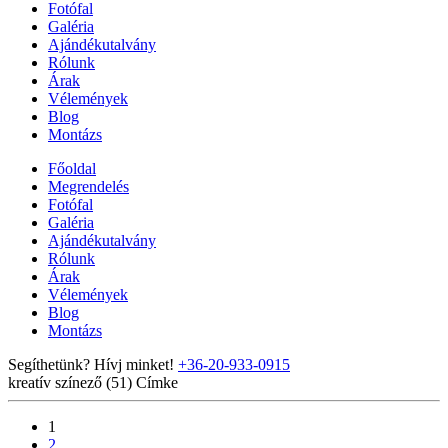
Fotófal
Galéria
Ajándékutalvány
Rólunk
Árak
Vélemények
Blog
Montázs
Főoldal
Megrendelés
Fotófal
Galéria
Ajándékutalvány
Rólunk
Árak
Vélemények
Blog
Montázs
Segíthetünk? Hívj minket!
+36-20-933-0915
kreatív színező (51)
Címke
1
2