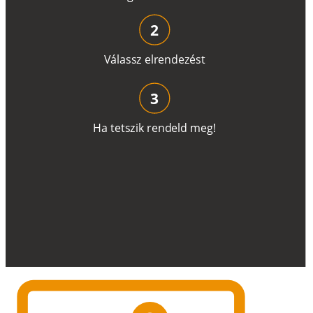
2
V
á
l
a
ss
z
e
l
r
e
n
d
e
z
é
s
t
3
H
a
t
e
t
s
z
i
k
r
e
n
d
el
d
m
e
g
!