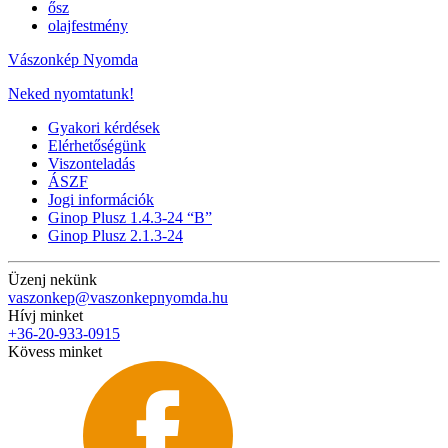
ősz
olajfestmény
Vászonkép Nyomda
Neked nyomtatunk!
Gyakori kérdések
Elérhetőségünk
Viszonteladás
ÁSZF
Jogi információk
Ginop Plusz 1.4.3-24 “B”
Ginop Plusz 2.1.3-24
Üzenj nekünk
vaszonkep@vaszonkepnyomda.hu
Hívj minket
+36-20-933-0915
Kövess minket