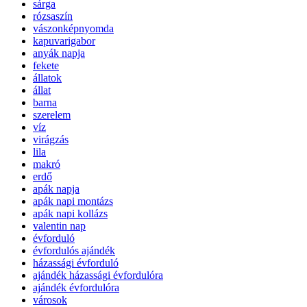
sárga
rózsaszín
vászonképnyomda
kapuvarigabor
anyák napja
fekete
állatok
állat
barna
szerelem
víz
virágzás
lila
makró
erdő
apák napja
apák napi montázs
apák napi kollázs
valentin nap
évforduló
évfordulós ajándék
házassági évforduló
ajándék házassági évfordulóra
ajándék évfordulóra
városok