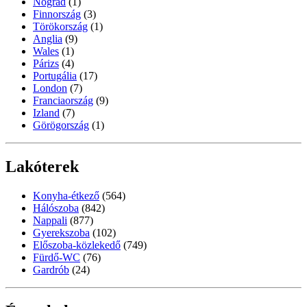
Nógrád
(1)
Finnország
(3)
Törökország
(1)
Anglia
(9)
Wales
(1)
Párizs
(4)
Portugália
(17)
London
(7)
Franciaország
(9)
Izland
(7)
Görögország
(1)
Lakóterek
Konyha-étkező
(564)
Hálószoba
(842)
Nappali
(877)
Gyerekszoba
(102)
Előszoba-közlekedő
(749)
Fürdő-WC
(76)
Gardrób
(24)