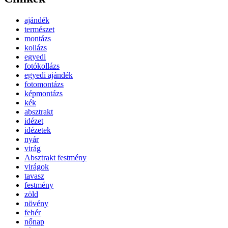
ajándék
természet
montázs
kollázs
egyedi
fotókollázs
egyedi ajándék
fotomontázs
képmontázs
kék
absztrakt
idézet
idézetek
nyár
virág
Absztrakt festmény
virágok
tavasz
festmény
zöld
növény
fehér
nőnap