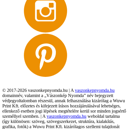
© 2017-2026 vaszonkepnyomda.hu | A
vaszonkepnyomda.hu
domainnév, valamint a „Vászonkép Nyomda” név bejegyzett
védjegyoltalomban részesül, annak felhasználása kizárólag a Wuwu
Print Kft. előzetes és kifejezett írásos hozzájárulásával lehetséges,
ellenkező esetben jogi lépések megtételére kerül sor minden jogsértő
személlyel szemben. | A
vaszonkepnyomda.hu
weboldal tartalma
(így különösen: szöveg, szövegszerkezet, struktúra, kialakítás,
grafika, fotók) a Wuwu Print Kft. kizárólagos szellemi tulajdonát