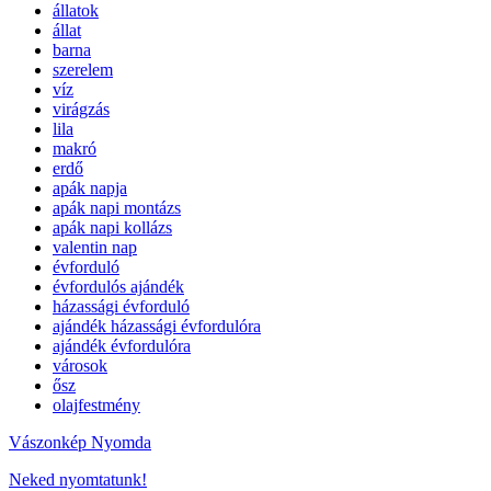
állatok
állat
barna
szerelem
víz
virágzás
lila
makró
erdő
apák napja
apák napi montázs
apák napi kollázs
valentin nap
évforduló
évfordulós ajándék
házassági évforduló
ajándék házassági évfordulóra
ajándék évfordulóra
városok
ősz
olajfestmény
Vászonkép Nyomda
Neked nyomtatunk!