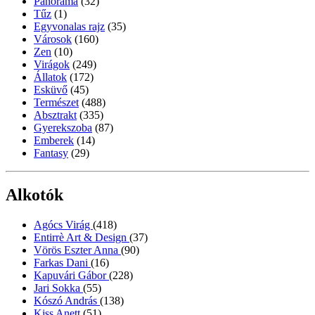
Panoráma
(32)
Tűz
(1)
Egyvonalas rajz
(35)
Városok
(160)
Zen
(10)
Virágok
(249)
Állatok
(172)
Esküvő
(45)
Természet
(488)
Absztrakt
(335)
Gyerekszoba
(87)
Emberek
(14)
Fantasy
(29)
Alkotók
Agócs Virág
(418)
Entirrè Art & Design
(37)
Vörös Eszter Anna
(90)
Farkas Dani
(16)
Kapuvári Gábor
(228)
Jari Sokka
(55)
Kószó András
(138)
Kiss Anett
(51)