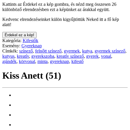
Kattints az Érdekel ez a kép gombra, és nézd meg összesen 26
különböző elrendezésben ezt a képünket az árakkal együtt.
Kedvenc elrendezéseinket külön kigyűjtöttük Neked itt a fő kép
alatt!
Érdekel ez a kép!
Kategória:
Kifestők
Esemény:
Gyereknap
Címkék:
színező
,
felnőtt színező
,
gyermek
,
kutya
,
gyermek színező
,
kutyus
,
kreatív
,
gyerekszoba
,
kreatív színező
,
gyerek
,
vonal
,
ajándék
,
körvonal
,
minta
,
gyereknap
,
kifestő
Kiss Anett (51)