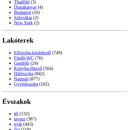
Thaiföld
(3)
Dunakanyar
(4)
Budapest
(16)
Szlovákia
(2)
New York
(2)
Lakóterek
Előszoba-közlekedő
(749)
Fürdő-WC
(76)
Gardrób
(24)
Konyha-étkező
(564)
Hálószoba
(842)
Nappali
(877)
Gyerekszoba
(102)
Évszakok
tél
(132)
tavasz
(387)
nyár
(443)
ősz
(119)