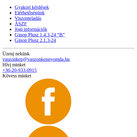
Gyakori kérdések
Elérhetőségünk
Viszonteladás
ÁSZF
Jogi információk
Ginop Plusz 1.4.3-24 “B”
Ginop Plusz 2.1.3-24
Üzenj nekünk
vaszonkep@vaszonkepnyomda.hu
Hívj minket
+36-20-933-0915
Kövess minket