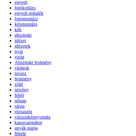
egyedi
fotókollázs
egyedi ajándék
fotomontázs
képmontázs
kék
absztrakt
idézet
idézetek
nyár
virág
Absztrakt festmény
virágok
tavasz
festmény
zöld
növény
fehér
nőnap
sárga
rózsaszín
vászonképnyomda
kapuvarigabor
anyák napja
fekete