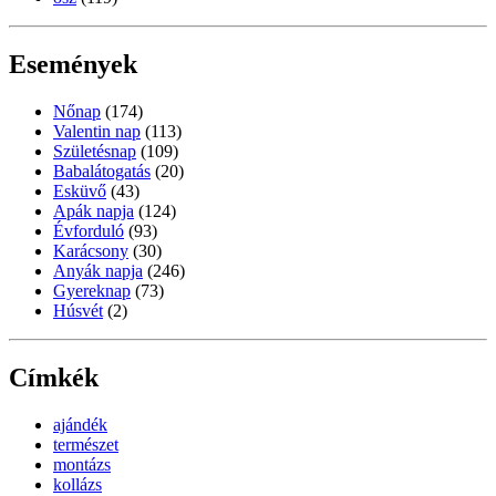
Események
Nőnap
(174)
Valentin nap
(113)
Születésnap
(109)
Babalátogatás
(20)
Esküvő
(43)
Apák napja
(124)
Évforduló
(93)
Karácsony
(30)
Anyák napja
(246)
Gyereknap
(73)
Húsvét
(2)
Címkék
ajándék
természet
montázs
kollázs