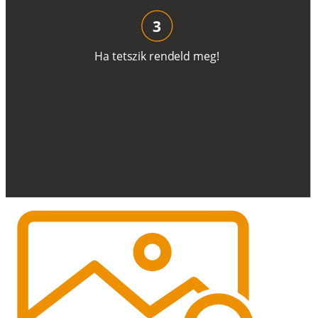
3
H
a
t
e
t
s
z
i
k
r
e
n
d
el
d
m
e
g
!