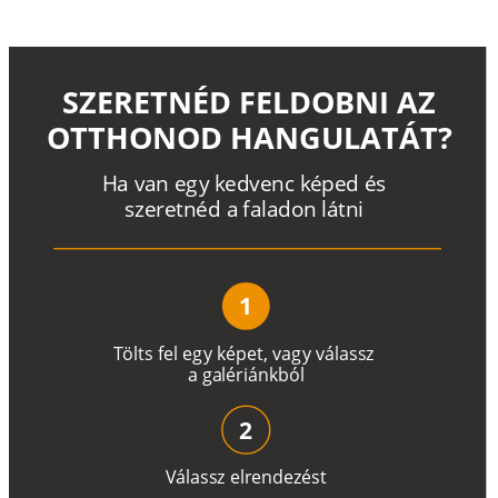
SZERETNÉD FELDOBNI AZ
OTTHONOD HANGULATÁT?
H
a
v
a
n
e
g
y
k
e
d
v
e
n
c
k
é
p
e
d
é
s
s
z
e
r
e
t
n
é
d a
f
a
l
a
d
o
n
l
á
t
n
i
1
T
ö
l
t
s
f
e
l
e
g
y
k
é
pe
t
,
v
a
g
y
v
á
l
a
ss
z
a
g
a
lé
r
i
án
k
b
ó
l
2
V
á
l
a
ss
z
e
l
r
e
n
d
e
z
é
s
t