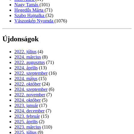
Nagy Tamás
(101)
Hegedűs Márta
(71)
Szabo Hajnalka
(32)
Vászonkép Nyomda
(1076)
Újdonságok
2022. július
(4)
2024. március
(8)
2022. augusztus
(71)
2024. április
(13)
2022. szeptember
(16)
2024. május
(15)
2022. október
(24)
2024. szeptember
(6)
2022. november
(7)
2024. október
(5)
2023. január
(17)
2024. december
(7)
2023. február
(15)
2025. április
(2)
2023. március
(110)
2025. július
(9)