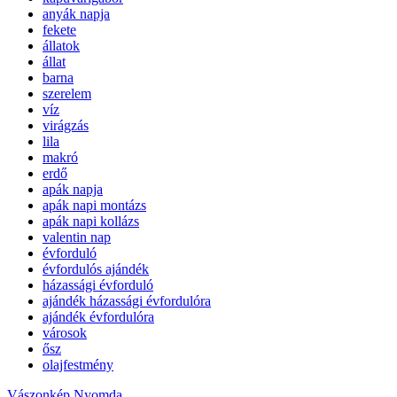
anyák napja
fekete
állatok
állat
barna
szerelem
víz
virágzás
lila
makró
erdő
apák napja
apák napi montázs
apák napi kollázs
valentin nap
évforduló
évfordulós ajándék
házassági évforduló
ajándék házassági évfordulóra
ajándék évfordulóra
városok
ősz
olajfestmény
Vászonkép Nyomda