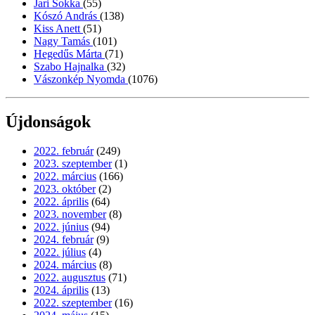
Jari Sokka
(55)
Kószó András
(138)
Kiss Anett
(51)
Nagy Tamás
(101)
Hegedűs Márta
(71)
Szabo Hajnalka
(32)
Vászonkép Nyomda
(1076)
Újdonságok
2022. február
(249)
2023. szeptember
(1)
2022. március
(166)
2023. október
(2)
2022. április
(64)
2023. november
(8)
2022. június
(94)
2024. február
(9)
2022. július
(4)
2024. március
(8)
2022. augusztus
(71)
2024. április
(13)
2022. szeptember
(16)