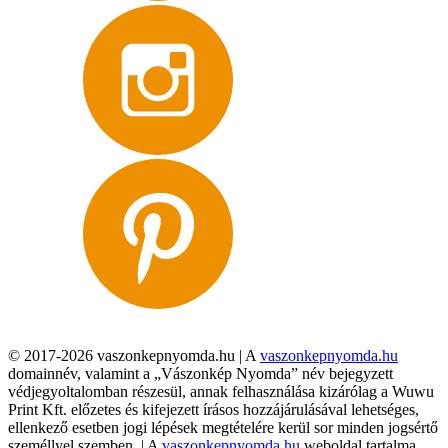
© 2017-2026 vaszonkepnyomda.hu | A
vaszonkepnyomda.hu
domainnév, valamint a „Vászonkép Nyomda” név bejegyzett
védjegyoltalomban részesül, annak felhasználása kizárólag a Wuwu
Print Kft. előzetes és kifejezett írásos hozzájárulásával lehetséges,
ellenkező esetben jogi lépések megtételére kerül sor minden jogsértő
személlyel szemben. | A
vaszonkepnyomda.hu
weboldal tartalma