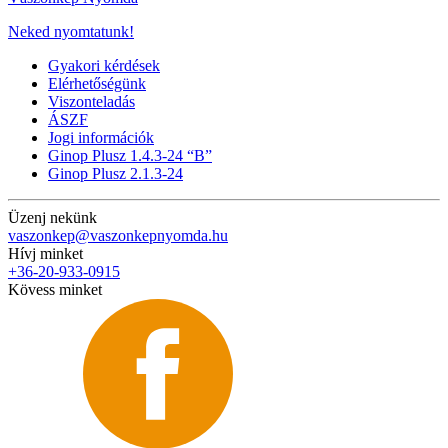
Neked nyomtatunk!
Gyakori kérdések
Elérhetőségünk
Viszonteladás
ÁSZF
Jogi információk
Ginop Plusz 1.4.3-24 “B”
Ginop Plusz 2.1.3-24
Üzenj nekünk
vaszonkep@vaszonkepnyomda.hu
Hívj minket
+36-20-933-0915
Kövess minket