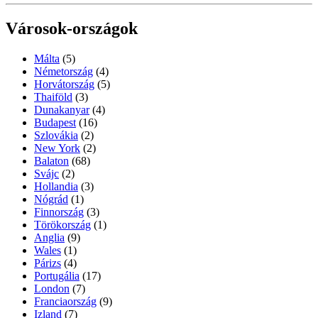
Városok-országok
Málta
(5)
Németország
(4)
Horvátország
(5)
Thaiföld
(3)
Dunakanyar
(4)
Budapest
(16)
Szlovákia
(2)
New York
(2)
Balaton
(68)
Svájc
(2)
Hollandia
(3)
Nógrád
(1)
Finnország
(3)
Törökország
(1)
Anglia
(9)
Wales
(1)
Párizs
(4)
Portugália
(17)
London
(7)
Franciaország
(9)
Izland
(7)