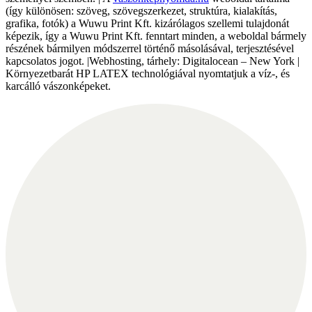
(így különösen: szöveg, szövegszerkezet, struktúra, kialakítás,
grafika, fotók) a Wuwu Print Kft. kizárólagos szellemi tulajdonát
képezik, így a Wuwu Print Kft. fenntart minden, a weboldal bármely
részének bármilyen módszerrel történő másolásával, terjesztésével
kapcsolatos jogot. |Webhosting, tárhely: Digitalocean – New York |
Környezetbarát HP LATEX technológiával nyomtatjuk a víz-, és
karcálló vászonképeket.