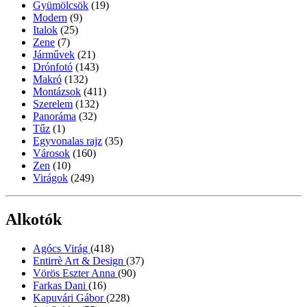
Gyümölcsök
(19)
Modern
(9)
Italok
(25)
Zene
(7)
Járművek
(21)
Drónfotó
(143)
Makró
(132)
Montázsok
(411)
Szerelem
(132)
Panoráma
(32)
Tűz
(1)
Egyvonalas rajz
(35)
Városok
(160)
Zen
(10)
Virágok
(249)
Alkotók
Agócs Virág
(418)
Entirrè Art & Design
(37)
Vörös Eszter Anna
(90)
Farkas Dani
(16)
Kapuvári Gábor
(228)