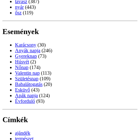
tavasz
(387)
nyár
(443)
ősz
(119)
Események
Karácsony
(30)
Anyák napja
(246)
Gyereknap
(73)
Húsvét
(2)
Nőnap
(174)
Valentin nap
(113)
Születésnap
(109)
Babalátogatás
(20)
Esküvő
(43)
Apák napja
(124)
Évforduló
(93)
Címkék
ajándék
természet