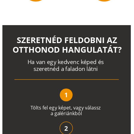
SZERETNÉD FELDOBNI AZ
OTTHONOD HANGULATÁT?
H
a
v
a
n
e
g
y
k
e
d
v
e
n
c
k
é
p
e
d
é
s
s
z
e
r
e
t
n
é
d a
f
a
l
a
d
o
n
l
á
t
n
i
1
T
ö
l
t
s
f
e
l
e
g
y
k
é
pe
t
,
v
a
g
y
v
á
l
a
ss
z
a
g
a
lé
r
i
án
k
b
ó
l
2