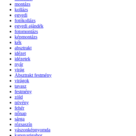
montázs
kollázs
egyedi
fotókollázs
egyedi ajándék
fotomontázs
képmontázs
kék
absztrakt
idézet
idézetek
nyár
virág
Absztrakt festmény
virágok
tavasz
festmény
zöld
növény
fehér
nőnap
sárga
rózsaszín
vászonképnyomda
kapuvarigabor