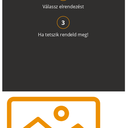
V
á
l
a
ss
z
e
l
r
e
n
d
e
z
é
s
t
3
H
a
t
e
t
s
z
i
k
r
e
n
d
el
d
m
e
g
!