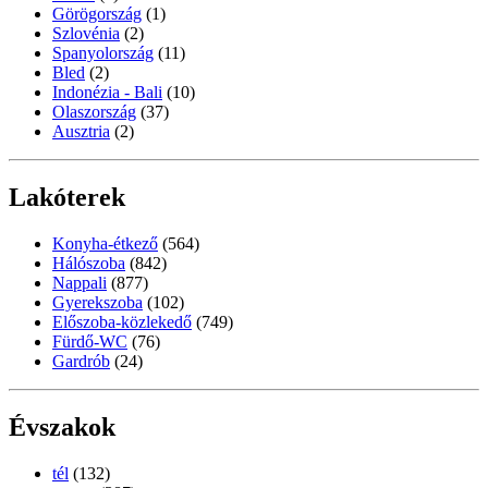
Görögország
(1)
Szlovénia
(2)
Spanyolország
(11)
Bled
(2)
Indonézia - Bali
(10)
Olaszország
(37)
Ausztria
(2)
Lakóterek
Konyha-étkező
(564)
Hálószoba
(842)
Nappali
(877)
Gyerekszoba
(102)
Előszoba-közlekedő
(749)
Fürdő-WC
(76)
Gardrób
(24)
Évszakok
tél
(132)