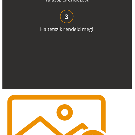
3
H
a
t
e
t
s
z
i
k
r
e
n
d
el
d
m
e
g
!