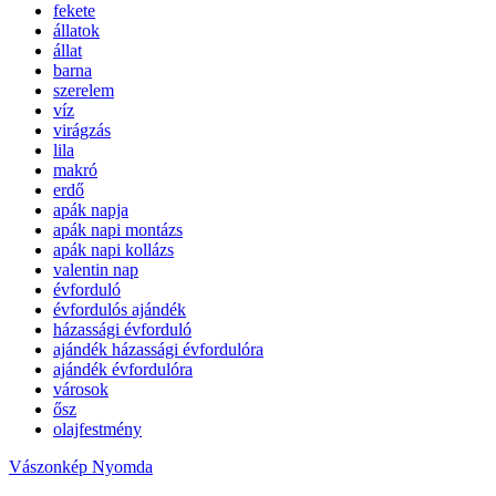
fekete
állatok
állat
barna
szerelem
víz
virágzás
lila
makró
erdő
apák napja
apák napi montázs
apák napi kollázs
valentin nap
évforduló
évfordulós ajándék
házassági évforduló
ajándék házassági évfordulóra
ajándék évfordulóra
városok
ősz
olajfestmény
Vászonkép Nyomda