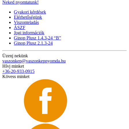
Neked nyomtatunk!
Gyakori kérdések
Elérhetőségünk
Viszonteladás
ÁSZF
Jogi információk
Ginop Plusz 1.4.3-24 “B”
Ginop Plusz 2.1.3-24
Üzenj nekünk
vaszonkep@vaszonkepnyomda.hu
Hívj minket
+36-20-933-0915
Kövess minket