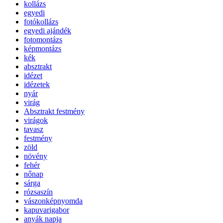
kollázs
egyedi
fotókollázs
egyedi ajándék
fotomontázs
képmontázs
kék
absztrakt
idézet
idézetek
nyár
virág
Absztrakt festmény
virágok
tavasz
festmény
zöld
növény
fehér
nőnap
sárga
rózsaszín
vászonképnyomda
kapuvarigabor
anyák napja