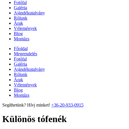
Fotófal
Galéria
Ajándékutalvány
Rólunk
Árak
Vélemények
Blog
Montázs
Főoldal
Megrendelés
Fotófal
Galéria
Ajándékutalvány
Rólunk
Árak
Vélemények
Blog
Montázs
Segíthetünk? Hívj minket!
+36-20-933-0915
Különös tófenék