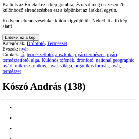
Kattints az Érdekel ez a kép gombra, és nézd meg összesen 26
különböző elrendezésben ezt a képünket az árakkal együtt.
Kedvenc elrendezéseinket külön kigyűjtöttük Neked itt a fő kép
alatt!
Érdekel ez a kép!
Kategóriák:
Drónfotó
,
Természet
Évszak:
nyár
Címkék:
tó
,
természetfotó
,
absztrakt
,
nyári természet
,
nyári
természetfotó
,
alga
,
Különös tófenék
,
drónfotó
,
national geographic
,
nyári
,
mikroszkopikus
,
tavak világa
,
organikus formák
,
nyár
,
természet
Kószó András (138)