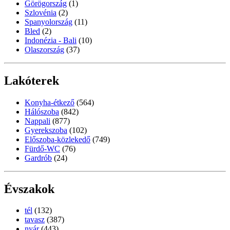
Görögország
(1)
Szlovénia
(2)
Spanyolország
(11)
Bled
(2)
Indonézia - Bali
(10)
Olaszország
(37)
Lakóterek
Konyha-étkező
(564)
Hálószoba
(842)
Nappali
(877)
Gyerekszoba
(102)
Előszoba-közlekedő
(749)
Fürdő-WC
(76)
Gardrób
(24)
Évszakok
tél
(132)
tavasz
(387)
nyár
(443)