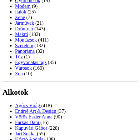
Gyümölcsök
(19)
Modern
(9)
Italok
(25)
Zene
(7)
Járművek
(21)
Drónfotó
(143)
Makró
(132)
Montázsok
(411)
Szerelem
(132)
Panoráma
(32)
Tűz
(1)
Egyvonalas rajz
(35)
Városok
(160)
Zen
(10)
Alkotók
Agócs Virág
(418)
Entirrè Art & Design
(37)
Vörös Eszter Anna
(90)
Farkas Dani
(16)
Kapuvári Gábor
(228)
Jari Sokka
(55)
Kószó András
(138)