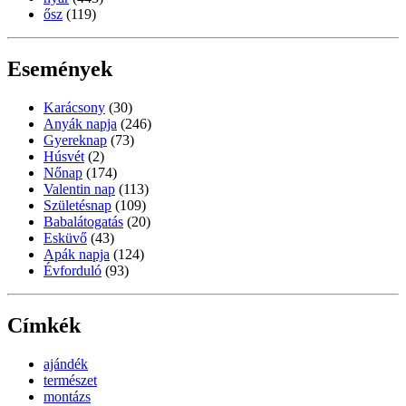
ősz
(119)
Események
Karácsony
(30)
Anyák napja
(246)
Gyereknap
(73)
Húsvét
(2)
Nőnap
(174)
Valentin nap
(113)
Születésnap
(109)
Babalátogatás
(20)
Esküvő
(43)
Apák napja
(124)
Évforduló
(93)
Címkék
ajándék
természet
montázs