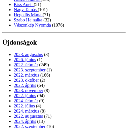
Kiss Anett
(51)
Nagy Tamás
(101)
Hegedűs Márta
(71)
Szabo Hajnalka
(32)
Vászonkép Nyomda
(1076)
Újdonságok
2023. augusztus
(3)
2026. június
(1)
2022. február
(249)
2023. szeptember
(1)
2022. március
(166)
2023. október
(2)
2022. április
(64)
2023. november
(8)
2022. június
(94)
2024. február
(9)
2022. július
(4)
2024. március
(8)
2022. augusztus
(71)
2024. április
(13)
2022. szeptember
(16)