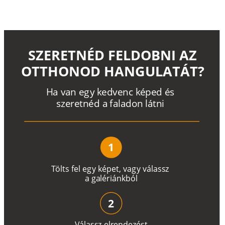
SZERETNÉD FELDOBNI AZ
OTTHONOD HANGULATÁT?
H
a
v
a
n
e
g
y
k
e
d
v
e
n
c
k
é
p
e
d
é
s
s
z
e
r
e
t
n
é
d a
f
a
l
a
d
o
n
l
á
t
n
i
1
T
ö
l
t
s
f
e
l
e
g
y
k
é
pe
t
,
v
a
g
y
v
á
l
a
ss
z
a
g
a
lé
r
i
án
k
b
ó
l
2
V
á
l
a
ss
z
e
l
r
e
n
d
e
z
é
s
t