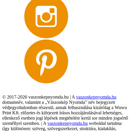
© 2017-2026 vaszonkepnyomda.hu | A
vaszonkepnyomda.hu
domainnév, valamint a „Vászonkép Nyomda” név bejegyzett
védjegyoltalomban részesül, annak felhasználása kizárólag a Wuwu
Print Kft. előzetes és kifejezett írásos hozzájárulásával lehetséges,
ellenkező esetben jogi lépések megtételére kerül sor minden jogsértő
személlyel szemben. | A
vaszonkepnyomda.hu
weboldal tartalma
(így különösen: szöveg, szövegszerkezet, struktúra, kialakítás,