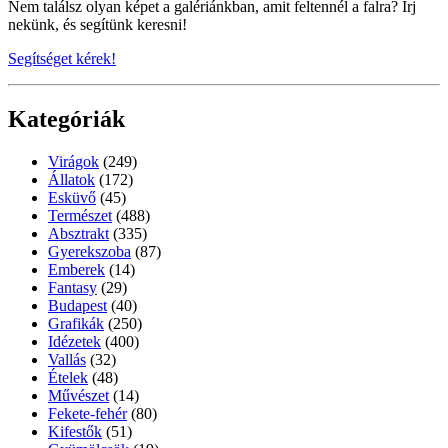
Nem találsz olyan képet a galériánkban, amit feltennél a falra? Írj
nekünk, és segítünk keresni!
Segítséget kérek!
Kategóriák
Virágok
(249)
Állatok
(172)
Esküvő
(45)
Természet
(488)
Absztrakt
(335)
Gyerekszoba
(87)
Emberek
(14)
Fantasy
(29)
Budapest
(40)
Grafikák
(250)
Idézetek
(400)
Vallás
(32)
Ételek
(48)
Művészet
(14)
Fekete-fehér
(80)
Kifestők
(51)