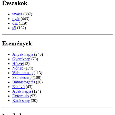
Évszakok
tavasz
(387)
nyár
(443)
ősz
(119)
tél
(132)
Események
Anyák napja
(246)
Gyereknap
(73)
Húsvét
(2)
Nőnap
(174)
Valentin nap
(113)
Születésnap
(109)
Babalátogatás
(20)
Esküvő
(43)
Apák napja
(124)
Évforduló
(93)
Karácsony
(30)