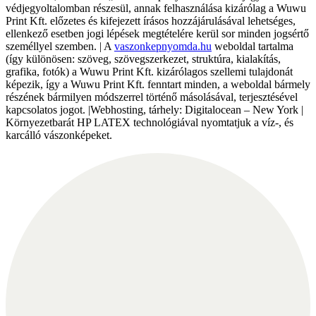
védjegyoltalomban részesül, annak felhasználása kizárólag a Wuwu
Print Kft. előzetes és kifejezett írásos hozzájárulásával lehetséges,
ellenkező esetben jogi lépések megtételére kerül sor minden jogsértő
személlyel szemben. | A
vaszonkepnyomda.hu
weboldal tartalma
(így különösen: szöveg, szövegszerkezet, struktúra, kialakítás,
grafika, fotók) a Wuwu Print Kft. kizárólagos szellemi tulajdonát
képezik, így a Wuwu Print Kft. fenntart minden, a weboldal bármely
részének bármilyen módszerrel történő másolásával, terjesztésével
kapcsolatos jogot. |Webhosting, tárhely: Digitalocean – New York |
Környezetbarát HP LATEX technológiával nyomtatjuk a víz-, és
karcálló vászonképeket.