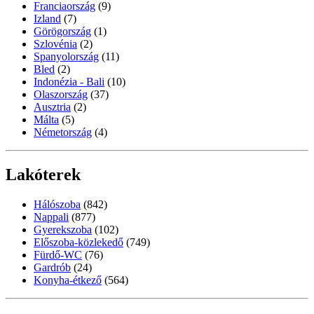
Franciaország
(9)
Izland
(7)
Görögország
(1)
Szlovénia
(2)
Spanyolország
(11)
Bled
(2)
Indonézia - Bali
(10)
Olaszország
(37)
Ausztria
(2)
Málta
(5)
Németország
(4)
Lakóterek
Hálószoba
(842)
Nappali
(877)
Gyerekszoba
(102)
Előszoba-közlekedő
(749)
Fürdő-WC
(76)
Gardrób
(24)
Konyha-étkező
(564)