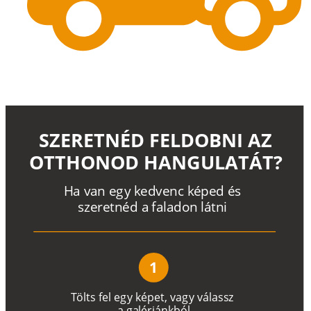
SZERETNÉD FELDOBNI AZ
OTTHONOD HANGULATÁT?
H
a
v
a
n
e
g
y
k
e
d
v
e
n
c
k
é
p
e
d
é
s
s
z
e
r
e
t
n
é
d a
f
a
l
a
d
o
n
l
á
t
n
i
1
T
ö
l
t
s
f
e
l
e
g
y
k
é
pe
t
,
v
a
g
y
v
á
l
a
ss
z
a
g
a
lé
r
i
án
k
b
ó
l