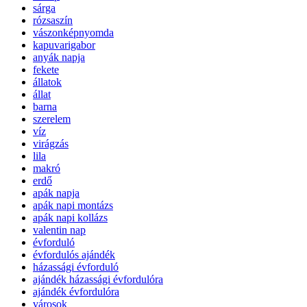
sárga
rózsaszín
vászonképnyomda
kapuvarigabor
anyák napja
fekete
állatok
állat
barna
szerelem
víz
virágzás
lila
makró
erdő
apák napja
apák napi montázs
apák napi kollázs
valentin nap
évforduló
évfordulós ajándék
házassági évforduló
ajándék házassági évfordulóra
ajándék évfordulóra
városok