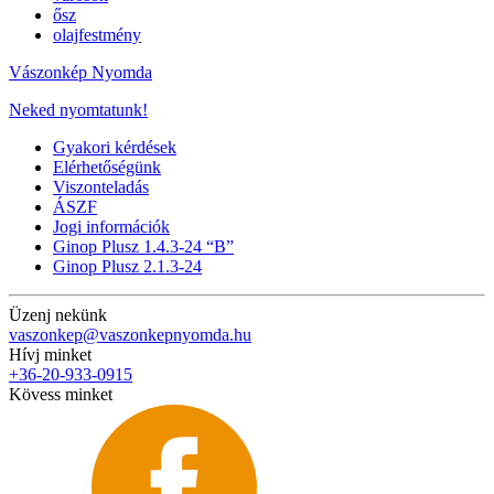
ősz
olajfestmény
Vászonkép Nyomda
Neked nyomtatunk!
Gyakori kérdések
Elérhetőségünk
Viszonteladás
ÁSZF
Jogi információk
Ginop Plusz 1.4.3-24 “B”
Ginop Plusz 2.1.3-24
Üzenj nekünk
vaszonkep@vaszonkepnyomda.hu
Hívj minket
+36-20-933-0915
Kövess minket