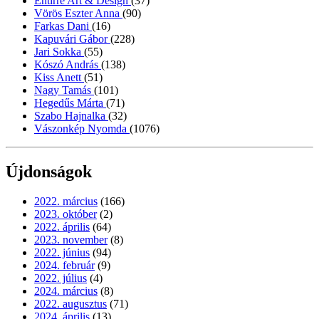
Entirrè Art & Design
(37)
Vörös Eszter Anna
(90)
Farkas Dani
(16)
Kapuvári Gábor
(228)
Jari Sokka
(55)
Kószó András
(138)
Kiss Anett
(51)
Nagy Tamás
(101)
Hegedűs Márta
(71)
Szabo Hajnalka
(32)
Vászonkép Nyomda
(1076)
Újdonságok
2022. március
(166)
2023. október
(2)
2022. április
(64)
2023. november
(8)
2022. június
(94)
2024. február
(9)
2022. július
(4)
2024. március
(8)
2022. augusztus
(71)
2024. április
(13)