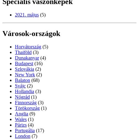
Speciális vászonképek
2021. május
(5)
Városok-országok
Horvátország
(5)
Thaiföld
(3)
Dunakanyar
(4)
Budapest
(16)
Szlovákia
(2)
New York
(2)
Balaton
(68)
Svájc
(2)
Hollandia
(3)
Nógrád
(1)
Finnország
(3)
Törökország
(1)
Anglia
(9)
Wales
(1)
Párizs
(4)
Portugália
(17)
London
(7)