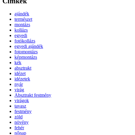
Címkék
ajándék
természet
montázs
kollázs
egyedi
fotókollázs
egyedi ajándék
fotomontázs
képmontázs
kék
absztrakt
idézet
idézetek
nyár
virág
Absztrakt festmény
virágok
tavasz
festmény
zöld
növény
fehér
nőnap