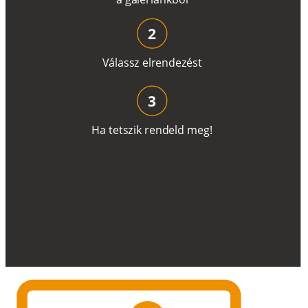
2
V
á
l
a
ss
z
e
l
r
e
n
d
e
z
é
s
t
3
H
a
t
e
t
s
z
i
k
r
e
n
d
el
d
m
e
g
!