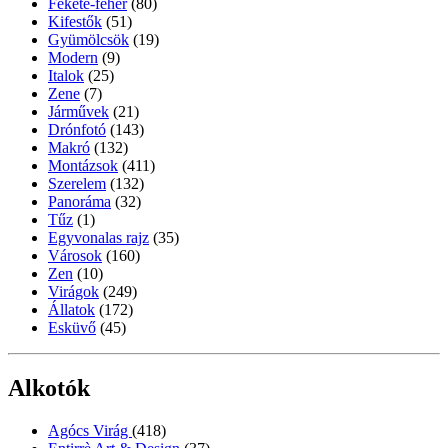
Fekete-fehér
(80)
Kifestők
(51)
Gyümölcsök
(19)
Modern
(9)
Italok
(25)
Zene
(7)
Járművek
(21)
Drónfotó
(143)
Makró
(132)
Montázsok
(411)
Szerelem
(132)
Panoráma
(32)
Tűz
(1)
Egyvonalas rajz
(35)
Városok
(160)
Zen
(10)
Virágok
(249)
Állatok
(172)
Esküvő
(45)
Alkotók
Agócs Virág
(418)