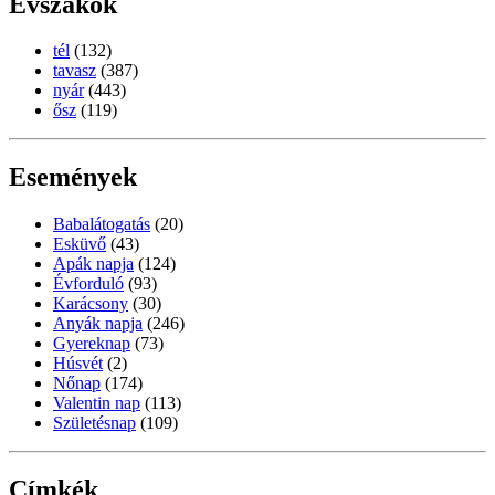
Évszakok
tél
(132)
tavasz
(387)
nyár
(443)
ősz
(119)
Események
Babalátogatás
(20)
Esküvő
(43)
Apák napja
(124)
Évforduló
(93)
Karácsony
(30)
Anyák napja
(246)
Gyereknap
(73)
Húsvét
(2)
Nőnap
(174)
Valentin nap
(113)
Születésnap
(109)
Címkék