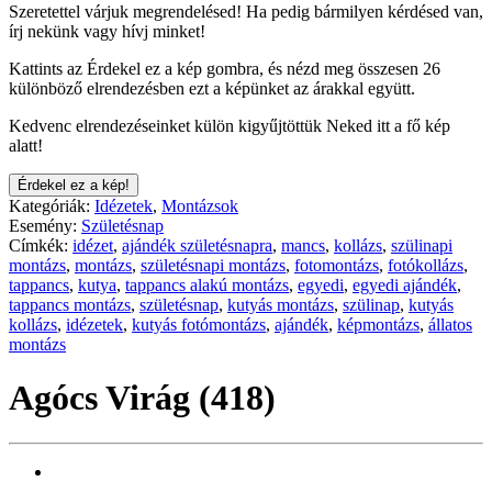
Szeretettel várjuk megrendelésed! Ha pedig bármilyen kérdésed van,
írj nekünk vagy hívj minket!
Kattints az Érdekel ez a kép gombra, és nézd meg összesen 26
különböző elrendezésben ezt a képünket az árakkal együtt.
Kedvenc elrendezéseinket külön kigyűjtöttük Neked itt a fő kép
alatt!
Érdekel ez a kép!
Kategóriák:
Idézetek
,
Montázsok
Esemény:
Születésnap
Címkék:
idézet
,
ajándék születésnapra
,
mancs
,
kollázs
,
szülinapi
montázs
,
montázs
,
születésnapi montázs
,
fotomontázs
,
fotókollázs
,
tappancs
,
kutya
,
tappancs alakú montázs
,
egyedi
,
egyedi ajándék
,
tappancs montázs
,
születésnap
,
kutyás montázs
,
szülinap
,
kutyás
kollázs
,
idézetek
,
kutyás fotómontázs
,
ajándék
,
képmontázs
,
állatos
montázs
Agócs Virág (418)