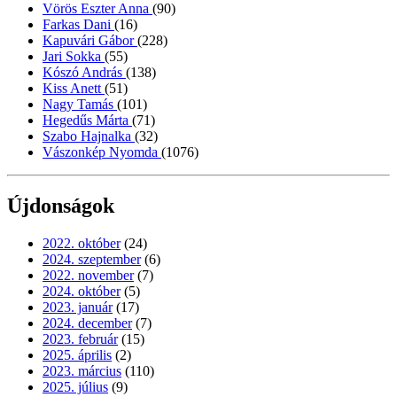
Vörös Eszter Anna
(90)
Farkas Dani
(16)
Kapuvári Gábor
(228)
Jari Sokka
(55)
Kószó András
(138)
Kiss Anett
(51)
Nagy Tamás
(101)
Hegedűs Márta
(71)
Szabo Hajnalka
(32)
Vászonkép Nyomda
(1076)
Újdonságok
2022. október
(24)
2024. szeptember
(6)
2022. november
(7)
2024. október
(5)
2023. január
(17)
2024. december
(7)
2023. február
(15)
2025. április
(2)
2023. március
(110)
2025. július
(9)