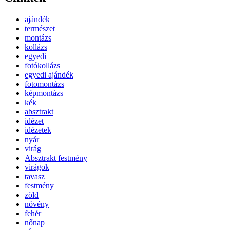
ajándék
természet
montázs
kollázs
egyedi
fotókollázs
egyedi ajándék
fotomontázs
képmontázs
kék
absztrakt
idézet
idézetek
nyár
virág
Absztrakt festmény
virágok
tavasz
festmény
zöld
növény
fehér
nőnap