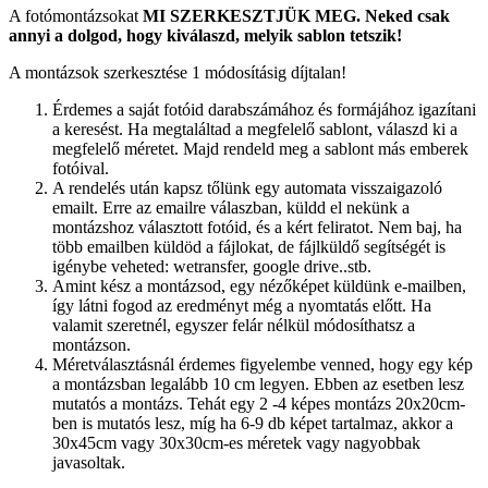
A fotómontázsokat
MI SZERKESZTJÜK MEG.
Neked csak
annyi a dolgod, hogy kiválaszd, melyik sablon tetszik!
A montázsok szerkesztése 1 módosításig díjtalan!
Érdemes a saját fotóid darabszámához és formájához igazítani
a keresést. Ha megtaláltad a megfelelő sablont, válaszd ki a
megfelelő méretet. Majd rendeld meg a sablont más emberek
fotóival.
A rendelés után kapsz tőlünk egy automata visszaigazoló
emailt. Erre az emailre válaszban, küldd el nekünk a
montázshoz választott fotóid, és a kért feliratot. Nem baj, ha
több emailben küldöd a fájlokat, de fájlküldő segítségét is
igénybe veheted: wetransfer, google drive..stb.
Amint kész a montázsod, egy nézőképet küldünk e-mailben,
így látni fogod az eredményt még a nyomtatás előtt. Ha
valamit szeretnél, egyszer felár nélkül módosíthatsz a
montázson.
Méretválasztásnál érdemes figyelembe venned, hogy egy kép
a montázsban legalább 10 cm legyen. Ebben az esetben lesz
mutatós a montázs. Tehát egy 2 -4 képes montázs 20x20cm-
ben is mutatós lesz, míg ha 6-9 db képet tartalmaz, akkor a
30x45cm vagy 30x30cm-es méretek vagy nagyobbak
javasoltak.