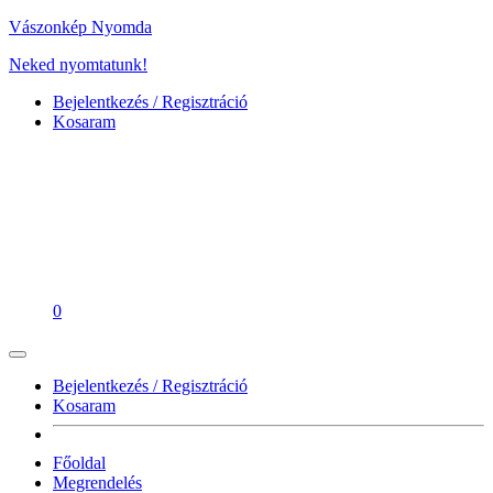
Vászonkép Nyomda
Neked nyomtatunk!
Bejelentkezés / Regisztráció
Kosaram
0
Bejelentkezés / Regisztráció
Kosaram
Főoldal
Megrendelés