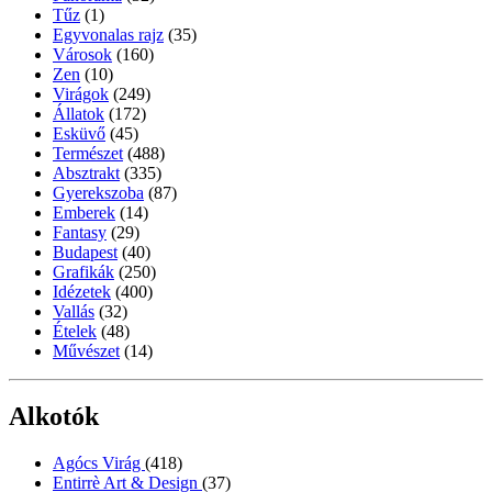
Tűz
(1)
Egyvonalas rajz
(35)
Városok
(160)
Zen
(10)
Virágok
(249)
Állatok
(172)
Esküvő
(45)
Természet
(488)
Absztrakt
(335)
Gyerekszoba
(87)
Emberek
(14)
Fantasy
(29)
Budapest
(40)
Grafikák
(250)
Idézetek
(400)
Vallás
(32)
Ételek
(48)
Művészet
(14)
Alkotók
Agócs Virág
(418)
Entirrè Art & Design
(37)