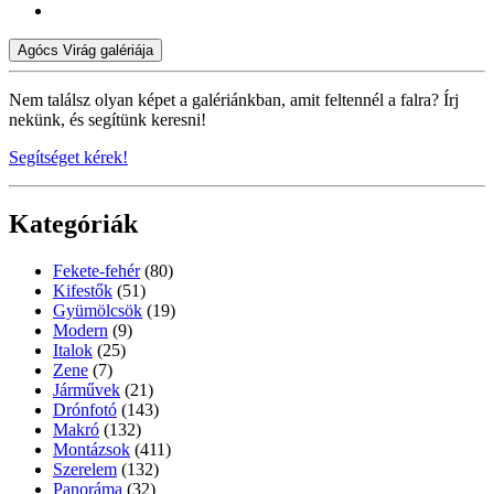
Agócs Virág galériája
Nem találsz olyan képet a galériánkban, amit feltennél a falra? Írj
nekünk, és segítünk keresni!
Segítséget kérek!
Kategóriák
Fekete-fehér
(80)
Kifestők
(51)
Gyümölcsök
(19)
Modern
(9)
Italok
(25)
Zene
(7)
Járművek
(21)
Drónfotó
(143)
Makró
(132)
Montázsok
(411)
Szerelem
(132)
Panoráma
(32)