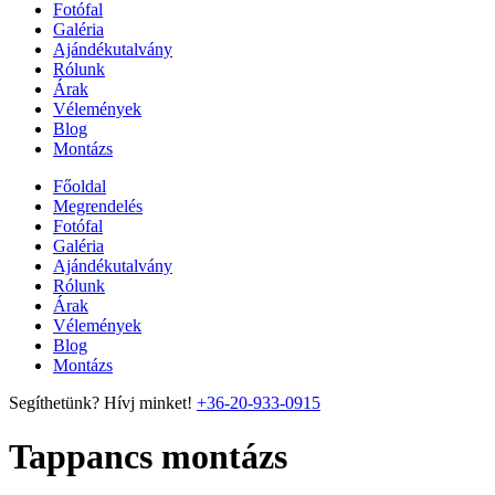
Fotófal
Galéria
Ajándékutalvány
Rólunk
Árak
Vélemények
Blog
Montázs
Főoldal
Megrendelés
Fotófal
Galéria
Ajándékutalvány
Rólunk
Árak
Vélemények
Blog
Montázs
Segíthetünk? Hívj minket!
+36-20-933-0915
Tappancs montázs