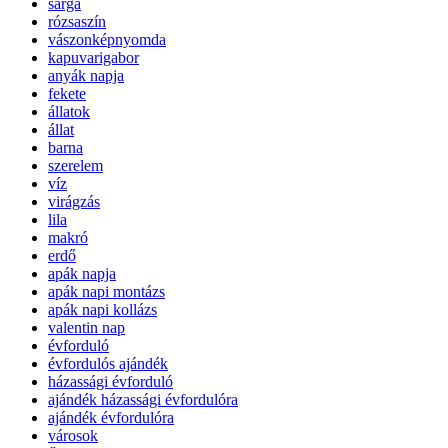
sárga
rózsaszín
vászonképnyomda
kapuvarigabor
anyák napja
fekete
állatok
állat
barna
szerelem
víz
virágzás
lila
makró
erdő
apák napja
apák napi montázs
apák napi kollázs
valentin nap
évforduló
évfordulós ajándék
házassági évforduló
ajándék házassági évfordulóra
ajándék évfordulóra
városok