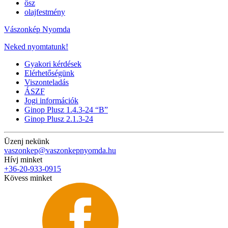
ősz
olajfestmény
Vászonkép Nyomda
Neked nyomtatunk!
Gyakori kérdések
Elérhetőségünk
Viszonteladás
ÁSZF
Jogi információk
Ginop Plusz 1.4.3-24 “B”
Ginop Plusz 2.1.3-24
Üzenj nekünk
vaszonkep@vaszonkepnyomda.hu
Hívj minket
+36-20-933-0915
Kövess minket