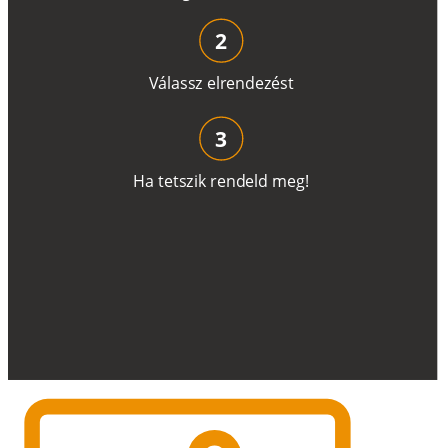
2
V
á
l
a
ss
z
e
l
r
e
n
d
e
z
é
s
t
3
H
a
t
e
t
s
z
i
k
r
e
n
d
el
d
m
e
g
!