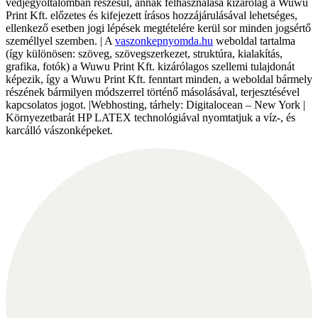
védjegyoltalomban részesül, annak felhasználása kizárólag a Wuwu
Print Kft. előzetes és kifejezett írásos hozzájárulásával lehetséges,
ellenkező esetben jogi lépések megtételére kerül sor minden jogsértő
személlyel szemben. | A
vaszonkepnyomda.hu
weboldal tartalma
(így különösen: szöveg, szövegszerkezet, struktúra, kialakítás,
grafika, fotók) a Wuwu Print Kft. kizárólagos szellemi tulajdonát
képezik, így a Wuwu Print Kft. fenntart minden, a weboldal bármely
részének bármilyen módszerrel történő másolásával, terjesztésével
kapcsolatos jogot. |Webhosting, tárhely: Digitalocean – New York |
Környezetbarát HP LATEX technológiával nyomtatjuk a víz-, és
karcálló vászonképeket.