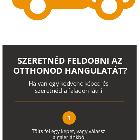
SZERETNÉD FELDOBNI AZ
OTTHONOD HANGULATÁT?
H
a
v
a
n
e
g
y
k
e
d
v
e
n
c
k
é
p
e
d
é
s
s
z
e
r
e
t
n
é
d a
f
a
l
a
d
o
n
l
á
t
n
i
1
T
ö
l
t
s
f
e
l
e
g
y
k
é
pe
t
,
v
a
g
y
v
á
l
a
ss
z
a
g
a
lé
r
i
án
k
b
ó
l