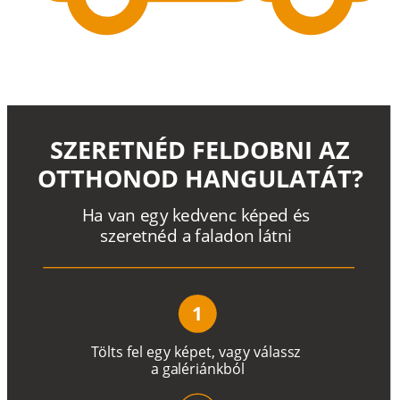
SZERETNÉD FELDOBNI AZ
OTTHONOD HANGULATÁT?
H
a
v
a
n
e
g
y
k
e
d
v
e
n
c
k
é
p
e
d
é
s
s
z
e
r
e
t
n
é
d a
f
a
l
a
d
o
n
l
á
t
n
i
1
T
ö
l
t
s
f
e
l
e
g
y
k
é
pe
t
,
v
a
g
y
v
á
l
a
ss
z
a
g
a
lé
r
i
án
k
b
ó
l