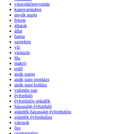
vászonképnyomda
kapuvarigabor
anyák napja
fekete
állatok
állat
barna
szerelem
víz
virágzás
lila
makró
erdő
apák napja
apák napi montázs
apák napi kollázs
valentin nap
évforduló
évfordulós ajándék
házassági évforduló
ajándék házassági évfordulóra
ajándék évfordulóra
városok
ősz
olajfestmény