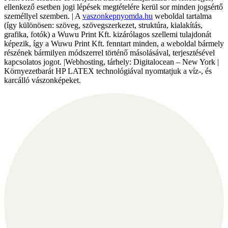
ellenkező esetben jogi lépések megtételére kerül sor minden jogsértő
személlyel szemben. | A
vaszonkepnyomda.hu
weboldal tartalma
(így különösen: szöveg, szövegszerkezet, struktúra, kialakítás,
grafika, fotók) a Wuwu Print Kft. kizárólagos szellemi tulajdonát
képezik, így a Wuwu Print Kft. fenntart minden, a weboldal bármely
részének bármilyen módszerrel történő másolásával, terjesztésével
kapcsolatos jogot. |Webhosting, tárhely: Digitalocean – New York |
Környezetbarát HP LATEX technológiával nyomtatjuk a víz-, és
karcálló vászonképeket.