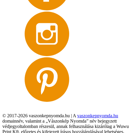
© 2017-2026 vaszonkepnyomda.hu | A
vaszonkepnyomda.hu
domainnév, valamint a „Vászonkép Nyomda” név bejegyzett
védjegyoltalomban részesül, annak felhasználása kizárólag a Wuwu
Print Kft. előzetes és kifejezett írásos hozzájárulásával lehetséges,