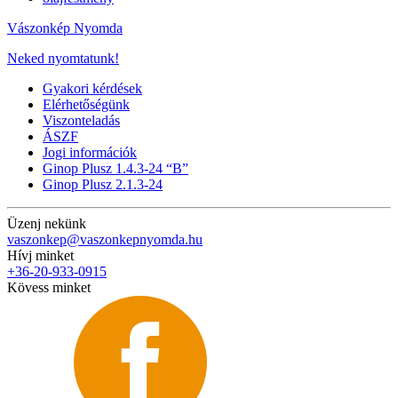
Vászonkép Nyomda
Neked nyomtatunk!
Gyakori kérdések
Elérhetőségünk
Viszonteladás
ÁSZF
Jogi információk
Ginop Plusz 1.4.3-24 “B”
Ginop Plusz 2.1.3-24
Üzenj nekünk
vaszonkep@vaszonkepnyomda.hu
Hívj minket
+36-20-933-0915
Kövess minket