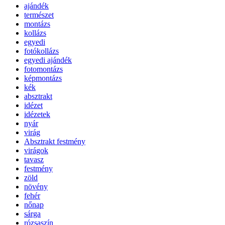
ajándék
természet
montázs
kollázs
egyedi
fotókollázs
egyedi ajándék
fotomontázs
képmontázs
kék
absztrakt
idézet
idézetek
nyár
virág
Absztrakt festmény
virágok
tavasz
festmény
zöld
növény
fehér
nőnap
sárga
rózsaszín