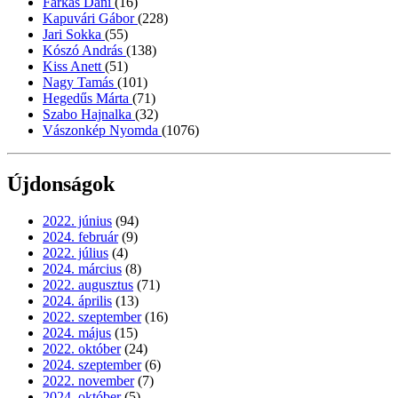
Farkas Dani
(16)
Kapuvári Gábor
(228)
Jari Sokka
(55)
Kószó András
(138)
Kiss Anett
(51)
Nagy Tamás
(101)
Hegedűs Márta
(71)
Szabo Hajnalka
(32)
Vászonkép Nyomda
(1076)
Újdonságok
2022. június
(94)
2024. február
(9)
2022. július
(4)
2024. március
(8)
2022. augusztus
(71)
2024. április
(13)
2022. szeptember
(16)
2024. május
(15)
2022. október
(24)
2024. szeptember
(6)
2022. november
(7)
2024. október
(5)