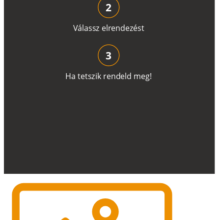
2
V
á
l
a
ss
z
e
l
r
e
n
d
e
z
é
s
t
3
H
a
t
e
t
s
z
i
k
r
e
n
d
el
d
m
e
g
!