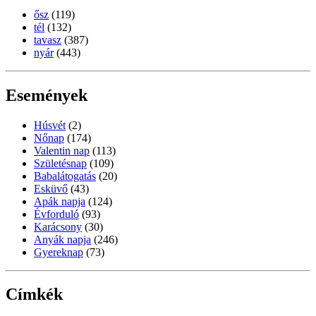
ősz
(119)
tél
(132)
tavasz
(387)
nyár
(443)
Események
Húsvét
(2)
Nőnap
(174)
Valentin nap
(113)
Születésnap
(109)
Babalátogatás
(20)
Esküvő
(43)
Apák napja
(124)
Évforduló
(93)
Karácsony
(30)
Anyák napja
(246)
Gyereknap
(73)
Címkék