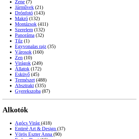
Zene
(7)
Járművek
(21)
Drónfotó
(143)
Makró
(132)
Montázsok
(411)
Szerelem
(132)
Panoráma
(32)
Tűz
(1)
Egyvonalas rajz
(35)
Városok
(160)
Zen
(10)
Virágok
(249)
Állatok
(172)
Esküvő
(45)
Természet
(488)
Absztrakt
(335)
Gyerekszoba
(87)
Alkotók
Agócs Virág
(418)
Entirrè Art & Design
(37)
Vörös Eszter Anna
(90)