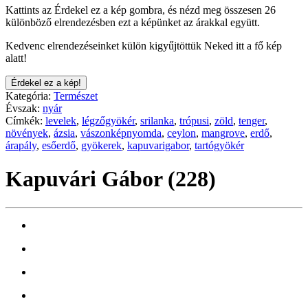
Kattints az Érdekel ez a kép gombra, és nézd meg összesen 26
különböző elrendezésben ezt a képünket az árakkal együtt.
Kedvenc elrendezéseinket külön kigyűjtöttük Neked itt a fő kép
alatt!
Érdekel ez a kép!
Kategória:
Természet
Évszak:
nyár
Címkék:
levelek
,
légzőgyökér
,
srilanka
,
trópusi
,
zöld
,
tenger
,
növények
,
ázsia
,
vászonképnyomda
,
ceylon
,
mangrove
,
erdő
,
árapály
,
esőerdő
,
gyökerek
,
kapuvarigabor
,
tartógyökér
Kapuvári Gábor (228)