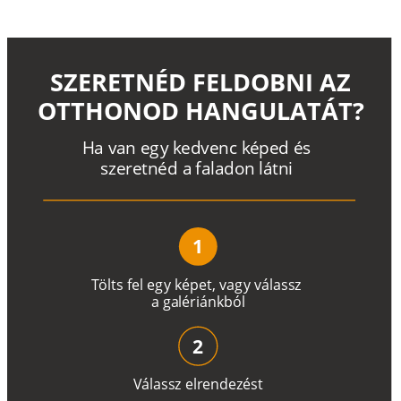
SZERETNÉD FELDOBNI AZ
OTTHONOD HANGULATÁT?
H
a
v
a
n
e
g
y
k
e
d
v
e
n
c
k
é
p
e
d
é
s
s
z
e
r
e
t
n
é
d a
f
a
l
a
d
o
n
l
á
t
n
i
1
T
ö
l
t
s
f
e
l
e
g
y
k
é
pe
t
,
v
a
g
y
v
á
l
a
ss
z
a
g
a
lé
r
i
án
k
b
ó
l
2
V
á
l
a
ss
z
e
l
r
e
n
d
e
z
é
s
t