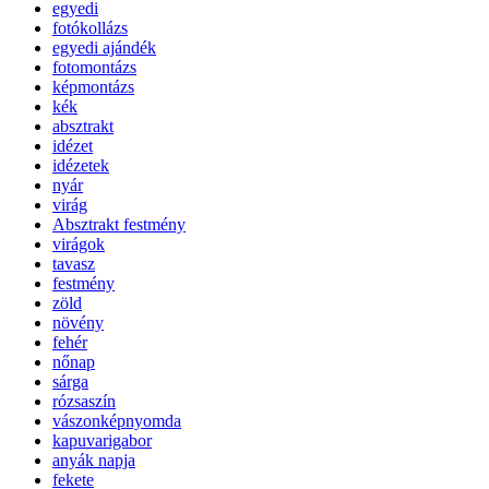
egyedi
fotókollázs
egyedi ajándék
fotomontázs
képmontázs
kék
absztrakt
idézet
idézetek
nyár
virág
Absztrakt festmény
virágok
tavasz
festmény
zöld
növény
fehér
nőnap
sárga
rózsaszín
vászonképnyomda
kapuvarigabor
anyák napja
fekete