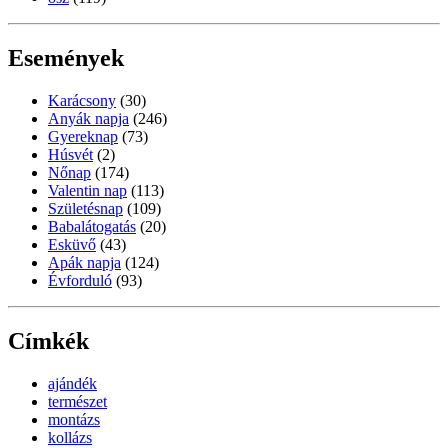
Események
Karácsony
(30)
Anyák napja
(246)
Gyereknap
(73)
Húsvét
(2)
Nőnap
(174)
Valentin nap
(113)
Születésnap
(109)
Babalátogatás
(20)
Esküvő
(43)
Apák napja
(124)
Évforduló
(93)
Címkék
ajándék
természet
montázs
kollázs