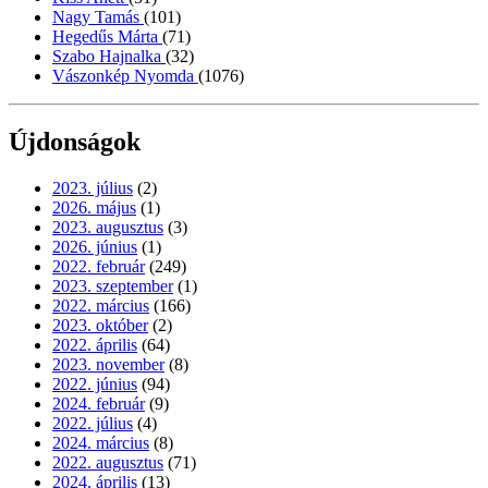
Nagy Tamás
(101)
Hegedűs Márta
(71)
Szabo Hajnalka
(32)
Vászonkép Nyomda
(1076)
Újdonságok
2023. július
(2)
2026. május
(1)
2023. augusztus
(3)
2026. június
(1)
2022. február
(249)
2023. szeptember
(1)
2022. március
(166)
2023. október
(2)
2022. április
(64)
2023. november
(8)
2022. június
(94)
2024. február
(9)
2022. július
(4)
2024. március
(8)
2022. augusztus
(71)
2024. április
(13)