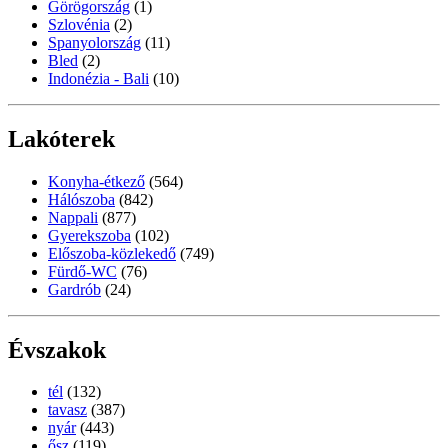
Görögország
(1)
Szlovénia
(2)
Spanyolország
(11)
Bled
(2)
Indonézia - Bali
(10)
Lakóterek
Konyha-étkező
(564)
Hálószoba
(842)
Nappali
(877)
Gyerekszoba
(102)
Előszoba-közlekedő
(749)
Fürdő-WC
(76)
Gardrób
(24)
Évszakok
tél
(132)
tavasz
(387)
nyár
(443)
ősz
(119)