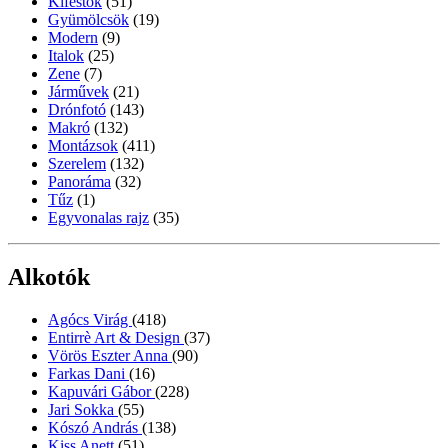
Kifestők
(51)
Gyümölcsök
(19)
Modern
(9)
Italok
(25)
Zene
(7)
Járművek
(21)
Drónfotó
(143)
Makró
(132)
Montázsok
(411)
Szerelem
(132)
Panoráma
(32)
Tűz
(1)
Egyvonalas rajz
(35)
Alkotók
Agócs Virág
(418)
Entirrè Art & Design
(37)
Vörös Eszter Anna
(90)
Farkas Dani
(16)
Kapuvári Gábor
(228)
Jari Sokka
(55)
Kószó András
(138)
Kiss Anett
(51)