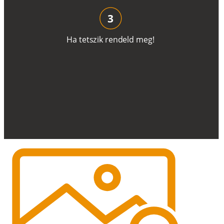
3
H
a
t
e
t
s
z
i
k
r
e
n
d
el
d
m
e
g
!