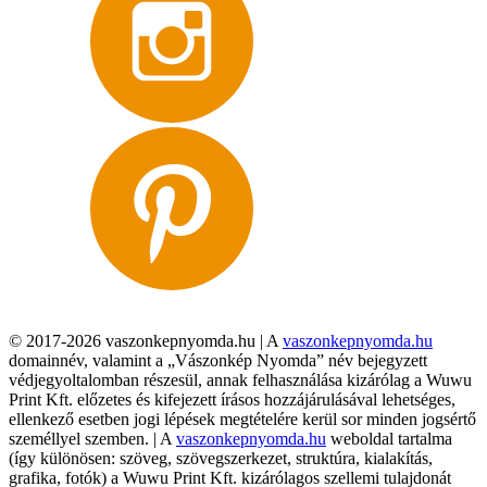
© 2017-2026 vaszonkepnyomda.hu | A
vaszonkepnyomda.hu
domainnév, valamint a „Vászonkép Nyomda” név bejegyzett
védjegyoltalomban részesül, annak felhasználása kizárólag a Wuwu
Print Kft. előzetes és kifejezett írásos hozzájárulásával lehetséges,
ellenkező esetben jogi lépések megtételére kerül sor minden jogsértő
személlyel szemben. | A
vaszonkepnyomda.hu
weboldal tartalma
(így különösen: szöveg, szövegszerkezet, struktúra, kialakítás,
grafika, fotók) a Wuwu Print Kft. kizárólagos szellemi tulajdonát