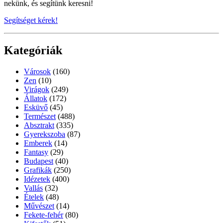
nekünk, és segítünk keresni!
Segítséget kérek!
Kategóriák
Városok
(160)
Zen
(10)
Virágok
(249)
Állatok
(172)
Esküvő
(45)
Természet
(488)
Absztrakt
(335)
Gyerekszoba
(87)
Emberek
(14)
Fantasy
(29)
Budapest
(40)
Grafikák
(250)
Idézetek
(400)
Vallás
(32)
Ételek
(48)
Művészet
(14)
Fekete-fehér
(80)