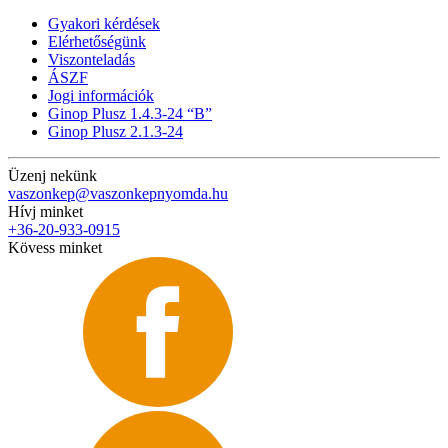
Gyakori kérdések
Elérhetőségünk
Viszonteladás
ÁSZF
Jogi információk
Ginop Plusz 1.4.3-24 “B”
Ginop Plusz 2.1.3-24
Üzenj nekünk
vaszonkep@vaszonkepnyomda.hu
Hívj minket
+36-20-933-0915
Kövess minket