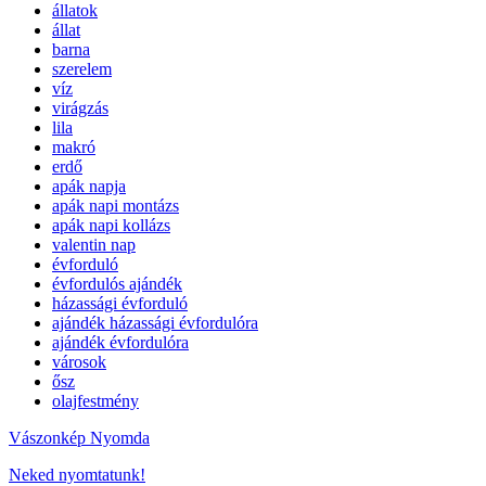
állatok
állat
barna
szerelem
víz
virágzás
lila
makró
erdő
apák napja
apák napi montázs
apák napi kollázs
valentin nap
évforduló
évfordulós ajándék
házassági évforduló
ajándék házassági évfordulóra
ajándék évfordulóra
városok
ősz
olajfestmény
Vászonkép Nyomda
Neked nyomtatunk!