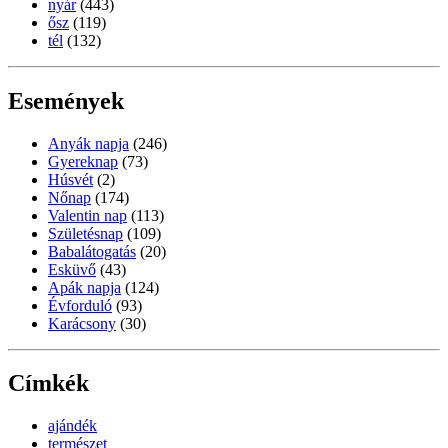
nyár
(443)
ősz
(119)
tél
(132)
Események
Anyák napja
(246)
Gyereknap
(73)
Húsvét
(2)
Nőnap
(174)
Valentin nap
(113)
Születésnap
(109)
Babalátogatás
(20)
Esküvő
(43)
Apák napja
(124)
Évforduló
(93)
Karácsony
(30)
Címkék
ajándék
természet