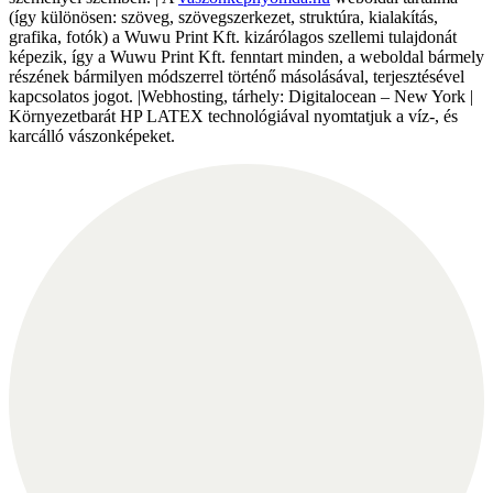
(így különösen: szöveg, szövegszerkezet, struktúra, kialakítás,
grafika, fotók) a Wuwu Print Kft. kizárólagos szellemi tulajdonát
képezik, így a Wuwu Print Kft. fenntart minden, a weboldal bármely
részének bármilyen módszerrel történő másolásával, terjesztésével
kapcsolatos jogot. |Webhosting, tárhely: Digitalocean – New York |
Környezetbarát HP LATEX technológiával nyomtatjuk a víz-, és
karcálló vászonképeket.