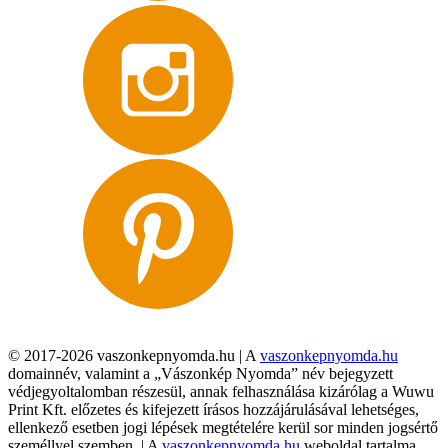
© 2017-2026 vaszonkepnyomda.hu | A
vaszonkepnyomda.hu
domainnév, valamint a „Vászonkép Nyomda” név bejegyzett
védjegyoltalomban részesül, annak felhasználása kizárólag a Wuwu
Print Kft. előzetes és kifejezett írásos hozzájárulásával lehetséges,
ellenkező esetben jogi lépések megtételére kerül sor minden jogsértő
személlyel szemben. | A
vaszonkepnyomda.hu
weboldal tartalma