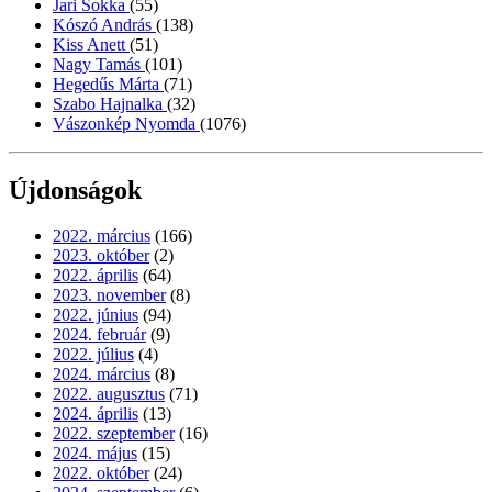
Jari Sokka
(55)
Kószó András
(138)
Kiss Anett
(51)
Nagy Tamás
(101)
Hegedűs Márta
(71)
Szabo Hajnalka
(32)
Vászonkép Nyomda
(1076)
Újdonságok
2022. március
(166)
2023. október
(2)
2022. április
(64)
2023. november
(8)
2022. június
(94)
2024. február
(9)
2022. július
(4)
2024. március
(8)
2022. augusztus
(71)
2024. április
(13)
2022. szeptember
(16)
2024. május
(15)
2022. október
(24)