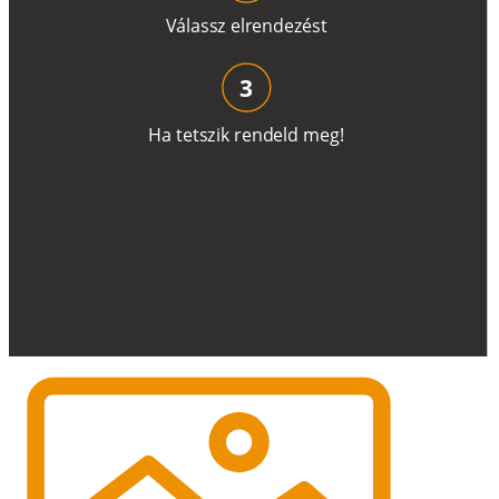
V
á
l
a
ss
z
e
l
r
e
n
d
e
z
é
s
t
3
H
a
t
e
t
s
z
i
k
r
e
n
d
el
d
m
e
g
!