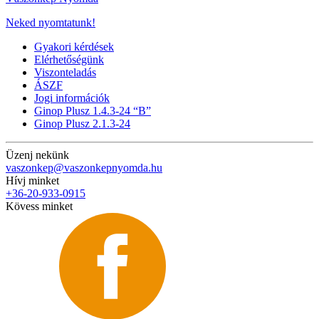
Neked nyomtatunk!
Gyakori kérdések
Elérhetőségünk
Viszonteladás
ÁSZF
Jogi információk
Ginop Plusz 1.4.3-24 “B”
Ginop Plusz 2.1.3-24
Üzenj nekünk
vaszonkep@vaszonkepnyomda.hu
Hívj minket
+36-20-933-0915
Kövess minket