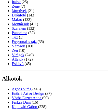
Italok
(25)
Zene
(7)
Járművek
(21)
Drónfotó
(143)
Makró
(132)
Montázsok
(411)
Szerelem
(132)
Panoráma
(32)
Tűz
(1)
Egyvonalas rajz
(35)
Városok
(160)
Zen
(10)
Virágok
(249)
Állatok
(172)
Esküvő
(45)
Alkotók
Agócs Virág
(418)
Entirrè Art & Design
(37)
Vörös Eszter Anna
(90)
Farkas Dani
(16)
Kapuvári Gábor
(228)