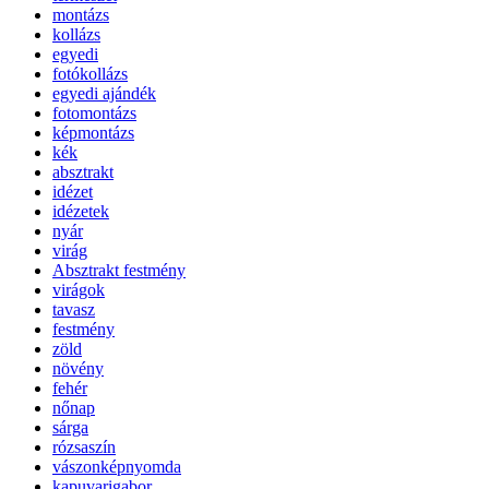
montázs
kollázs
egyedi
fotókollázs
egyedi ajándék
fotomontázs
képmontázs
kék
absztrakt
idézet
idézetek
nyár
virág
Absztrakt festmény
virágok
tavasz
festmény
zöld
növény
fehér
nőnap
sárga
rózsaszín
vászonképnyomda
kapuvarigabor