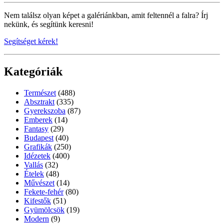
Nem találsz olyan képet a galériánkban, amit feltennél a falra? Írj
nekünk, és segítünk keresni!
Segítséget kérek!
Kategóriák
Természet
(488)
Absztrakt
(335)
Gyerekszoba
(87)
Emberek
(14)
Fantasy
(29)
Budapest
(40)
Grafikák
(250)
Idézetek
(400)
Vallás
(32)
Ételek
(48)
Művészet
(14)
Fekete-fehér
(80)
Kifestők
(51)
Gyümölcsök
(19)
Modern
(9)