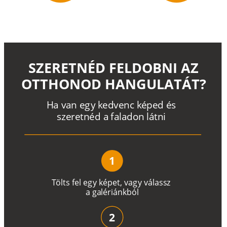
SZERETNÉD FELDOBNI AZ
OTTHONOD HANGULATÁT?
H
a
v
a
n
e
g
y
k
e
d
v
e
n
c
k
é
p
e
d
é
s
s
z
e
r
e
t
n
é
d a
f
a
l
a
d
o
n
l
á
t
n
i
1
T
ö
l
t
s
f
e
l
e
g
y
k
é
pe
t
,
v
a
g
y
v
á
l
a
ss
z
a
g
a
lé
r
i
án
k
b
ó
l
2