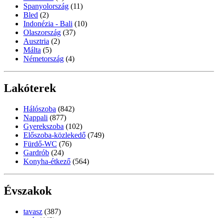
Spanyolország
(11)
Bled
(2)
Indonézia - Bali
(10)
Olaszország
(37)
Ausztria
(2)
Málta
(5)
Németország
(4)
Lakóterek
Hálószoba
(842)
Nappali
(877)
Gyerekszoba
(102)
Előszoba-közlekedő
(749)
Fürdő-WC
(76)
Gardrób
(24)
Konyha-étkező
(564)
Évszakok
tavasz
(387)