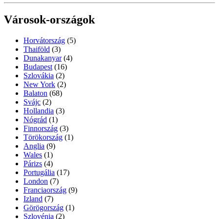
Városok-országok
Horvátország
(5)
Thaiföld
(3)
Dunakanyar
(4)
Budapest
(16)
Szlovákia
(2)
New York
(2)
Balaton
(68)
Svájc
(2)
Hollandia
(3)
Nógrád
(1)
Finnország
(3)
Törökország
(1)
Anglia
(9)
Wales
(1)
Párizs
(4)
Portugália
(17)
London
(7)
Franciaország
(9)
Izland
(7)
Görögország
(1)
Szlovénia
(2)