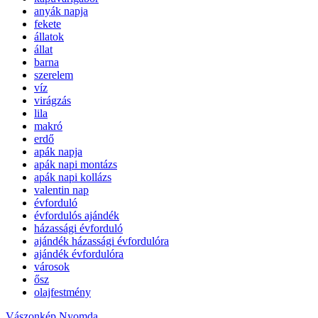
anyák napja
fekete
állatok
állat
barna
szerelem
víz
virágzás
lila
makró
erdő
apák napja
apák napi montázs
apák napi kollázs
valentin nap
évforduló
évfordulós ajándék
házassági évforduló
ajándék házassági évfordulóra
ajándék évfordulóra
városok
ősz
olajfestmény
Vászonkép Nyomda