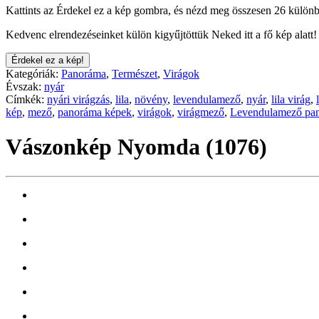
Kattints az Érdekel ez a kép gombra, és nézd meg összesen 26 különb
Kedvenc elrendezéseinket külön kigyűjtöttük Neked itt a fő kép alatt!
Érdekel ez a kép!
Kategóriák:
Panoráma
,
Természet
,
Virágok
Évszak:
nyár
Címkék:
nyári virágzás
,
lila
,
növény
,
levendulamező
,
nyár
,
lila virág
,
kép
,
mező
,
panoráma képek
,
virágok
,
virágmező
,
Levendulamező pa
Vászonkép Nyomda (1076)