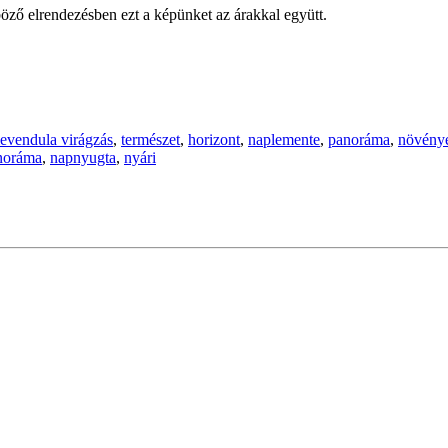
öző elrendezésben ezt a képünket az árakkal együtt.
levendula virágzás
,
természet
,
horizont
,
naplemente
,
panoráma
,
növény
noráma
,
napnyugta
,
nyári