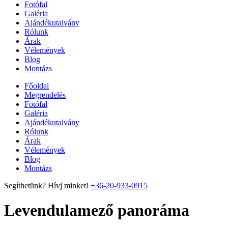
Fotófal
Galéria
Ajándékutalvány
Rólunk
Árak
Vélemények
Blog
Montázs
Főoldal
Megrendelés
Fotófal
Galéria
Ajándékutalvány
Rólunk
Árak
Vélemények
Blog
Montázs
Segíthetünk? Hívj minket!
+36-20-933-0915
Levendulamező panoráma