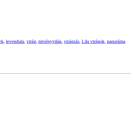
ek
,
levendula
,
virág
,
növényvilág
,
virágzás
,
Lila virágok
,
panoráma