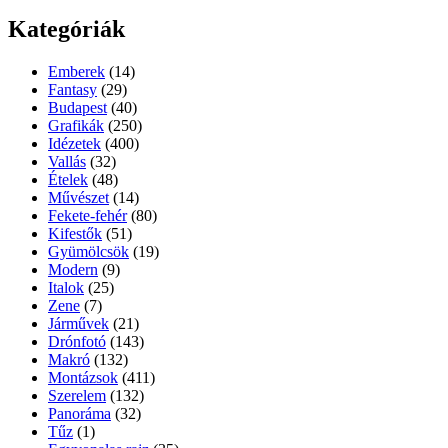
Kategóriák
Emberek
(14)
Fantasy
(29)
Budapest
(40)
Grafikák
(250)
Idézetek
(400)
Vallás
(32)
Ételek
(48)
Művészet
(14)
Fekete-fehér
(80)
Kifestők
(51)
Gyümölcsök
(19)
Modern
(9)
Italok
(25)
Zene
(7)
Járművek
(21)
Drónfotó
(143)
Makró
(132)
Montázsok
(411)
Szerelem
(132)
Panoráma
(32)
Tűz
(1)