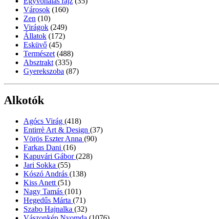
Egyvonalas rajz
(35)
Városok
(160)
Zen
(10)
Virágok
(249)
Állatok
(172)
Esküvő
(45)
Természet
(488)
Absztrakt
(335)
Gyerekszoba
(87)
Alkotók
Agócs Virág
(418)
Entirrè Art & Design
(37)
Vörös Eszter Anna
(90)
Farkas Dani
(16)
Kapuvári Gábor
(228)
Jari Sokka
(55)
Kószó András
(138)
Kiss Anett
(51)
Nagy Tamás
(101)
Hegedűs Márta
(71)
Szabo Hajnalka
(32)
Vászonkép Nyomda
(1076)