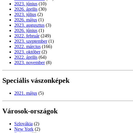
2023. június
(10)
2026. április
(30)
2023. július
(2)
2026. május
(1)
2023. augusztus
(3)
2026. június
(1)
2022. február
(249)
2023. szeptember
(1)
2022. március
(166)
2023. október
(2)
2022. április
(64)
2023. november
(8)
Speciális vászonképek
2021. május
(5)
Városok-országok
Szlovákia
(2)
New York
(2)