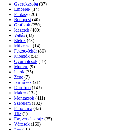
Gyerekszoba
(87)
Emberek
(14)
Fantasy
(29)
Budapest
(40)
Grafikák
(250)
Idézetek
(400)
Vallás
(32)
Ételek
(48)
Művészet
(14)
Fekete-fehér
(80)
Kifestők
(51)
Gyümölcsök
(19)
Modern
(9)
Italok
(25)
Zene
(7)
Járművek
(21)
Drónfotó
(143)
Makró
(132)
Montázsok
(411)
Szerelem
(132)
Panoráma
(32)
Tűz
(1)
Egyvonalas rajz
(35)
Városok
(160)
Zen
(10)