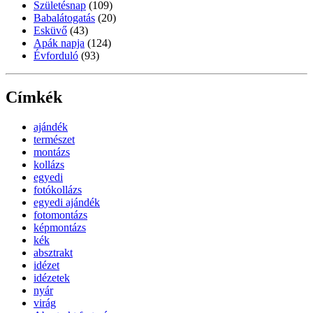
Születésnap
(109)
Babalátogatás
(20)
Esküvő
(43)
Apák napja
(124)
Évforduló
(93)
Címkék
ajándék
természet
montázs
kollázs
egyedi
fotókollázs
egyedi ajándék
fotomontázs
képmontázs
kék
absztrakt
idézet
idézetek
nyár
virág