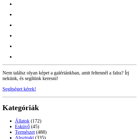
Nem találsz olyan képet a galériánkban, amit feltennél a falra? Írj
nekünk, és segítünk keresni!
Segítséget kérek!
Kategóriák
Állatok
(172)
Esküvő
(45)
Természet
(488)
Absztrakt
(335)