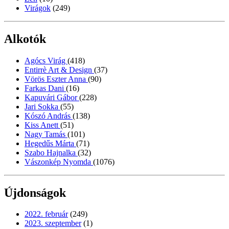
Virágok
(249)
Alkotók
Agócs Virág
(418)
Entirrè Art & Design
(37)
Vörös Eszter Anna
(90)
Farkas Dani
(16)
Kapuvári Gábor
(228)
Jari Sokka
(55)
Kószó András
(138)
Kiss Anett
(51)
Nagy Tamás
(101)
Hegedűs Márta
(71)
Szabo Hajnalka
(32)
Vászonkép Nyomda
(1076)
Újdonságok
2022. február
(249)
2023. szeptember
(1)