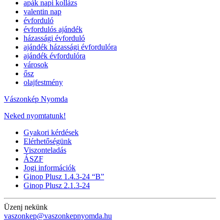
apák napi kollázs
valentin nap
évforduló
évfordulós ajándék
házassági évforduló
ajándék házassági évfordulóra
ajándék évfordulóra
városok
ősz
olajfestmény
Vászonkép Nyomda
Neked nyomtatunk!
Gyakori kérdések
Elérhetőségünk
Viszonteladás
ÁSZF
Jogi információk
Ginop Plusz 1.4.3-24 “B”
Ginop Plusz 2.1.3-24
Üzenj nekünk
vaszonkep@vaszonkepnyomda.hu