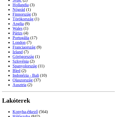
Svájc
(2)
Hollandia
(3)
Nógrád
(1)
Finnország
(3)
Törökország
(1)
Anglia
(9)
Wales
(1)
Párizs
(4)
Portugália
(17)
London
(7)
Franciaország
(9)
Izland
(7)
Görögország
(1)
Szlovénia
(2)
Spanyolország
(11)
Bled
(2)
Indonézia - Bali
(10)
Olaszország
(37)
Ausztria
(2)
Lakóterek
Konyha-étkező
(564)
Hálószoba
(842)