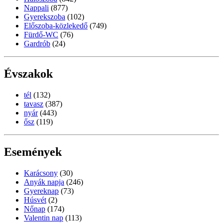
Nappali
(877)
Gyerekszoba
(102)
Előszoba-közlekedő
(749)
Fürdő-WC
(76)
Gardrób
(24)
Évszakok
tél
(132)
tavasz
(387)
nyár
(443)
ősz
(119)
Események
Karácsony
(30)
Anyák napja
(246)
Gyereknap
(73)
Húsvét
(2)
Nőnap
(174)
Valentin nap
(113)