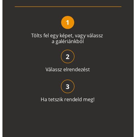
1
T
ö
l
t
s
f
e
l
e
g
y
k
é
pe
t
,
v
a
g
y
v
á
l
a
ss
z
a
g
a
lé
r
i
án
k
b
ó
l
2
V
á
l
a
ss
z
e
l
r
e
n
d
e
z
é
s
t
3
H
a
t
e
t
s
z
i
k
r
e
n
d
el
d
m
e
g
!