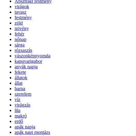
Absztrakt festmény
virágok
tavasz
festmény
zöld
növény
fehér
nőnap
sárga
rózsaszín
vászonképnyomda
kapuvarigabor
anyák napja
fekete
állatok
állat
barna
szerelem
víz
virágzás
lila
makró
erdő
apák napja
apák napi montázs