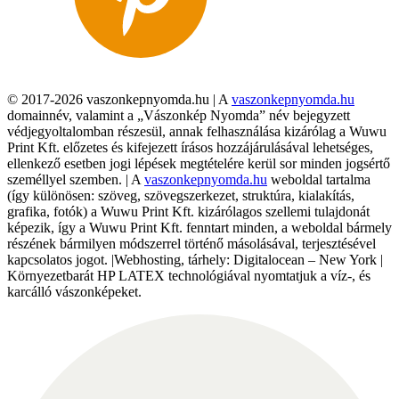
© 2017-2026 vaszonkepnyomda.hu | A
vaszonkepnyomda.hu
domainnév, valamint a „Vászonkép Nyomda” név bejegyzett
védjegyoltalomban részesül, annak felhasználása kizárólag a Wuwu
Print Kft. előzetes és kifejezett írásos hozzájárulásával lehetséges,
ellenkező esetben jogi lépések megtételére kerül sor minden jogsértő
személlyel szemben. | A
vaszonkepnyomda.hu
weboldal tartalma
(így különösen: szöveg, szövegszerkezet, struktúra, kialakítás,
grafika, fotók) a Wuwu Print Kft. kizárólagos szellemi tulajdonát
képezik, így a Wuwu Print Kft. fenntart minden, a weboldal bármely
részének bármilyen módszerrel történő másolásával, terjesztésével
kapcsolatos jogot. |Webhosting, tárhely: Digitalocean – New York |
Környezetbarát HP LATEX technológiával nyomtatjuk a víz-, és
karcálló vászonképeket.