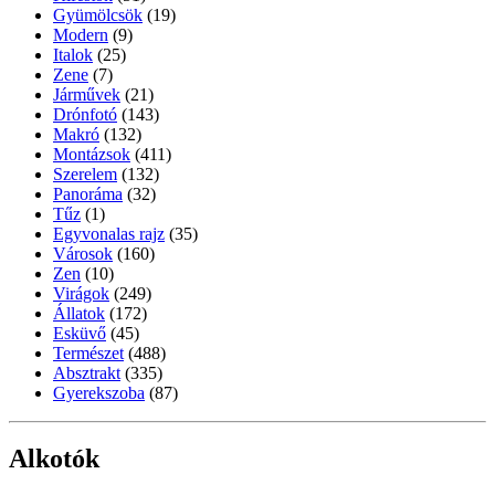
Gyümölcsök
(19)
Modern
(9)
Italok
(25)
Zene
(7)
Járművek
(21)
Drónfotó
(143)
Makró
(132)
Montázsok
(411)
Szerelem
(132)
Panoráma
(32)
Tűz
(1)
Egyvonalas rajz
(35)
Városok
(160)
Zen
(10)
Virágok
(249)
Állatok
(172)
Esküvő
(45)
Természet
(488)
Absztrakt
(335)
Gyerekszoba
(87)
Alkotók