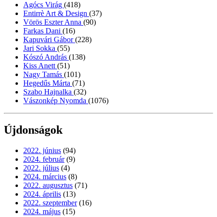
Agócs Virág
(418)
Entirrè Art & Design
(37)
Vörös Eszter Anna
(90)
Farkas Dani
(16)
Kapuvári Gábor
(228)
Jari Sokka
(55)
Kószó András
(138)
Kiss Anett
(51)
Nagy Tamás
(101)
Hegedűs Márta
(71)
Szabo Hajnalka
(32)
Vászonkép Nyomda
(1076)
Újdonságok
2022. június
(94)
2024. február
(9)
2022. július
(4)
2024. március
(8)
2022. augusztus
(71)
2024. április
(13)
2022. szeptember
(16)
2024. május
(15)