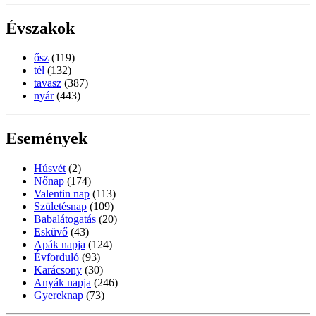
Évszakok
ősz
(119)
tél
(132)
tavasz
(387)
nyár
(443)
Események
Húsvét
(2)
Nőnap
(174)
Valentin nap
(113)
Születésnap
(109)
Babalátogatás
(20)
Esküvő
(43)
Apák napja
(124)
Évforduló
(93)
Karácsony
(30)
Anyák napja
(246)
Gyereknap
(73)