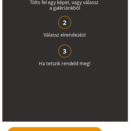
T
ö
l
t
s
f
e
l
e
g
y
k
é
pe
t
,
v
a
g
y
v
á
l
a
ss
z
a
g
a
lé
r
i
án
k
b
ó
l
2
V
á
l
a
ss
z
e
l
r
e
n
d
e
z
é
s
t
3
H
a
t
e
t
s
z
i
k
r
e
n
d
el
d
m
e
g
!