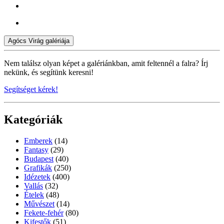
Agócs Virág galériája
Nem találsz olyan képet a galériánkban, amit feltennél a falra? Írj
nekünk, és segítünk keresni!
Segítséget kérek!
Kategóriák
Emberek
(14)
Fantasy
(29)
Budapest
(40)
Grafikák
(250)
Idézetek
(400)
Vallás
(32)
Ételek
(48)
Művészet
(14)
Fekete-fehér
(80)
Kifestők
(51)