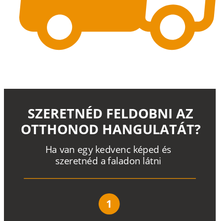
SZERETNÉD FELDOBNI AZ
OTTHONOD HANGULATÁT?
H
a
v
a
n
e
g
y
k
e
d
v
e
n
c
k
é
p
e
d
é
s
s
z
e
r
e
t
n
é
d a
f
a
l
a
d
o
n
l
á
t
n
i
1