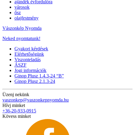
ajándék évfordulóra
városok
ősz
olajfestmény
Vászonkép Nyomda
Neked nyomtatunk!
Gyakori kérdések
Elérhetőségünk
Viszonteladás
ÁSZF
Jogi információk
Ginop Plusz 1.4.3-24 “B”
Ginop Plusz 2.1.3-24
Üzenj nekünk
vaszonkep@vaszonkepnyomda.hu
Hívj minket
+36-20-933-0915
Kövess minket