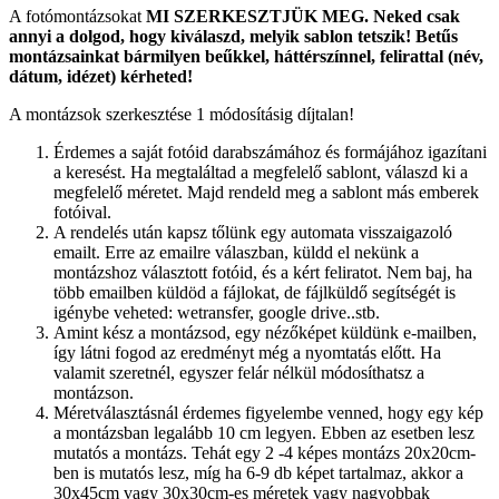
A fotómontázsokat
MI SZERKESZTJÜK MEG.
Neked csak
annyi a dolgod, hogy kiválaszd, melyik sablon tetszik! Betűs
montázsainkat bármilyen beűkkel, háttérszínnel, felirattal (név,
dátum, idézet) kérheted!
A montázsok szerkesztése 1 módosításig díjtalan!
Érdemes a saját fotóid darabszámához és formájához igazítani
a keresést. Ha megtaláltad a megfelelő sablont, válaszd ki a
megfelelő méretet. Majd rendeld meg a sablont más emberek
fotóival.
A rendelés után kapsz tőlünk egy automata visszaigazoló
emailt. Erre az emailre válaszban, küldd el nekünk a
montázshoz választott fotóid, és a kért feliratot. Nem baj, ha
több emailben küldöd a fájlokat, de fájlküldő segítségét is
igénybe veheted: wetransfer, google drive..stb.
Amint kész a montázsod, egy nézőképet küldünk e-mailben,
így látni fogod az eredményt még a nyomtatás előtt. Ha
valamit szeretnél, egyszer felár nélkül módosíthatsz a
montázson.
Méretválasztásnál érdemes figyelembe venned, hogy egy kép
a montázsban legalább 10 cm legyen. Ebben az esetben lesz
mutatós a montázs. Tehát egy 2 -4 képes montázs 20x20cm-
ben is mutatós lesz, míg ha 6-9 db képet tartalmaz, akkor a
30x45cm vagy 30x30cm-es méretek vagy nagyobbak