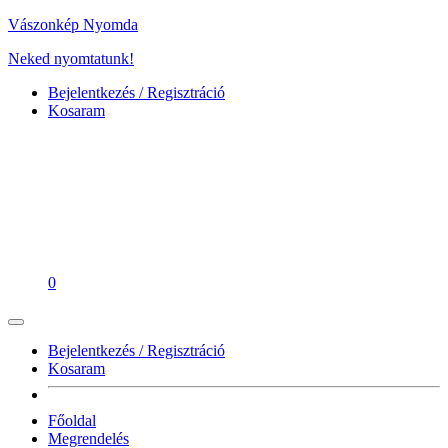
Vászonkép Nyomda
Neked nyomtatunk!
Bejelentkezés / Regisztráció
Kosaram
0
Bejelentkezés / Regisztráció
Kosaram
Főoldal
Megrendelés