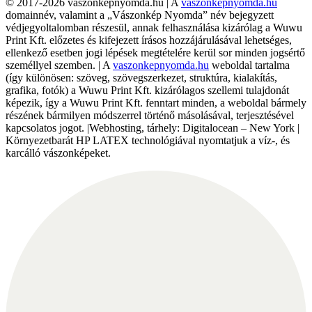
© 2017-2026 vaszonkepnyomda.hu | A
vaszonkepnyomda.hu
domainnév, valamint a „Vászonkép Nyomda” név bejegyzett
védjegyoltalomban részesül, annak felhasználása kizárólag a Wuwu
Print Kft. előzetes és kifejezett írásos hozzájárulásával lehetséges,
ellenkező esetben jogi lépések megtételére kerül sor minden jogsértő
személlyel szemben. | A
vaszonkepnyomda.hu
weboldal tartalma
(így különösen: szöveg, szövegszerkezet, struktúra, kialakítás,
grafika, fotók) a Wuwu Print Kft. kizárólagos szellemi tulajdonát
képezik, így a Wuwu Print Kft. fenntart minden, a weboldal bármely
részének bármilyen módszerrel történő másolásával, terjesztésével
kapcsolatos jogot. |Webhosting, tárhely: Digitalocean – New York |
Környezetbarát HP LATEX technológiával nyomtatjuk a víz-, és
karcálló vászonképeket.