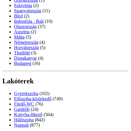
Görögország
(1)
Szlovénia
(2)
Spanyolország
(11)
Bled
(2)
Indonézia - Bali
(10)
Olaszország
(37)
Ausztria
(2)
Málta
(5)
Németország
(4)
Horvátország
(5)
Thaiföld
(3)
Dunakanyar
(4)
Budapest
(16)
Lakóterek
Gyerekszoba
(102)
Előszoba-közlekedő
(749)
Fürdő-WC
(76)
Gardrób
(24)
Konyha-étkező
(564)
Hálószoba
(842)
Nappali
(877)