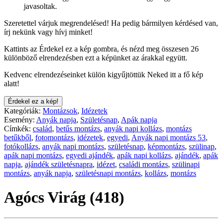
javasoltak.
Szeretettel várjuk megrendelésed! Ha pedig bármilyen kérdésed van,
írj nekünk vagy hívj minket!
Kattints az Érdekel ez a kép gombra, és nézd meg összesen 26
különböző elrendezésben ezt a képünket az árakkal együtt.
Kedvenc elrendezéseinket külön kigyűjtöttük Neked itt a fő kép
alatt!
Érdekel ez a kép!
Kategóriák:
Montázsok
,
Idézetek
Esemény:
Anyák napja
,
Születésnap
,
Apák napja
Címkék:
család
,
betűs montázs
,
anyák napi kollázs
,
montázs
betűkből
,
fotomontázs
,
idézetek
,
egyedi
,
Anyák napi montázs 53
,
fotókollázs
,
anyák napi montázs
,
születésnap
,
képmontázs
,
szülinap
,
apák napi montázs
,
egyedi ajándék
,
apák napi kollázs
,
ajándék
,
apák
napja
,
ajándék születésnapra
,
idézet
,
családi montázs
,
szülinapi
montázs
,
anyák napja
,
születésnapi montázs
,
kollázs
,
montázs
Agócs Virág (418)