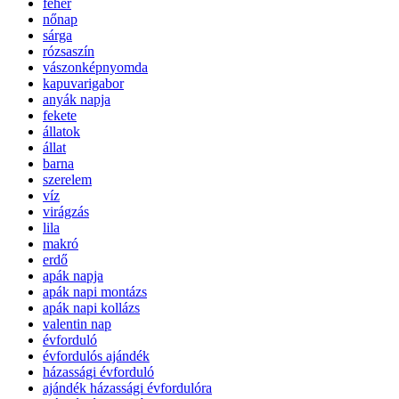
fehér
nőnap
sárga
rózsaszín
vászonképnyomda
kapuvarigabor
anyák napja
fekete
állatok
állat
barna
szerelem
víz
virágzás
lila
makró
erdő
apák napja
apák napi montázs
apák napi kollázs
valentin nap
évforduló
évfordulós ajándék
házassági évforduló
ajándék házassági évfordulóra