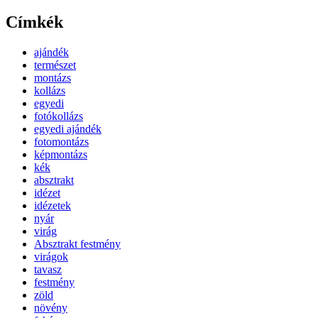
Címkék
ajándék
természet
montázs
kollázs
egyedi
fotókollázs
egyedi ajándék
fotomontázs
képmontázs
kék
absztrakt
idézet
idézetek
nyár
virág
Absztrakt festmény
virágok
tavasz
festmény
zöld
növény