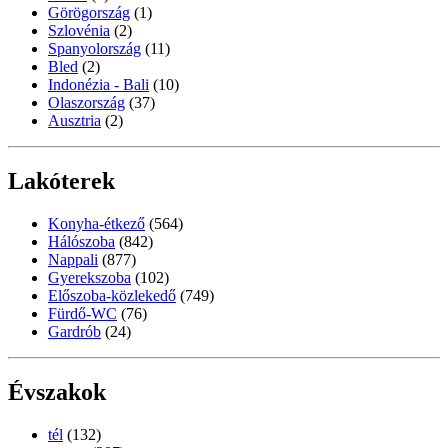
Görögország
(1)
Szlovénia
(2)
Spanyolország
(11)
Bled
(2)
Indonézia - Bali
(10)
Olaszország
(37)
Ausztria
(2)
Lakóterek
Konyha-étkező
(564)
Hálószoba
(842)
Nappali
(877)
Gyerekszoba
(102)
Előszoba-közlekedő
(749)
Fürdő-WC
(76)
Gardrób
(24)
Évszakok
tél
(132)