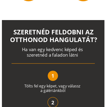
SZERETNÉD FELDOBNI AZ
OTTHONOD HANGULATÁT?
H
a
v
a
n
e
g
y
k
e
d
v
e
n
c
k
é
p
e
d
é
s
s
z
e
r
e
t
n
é
d a
f
a
l
a
d
o
n
l
á
t
n
i
1
T
ö
l
t
s
f
e
l
e
g
y
k
é
pe
t
,
v
a
g
y
v
á
l
a
ss
z
a
g
a
lé
r
i
án
k
b
ó
l
2