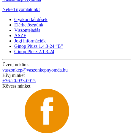
Neked nyomtatunk!
Gyakori kérdések
Elérhetőségünk
Viszonteladás
ÁSZF
Jogi információk
Ginop Plusz 1.4.3-24 “B”
Ginop Plusz 2.1.3-24
Üzenj nekünk
vaszonkep@vaszonkepnyomda.hu
Hívj minket
+36-20-933-0915
Kövess minket