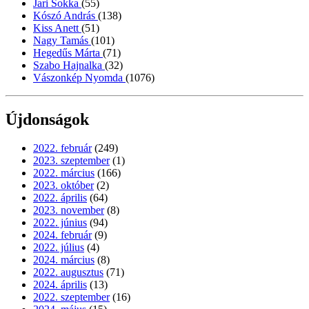
Jari Sokka
(55)
Kószó András
(138)
Kiss Anett
(51)
Nagy Tamás
(101)
Hegedűs Márta
(71)
Szabo Hajnalka
(32)
Vászonkép Nyomda
(1076)
Újdonságok
2022. február
(249)
2023. szeptember
(1)
2022. március
(166)
2023. október
(2)
2022. április
(64)
2023. november
(8)
2022. június
(94)
2024. február
(9)
2022. július
(4)
2024. március
(8)
2022. augusztus
(71)
2024. április
(13)
2022. szeptember
(16)