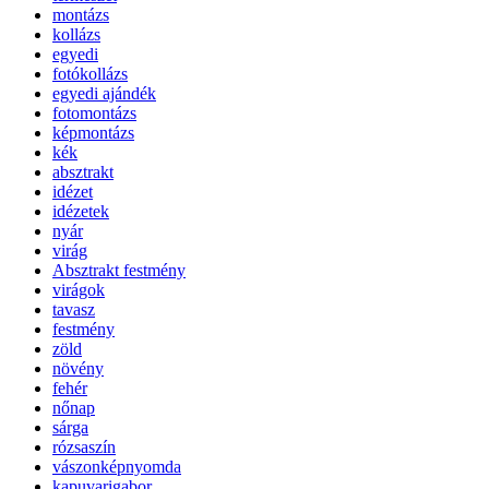
montázs
kollázs
egyedi
fotókollázs
egyedi ajándék
fotomontázs
képmontázs
kék
absztrakt
idézet
idézetek
nyár
virág
Absztrakt festmény
virágok
tavasz
festmény
zöld
növény
fehér
nőnap
sárga
rózsaszín
vászonképnyomda
kapuvarigabor