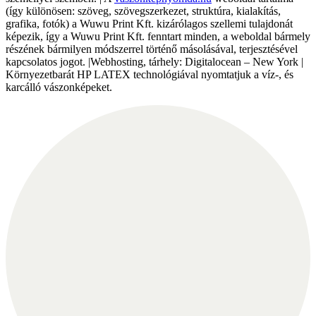
(így különösen: szöveg, szövegszerkezet, struktúra, kialakítás,
grafika, fotók) a Wuwu Print Kft. kizárólagos szellemi tulajdonát
képezik, így a Wuwu Print Kft. fenntart minden, a weboldal bármely
részének bármilyen módszerrel történő másolásával, terjesztésével
kapcsolatos jogot. |Webhosting, tárhely: Digitalocean – New York |
Környezetbarát HP LATEX technológiával nyomtatjuk a víz-, és
karcálló vászonképeket.