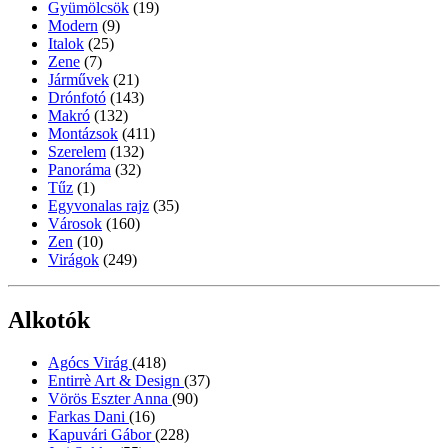
Gyümölcsök
(19)
Modern
(9)
Italok
(25)
Zene
(7)
Járművek
(21)
Drónfotó
(143)
Makró
(132)
Montázsok
(411)
Szerelem
(132)
Panoráma
(32)
Tűz
(1)
Egyvonalas rajz
(35)
Városok
(160)
Zen
(10)
Virágok
(249)
Alkotók
Agócs Virág
(418)
Entirrè Art & Design
(37)
Vörös Eszter Anna
(90)
Farkas Dani
(16)
Kapuvári Gábor
(228)