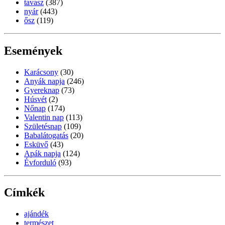
tavasz
(387)
nyár
(443)
ősz
(119)
Események
Karácsony
(30)
Anyák napja
(246)
Gyereknap
(73)
Húsvét
(2)
Nőnap
(174)
Valentin nap
(113)
Születésnap
(109)
Babalátogatás
(20)
Esküvő
(43)
Apák napja
(124)
Évforduló
(93)
Címkék
ajándék
természet