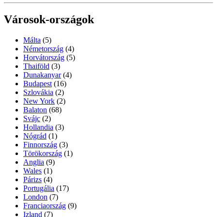
Városok-országok
Málta
(5)
Németország
(4)
Horvátország
(5)
Thaiföld
(3)
Dunakanyar
(4)
Budapest
(16)
Szlovákia
(2)
New York
(2)
Balaton
(68)
Svájc
(2)
Hollandia
(3)
Nógrád
(1)
Finnország
(3)
Törökország
(1)
Anglia
(9)
Wales
(1)
Párizs
(4)
Portugália
(17)
London
(7)
Franciaország
(9)
Izland
(7)