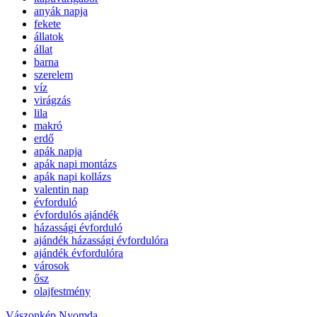
anyák napja
fekete
állatok
állat
barna
szerelem
víz
virágzás
lila
makró
erdő
apák napja
apák napi montázs
apák napi kollázs
valentin nap
évforduló
évfordulós ajándék
házassági évforduló
ajándék házassági évfordulóra
ajándék évfordulóra
városok
ősz
olajfestmény
Vászonkép Nyomda