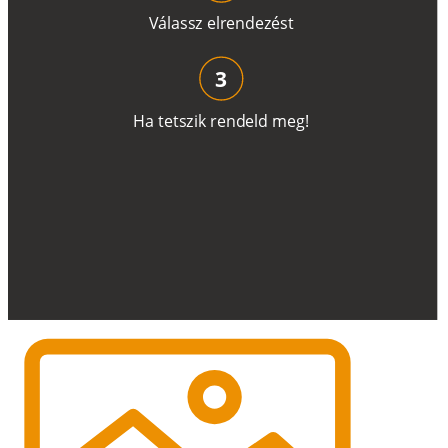
V
á
l
a
ss
z
e
l
r
e
n
d
e
z
é
s
t
3
H
a
t
e
t
s
z
i
k
r
e
n
d
el
d
m
e
g
!