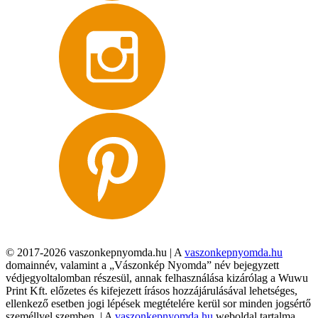
© 2017-2026 vaszonkepnyomda.hu | A
vaszonkepnyomda.hu
domainnév, valamint a „Vászonkép Nyomda” név bejegyzett
védjegyoltalomban részesül, annak felhasználása kizárólag a Wuwu
Print Kft. előzetes és kifejezett írásos hozzájárulásával lehetséges,
ellenkező esetben jogi lépések megtételére kerül sor minden jogsértő
személlyel szemben. | A
vaszonkepnyomda.hu
weboldal tartalma