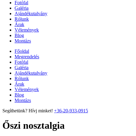
Fotófal
Galéria
Ajándékutalvány
Rólunk
Árak
Vélemények
Blog
Montázs
Főoldal
Megrendelés
Fotófal
Galéria
Ajándékutalvány
Rólunk
Árak
Vélemények
Blog
Montázs
Segíthetünk? Hívj minket!
+36-20-933-0915
Őszi nosztalgia