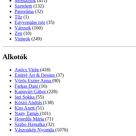
Montázsok
(411)
Szerelem
(132)
Panoráma
(32)
Tűz
(1)
Egyvonalas rajz
(35)
Városok
(160)
Zen
(10)
Virágok
(249)
Alkotók
Agócs Virág
(418)
Entirrè Art & Design
(37)
Vörös Eszter Anna
(90)
Farkas Dani
(16)
Kapuvári Gábor
(228)
Jari Sokka
(55)
Kószó András
(138)
Kiss Anett
(51)
Nagy Tamás
(101)
Hegedűs Márta
(71)
Szabo Hajnalka
(32)
Vászonkép Nyomda
(1076)