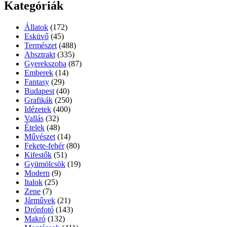
Kategóriák
Állatok
(172)
Esküvő
(45)
Természet
(488)
Absztrakt
(335)
Gyerekszoba
(87)
Emberek
(14)
Fantasy
(29)
Budapest
(40)
Grafikák
(250)
Idézetek
(400)
Vallás
(32)
Ételek
(48)
Művészet
(14)
Fekete-fehér
(80)
Kifestők
(51)
Gyümölcsök
(19)
Modern
(9)
Italok
(25)
Zene
(7)
Járművek
(21)
Drónfotó
(143)
Makró
(132)