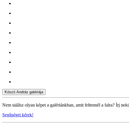
Kószó András galériája
Nem találsz olyan képet a galériánkban, amit feltennél a falra? Írj nek
Segítséget kérek!