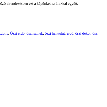
öző elrendezésben ezt a képünket az árakkal együtt.
zdony
,
Őszi erdő
,
őszi színek
,
őszi hangulat
,
erdő
,
őszi dekor
,
ősz