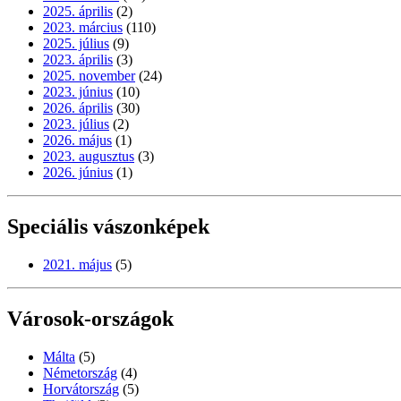
2025. április
(2)
2023. március
(110)
2025. július
(9)
2023. április
(3)
2025. november
(24)
2023. június
(10)
2026. április
(30)
2023. július
(2)
2026. május
(1)
2023. augusztus
(3)
2026. június
(1)
Speciális vászonképek
2021. május
(5)
Városok-országok
Málta
(5)
Németország
(4)
Horvátország
(5)