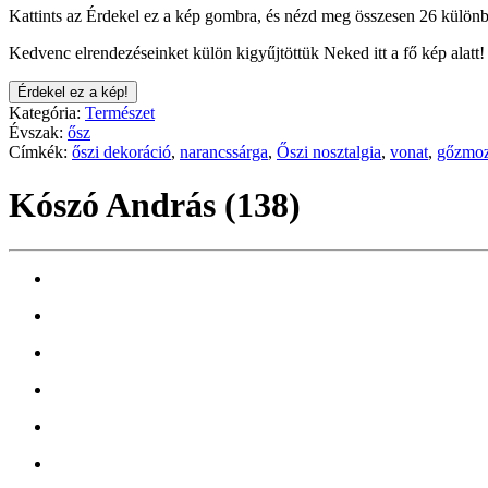
Kattints az Érdekel ez a kép gombra, és nézd meg összesen 26 különb
Kedvenc elrendezéseinket külön kigyűjtöttük Neked itt a fő kép alatt!
Érdekel ez a kép!
Kategória:
Természet
Évszak:
ősz
Címkék:
őszi dekoráció
,
narancssárga
,
Őszi nosztalgia
,
vonat
,
gőzmo
Kószó András (138)