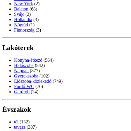
New York
(2)
Balaton
(68)
Svájc
(2)
Hollandia
(3)
Nógrád
(1)
Finnország
(3)
Lakóterek
Konyha-étkező
(564)
Hálószoba
(842)
Nappali
(877)
Gyerekszoba
(102)
Előszoba-közlekedő
(749)
Fürdő-WC
(76)
Gardrób
(24)
Évszakok
tél
(132)
tavasz
(387)