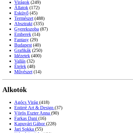
Virágok
(249)
Állatok
(172)
Esküvő
(45)
Természet
(488)
Absztrakt
(335)
Gyerekszoba
(87)
Emberek
(14)
Fantasy
(29)
Budapest
(40)
Grafikák
(250)
Idézetek
(400)
Vallás
(32)
Ételek
(48)
Művészet
(14)
Alkotók
Agócs Virág
(418)
Entirrè Art & Design
(37)
Vörös Eszter Anna
(90)
Farkas Dani
(16)
Kapuvári Gábor
(228)
Jari Sokka
(55)