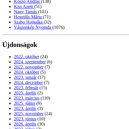
Kószó András
(138)
Kiss Anett
(51)
Nagy Tamás
(101)
Hegedűs Márta
(71)
Szabo Hajnalka
(32)
Vászonkép Nyomda
(1076)
Újdonságok
2022. október
(24)
2024. szeptember
(6)
2022. november
(7)
2024. október
(5)
2023. január
(17)
2024. december
(7)
2023. február
(15)
2025. április
(2)
2023. március
(110)
2025. július
(9)
2023. április
(3)
2025. november
(24)
2023. június
(10)
2026. április
(30)