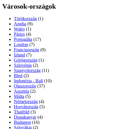
Városok-országok
Törökország
(1)
Anglia
(9)
Wales
(1)
Párizs
(4)
Portugália
(17)
London
(7)
Franciaország
(9)
Izland
(7)
Görögország
(1)
Szlovénia
(2)
Spanyolország
(11)
Bled
(2)
Indonézia - Bali
(10)
Olaszország
(37)
Ausztria
(2)
Málta
(5)
Németország
(4)
Horvátország
(5)
Thaiföld
(3)
Dunakanyar
(4)
Budapest
(16)
Szlovákia
(2)