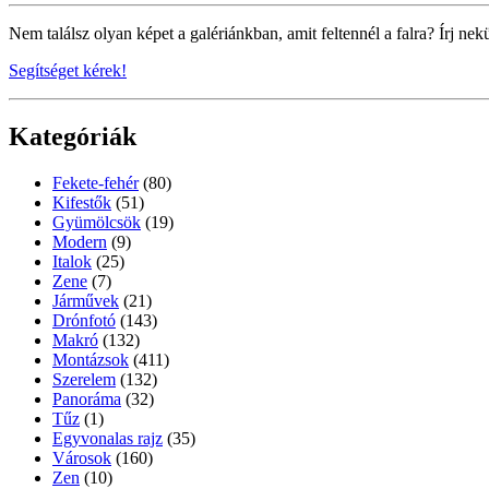
Nem találsz olyan képet a galériánkban, amit feltennél a falra? Írj nek
Segítséget kérek!
Kategóriák
Fekete-fehér
(80)
Kifestők
(51)
Gyümölcsök
(19)
Modern
(9)
Italok
(25)
Zene
(7)
Járművek
(21)
Drónfotó
(143)
Makró
(132)
Montázsok
(411)
Szerelem
(132)
Panoráma
(32)
Tűz
(1)
Egyvonalas rajz
(35)
Városok
(160)
Zen
(10)