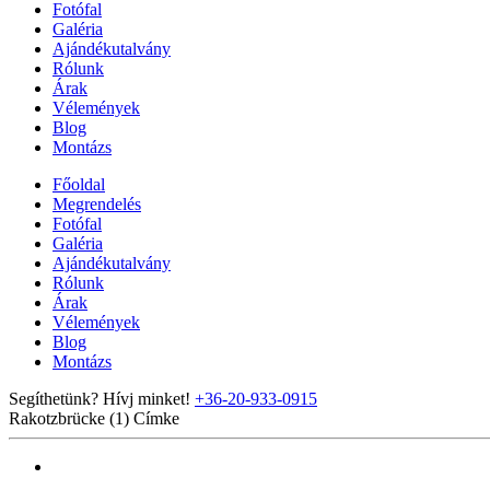
Fotófal
Galéria
Ajándékutalvány
Rólunk
Árak
Vélemények
Blog
Montázs
Főoldal
Megrendelés
Fotófal
Galéria
Ajándékutalvány
Rólunk
Árak
Vélemények
Blog
Montázs
Segíthetünk? Hívj minket!
+36-20-933-0915
Rakotzbrücke (1)
Címke