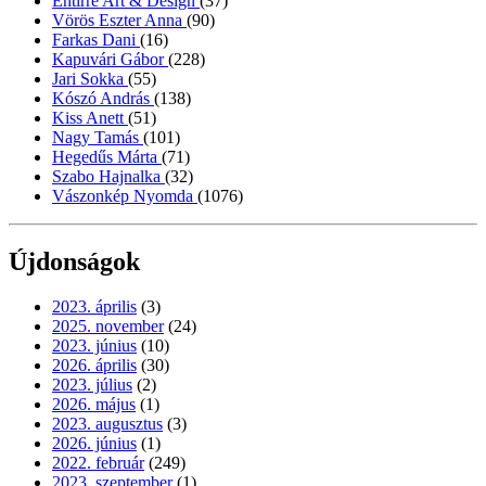
Entirrè Art & Design
(37)
Vörös Eszter Anna
(90)
Farkas Dani
(16)
Kapuvári Gábor
(228)
Jari Sokka
(55)
Kószó András
(138)
Kiss Anett
(51)
Nagy Tamás
(101)
Hegedűs Márta
(71)
Szabo Hajnalka
(32)
Vászonkép Nyomda
(1076)
Újdonságok
2023. április
(3)
2025. november
(24)
2023. június
(10)
2026. április
(30)
2023. július
(2)
2026. május
(1)
2023. augusztus
(3)
2026. június
(1)
2022. február
(249)
2023. szeptember
(1)