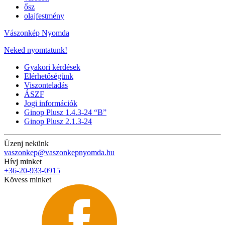
ősz
olajfestmény
Vászonkép Nyomda
Neked nyomtatunk!
Gyakori kérdések
Elérhetőségünk
Viszonteladás
ÁSZF
Jogi információk
Ginop Plusz 1.4.3-24 “B”
Ginop Plusz 2.1.3-24
Üzenj nekünk
vaszonkep@vaszonkepnyomda.hu
Hívj minket
+36-20-933-0915
Kövess minket