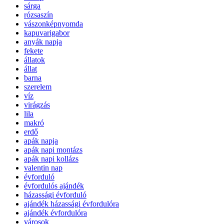
sárga
rózsaszín
vászonképnyomda
kapuvarigabor
anyák napja
fekete
állatok
állat
barna
szerelem
víz
virágzás
lila
makró
erdő
apák napja
apák napi montázs
apák napi kollázs
valentin nap
évforduló
évfordulós ajándék
házassági évforduló
ajándék házassági évfordulóra
ajándék évfordulóra
városok