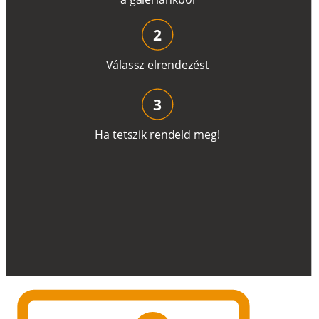
2
V
á
l
a
ss
z
e
l
r
e
n
d
e
z
é
s
t
3
H
a
t
e
t
s
z
i
k
r
e
n
d
el
d
m
e
g
!