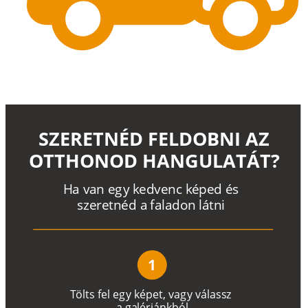
SZERETNÉD FELDOBNI AZ
OTTHONOD HANGULATÁT?
H
a
v
a
n
e
g
y
k
e
d
v
e
n
c
k
é
p
e
d
é
s
s
z
e
r
e
t
n
é
d a
f
a
l
a
d
o
n
l
á
t
n
i
1
T
ö
l
t
s
f
e
l
e
g
y
k
é
pe
t
,
v
a
g
y
v
á
l
a
ss
z
a
g
a
lé
r
i
án
k
b
ó
l