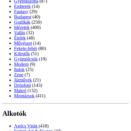
Gyerekszoba
(87)
Emberek
(14)
Fantasy
(29)
Budapest
(40)
Grafikák
(250)
Idézetek
(400)
Vallás
(32)
Ételek
(48)
Művészet
(14)
Fekete-fehér
(80)
Kifestők
(51)
Gyümölcsök
(19)
Modern
(9)
Italok
(25)
Zene
(7)
Járművek
(21)
Drónfotó
(143)
Makró
(132)
Montázsok
(411)
Alkotók
Agócs Virág
(418)