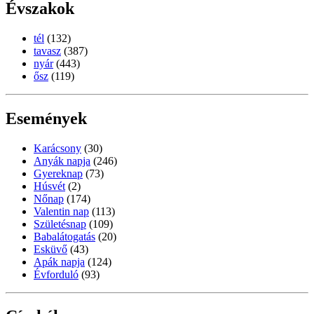
Évszakok
tél
(132)
tavasz
(387)
nyár
(443)
ősz
(119)
Események
Karácsony
(30)
Anyák napja
(246)
Gyereknap
(73)
Húsvét
(2)
Nőnap
(174)
Valentin nap
(113)
Születésnap
(109)
Babalátogatás
(20)
Esküvő
(43)
Apák napja
(124)
Évforduló
(93)