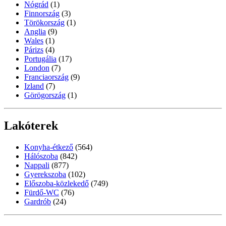
Nógrád
(1)
Finnország
(3)
Törökország
(1)
Anglia
(9)
Wales
(1)
Párizs
(4)
Portugália
(17)
London
(7)
Franciaország
(9)
Izland
(7)
Görögország
(1)
Lakóterek
Konyha-étkező
(564)
Hálószoba
(842)
Nappali
(877)
Gyerekszoba
(102)
Előszoba-közlekedő
(749)
Fürdő-WC
(76)
Gardrób
(24)