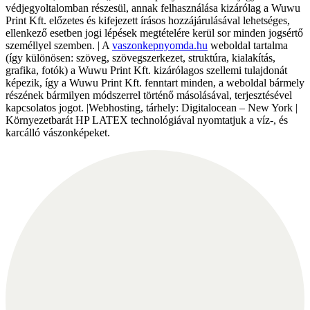
védjegyoltalomban részesül, annak felhasználása kizárólag a Wuwu
Print Kft. előzetes és kifejezett írásos hozzájárulásával lehetséges,
ellenkező esetben jogi lépések megtételére kerül sor minden jogsértő
személlyel szemben. | A
vaszonkepnyomda.hu
weboldal tartalma
(így különösen: szöveg, szövegszerkezet, struktúra, kialakítás,
grafika, fotók) a Wuwu Print Kft. kizárólagos szellemi tulajdonát
képezik, így a Wuwu Print Kft. fenntart minden, a weboldal bármely
részének bármilyen módszerrel történő másolásával, terjesztésével
kapcsolatos jogot. |Webhosting, tárhely: Digitalocean – New York |
Környezetbarát HP LATEX technológiával nyomtatjuk a víz-, és
karcálló vászonképeket.