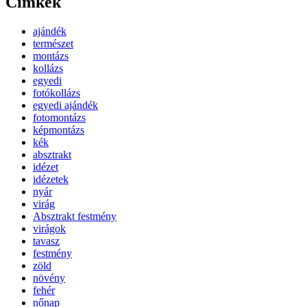
Címkék
ajándék
természet
montázs
kollázs
egyedi
fotókollázs
egyedi ajándék
fotomontázs
képmontázs
kék
absztrakt
idézet
idézetek
nyár
virág
Absztrakt festmény
virágok
tavasz
festmény
zöld
növény
fehér
nőnap