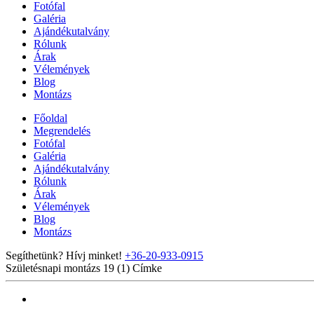
Fotófal
Galéria
Ajándékutalvány
Rólunk
Árak
Vélemények
Blog
Montázs
Főoldal
Megrendelés
Fotófal
Galéria
Ajándékutalvány
Rólunk
Árak
Vélemények
Blog
Montázs
Segíthetünk? Hívj minket!
+36-20-933-0915
Születésnapi montázs 19 (1)
Címke