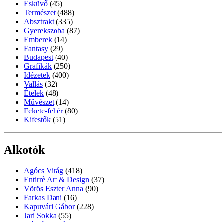
Esküvő
(45)
Természet
(488)
Absztrakt
(335)
Gyerekszoba
(87)
Emberek
(14)
Fantasy
(29)
Budapest
(40)
Grafikák
(250)
Idézetek
(400)
Vallás
(32)
Ételek
(48)
Művészet
(14)
Fekete-fehér
(80)
Kifestők
(51)
Alkotók
Agócs Virág
(418)
Entirrè Art & Design
(37)
Vörös Eszter Anna
(90)
Farkas Dani
(16)
Kapuvári Gábor
(228)
Jari Sokka
(55)