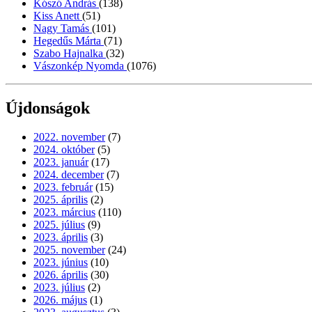
Kószó András
(138)
Kiss Anett
(51)
Nagy Tamás
(101)
Hegedűs Márta
(71)
Szabo Hajnalka
(32)
Vászonkép Nyomda
(1076)
Újdonságok
2022. november
(7)
2024. október
(5)
2023. január
(17)
2024. december
(7)
2023. február
(15)
2025. április
(2)
2023. március
(110)
2025. július
(9)
2023. április
(3)
2025. november
(24)
2023. június
(10)
2026. április
(30)
2023. július
(2)
2026. május
(1)