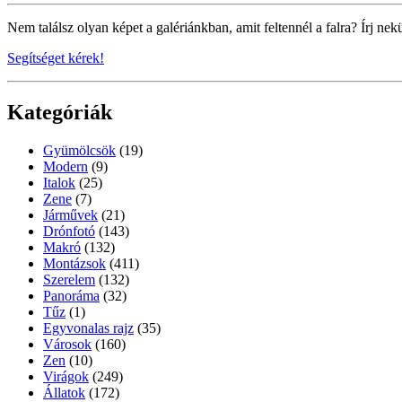
Nem találsz olyan képet a galériánkban, amit feltennél a falra? Írj nek
Segítséget kérek!
Kategóriák
Gyümölcsök
(19)
Modern
(9)
Italok
(25)
Zene
(7)
Járművek
(21)
Drónfotó
(143)
Makró
(132)
Montázsok
(411)
Szerelem
(132)
Panoráma
(32)
Tűz
(1)
Egyvonalas rajz
(35)
Városok
(160)
Zen
(10)
Virágok
(249)
Állatok
(172)